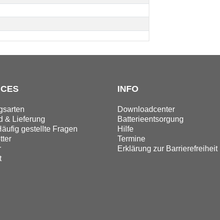
ICES
INFO
gsarten
Downloadcenter
 & Lieferung
Batterieentsorgung
äufig gestellte Fragen
Hilfe
ter
Termine
r
Erklärung zur Barrierefreiheit
t