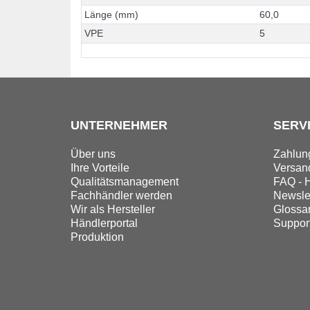
L
ä
n
g
e
(
m
m
)
6
0
,
0
V
P
E
5
UNTERNEHMER
SERV
Über uns
Zahlun
Ihre Vorteile
Versand
Qualitätsmanagement
FAQ - H
Fachhändler werden
Newslet
Wir als Hersteller
Glossa
Händlerportal
Suppor
Produktion