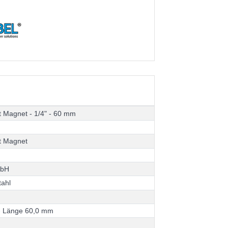
t
M
a
g
n
e
t
-
1
/
4
"
-
6
0
m
m
t
M
a
g
n
e
t
m
b
H
t
a
h
l
-
L
ä
n
g
e
6
0
,
0
m
m