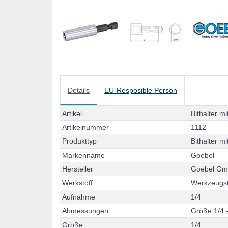
Details
EU-Resposible Person
A
r
t
i
k
e
l
B
i
t
h
a
l
t
e
r
m
i
A
r
t
i
k
e
l
n
u
m
m
e
r
1
1
1
2
P
r
o
d
u
k
t
t
y
p
B
i
t
h
a
l
t
e
r
m
i
M
a
r
k
e
n
n
a
m
e
G
o
e
b
e
l
H
e
r
s
t
e
l
l
e
r
G
o
e
b
e
l
G
W
e
r
k
s
t
o
f
f
W
e
r
k
z
e
u
g
s
A
u
f
n
a
h
m
e
1
/
4
A
b
m
e
s
s
u
n
g
e
n
G
r
ö
ß
e
1
/
4
G
r
ö
ß
e
1
/
4