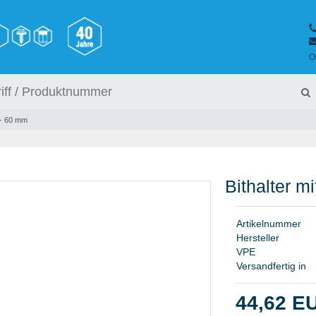
O
" - 60 mm
Bithalter m
A
r
t
i
k
e
l
n
u
m
m
e
r
H
e
r
s
t
e
l
l
e
r
V
P
E
Versandfertig in
44,62 