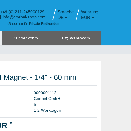
+49 (0) 211-245000129
Sprache
info@goebel-shop.com
DE
EUR
nline Shop nur für Private Endkunden
Kundenkonto
0
Warenkorb
it Magnet - 1/4" - 60 mm
0
0
0
0
0
0
1
1
1
2
G
o
e
b
e
l
G
m
b
H
5
1-2 Werktagen
*
EUR