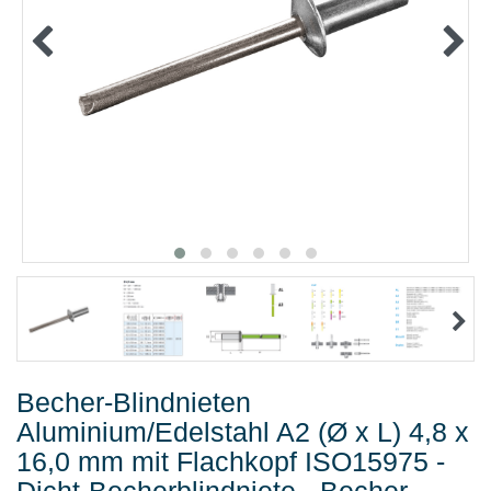
METALLWAREN
KLEBEN UND DICHTEN
ARBEITSSCHUTZ
ANGEBOTE
%SALE%
KATALOGE
FAQ - Häufig gestellte Fragen
Becher-Blindnieten
Aluminium/Edelstahl A2 (Ø x L) 4,8 x
16,0 mm mit Flachkopf ISO15975 -
Dicht-Becherblindniete - Becher-