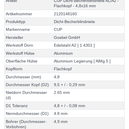
A
r
t
i
k
e
l
C
U
P
D
i
c
h
t
-
B
e
c
h
e
r
b
l
i
n
d
n
i
e
t
e
A
L
/
A
2
-
F
l
a
c
h
k
o
p
f
-
4
,
8
x
1
6
m
m
A
r
t
i
k
e
l
n
u
m
m
e
r
2
1
2
0
1
4
8
1
6
0
P
r
o
d
u
k
t
t
y
p
D
i
c
h
t
-
B
e
c
h
e
r
b
l
i
n
d
n
i
e
t
e
M
a
r
k
e
n
n
a
m
e
C
U
P
H
e
r
s
t
e
l
l
e
r
G
o
e
b
e
l
G
m
b
H
W
e
r
k
s
t
o
f
f
D
o
r
n
E
d
e
l
s
t
a
h
l
A
2
[
1
.
4
3
0
1
]
W
e
r
k
s
t
o
f
f
H
ü
l
s
e
A
l
u
m
i
n
i
u
m
O
b
e
r
f
l
ä
c
h
e
H
ü
l
s
e
A
l
u
m
i
n
i
u
m
L
e
g
i
e
r
u
n
g
[
A
l
M
g
5
]
K
o
p
f
f
o
r
m
F
l
a
c
h
k
o
p
f
D
u
r
c
h
m
e
s
s
e
r
(
m
m
)
4
,
8
D
u
r
c
h
m
e
s
s
e
r
K
o
p
f
(
D
2
)
9
,
5
+
/
-
0
,
2
9
m
m
N
i
e
t
d
o
r
n
D
u
r
c
h
m
e
s
s
e
r
2
.
6
5
m
m
(
d
)
D
1
T
o
l
e
r
a
n
z
4
,
8
+
/
-
0
,
0
8
m
m
N
e
n
n
d
u
r
c
h
m
e
s
s
e
r
(
D
1
)
4
.
8
m
m
B
o
h
r
e
r
(
D
u
r
c
h
m
e
s
s
e
r
-
4
,
9
m
m
V
o
r
b
o
h
r
e
n
)