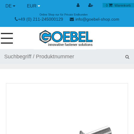
DE
EUR
0
Warenkorb
Online Shop nur für Private Endkunden
+49 (0) 211-245000129
info@goebel-shop.com
SCHRAUBEN
NIETE
SPEZIAL NIETE
NIETMUTTERN
NIETWERKZEUGE
SPANN & SCHNELLVERSCHLÜSSE
HANDWERKZEUGE