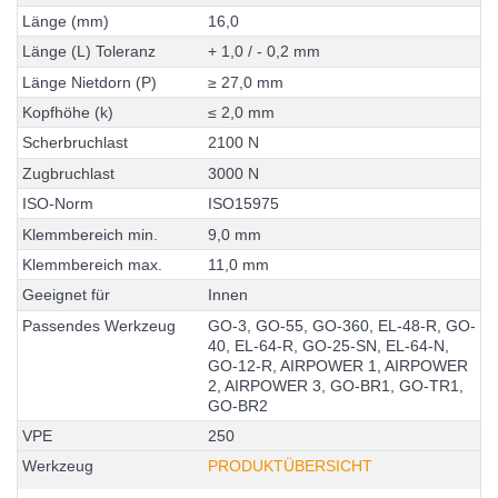
L
ä
n
g
e
(
m
m
)
1
6
,
0
L
ä
n
g
e
(
L
)
T
o
l
e
r
a
n
z
+
1
,
0
/
-
0
,
2
m
m
L
ä
n
g
e
N
i
e
t
d
o
r
n
(
P
)
≥
2
7
,
0
m
m
K
o
p
f
h
ö
h
e
(
k
)
≤
2
,
0
m
m
S
c
h
e
r
b
r
u
c
h
l
a
s
t
2
1
0
0
N
Z
u
g
b
r
u
c
h
l
a
s
t
3
0
0
0
N
I
S
O
-
N
o
r
m
I
S
O
1
5
9
7
5
K
l
e
m
m
b
e
r
e
i
c
h
m
i
n
.
9
,
0
m
m
K
l
e
m
m
b
e
r
e
i
c
h
m
a
x
.
1
1
,
0
m
m
G
e
e
i
g
n
e
t
f
ü
r
I
n
n
e
n
P
a
s
s
e
n
d
e
s
W
e
r
k
z
e
u
g
G
O
-
3
,
G
O
-
5
5
,
G
O
-
3
6
0
,
E
L
-
4
8
-
R
,
G
O
-
4
0
,
E
L
-
6
4
-
R
,
G
O
-
2
5
-
S
N
,
E
L
-
6
4
-
N
,
G
O
-
1
2
-
R
,
A
I
R
P
O
W
E
R
1
,
A
I
R
P
O
W
E
R
2
,
A
I
R
P
O
W
E
R
3
,
G
O
-
B
R
1
,
G
O
-
T
R
1
,
G
O
-
B
R
2
V
P
E
2
5
0
Werkzeug
PRODUKTÜBERSICHT