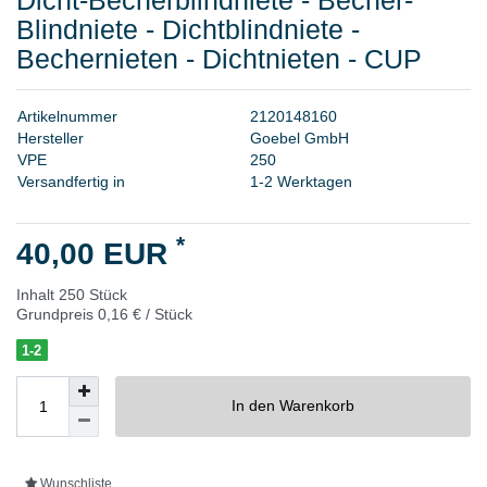
Blindniete - Dichtblindniete -
Bechernieten - Dichtnieten - CUP
A
r
t
i
k
e
l
n
u
m
m
e
r
2
1
2
0
1
4
8
1
6
0
H
e
r
s
t
e
l
l
e
r
G
o
e
b
e
l
G
m
b
H
V
P
E
2
5
0
Versandfertig in
1-2 Werktagen
*
40,00 EUR
Inhalt
250
Stück
Grundpreis
0,16 € / Stück
1-2
In den Warenkorb
Wunschliste