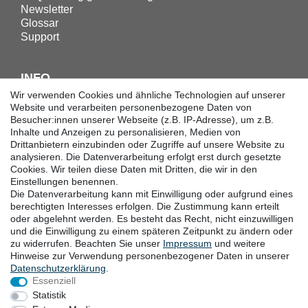
Newsletter
Glossar
Support
INFO
Wir verwenden Cookies und ähnliche Technologien auf unserer
Downloadcenter
Website und verarbeiten personenbezogene Daten von
Besucher:innen unserer Webseite (z.B. IP-Adresse), um z.B.
Batterieentsorgung
Inhalte und Anzeigen zu personalisieren, Medien von
Hilfe
Drittanbietern einzubinden oder Zugriffe auf unsere Website zu
Termine
analysieren. Die Datenverarbeitung erfolgt erst durch gesetzte
Erklärung zur Barrierefreiheit
Cookies. Wir teilen diese Daten mit Dritten, die wir in den
Einstellungen benennen.
Die Datenverarbeitung kann mit Einwilligung oder aufgrund eines
KONTAKT
berechtigten Interesses erfolgen. Die Zustimmung kann erteilt
oder abgelehnt werden. Es besteht das Recht, nicht einzuwilligen
Goebel GmbH
und die Einwilligung zu einem späteren Zeitpunkt zu ändern oder
zu widerrufen. Beachten Sie unser
Impressum
und weitere
Mühlenstraße 2-4
Hinweise zur Verwendung personenbezogener Daten in unserer
40699 Erkrath
Daten­schutz­erklärung
.
Deutschland
Essenziell
Telefon: +49 (0) 211 24 50 00 129
Statistik
von Montag bis Freitag 10:00-16:00 Uhr (MEZ)