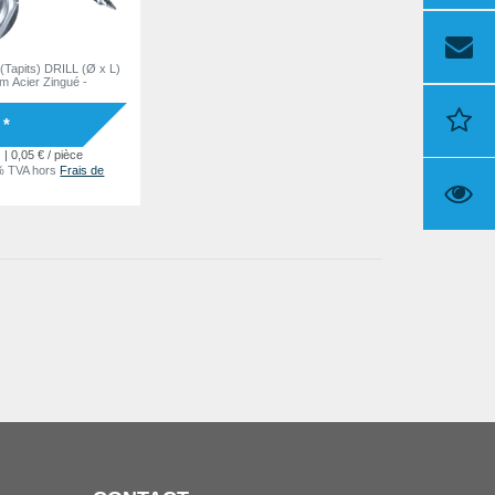
 (Tapits) DRILL (Ø x L)
m Acier Zingué -
 *
| 0,05 € / pièce
% TVA
hors
Frais de