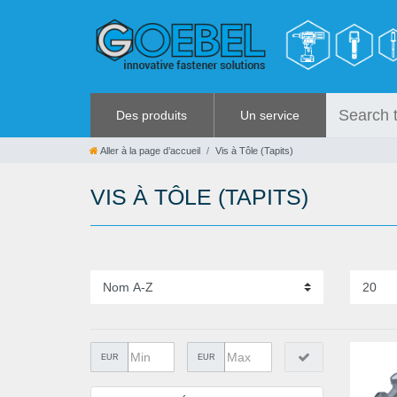
Des produits
Un service
VIS
RABAIS
Aller à la page d’accueil
Vis à Tôle (Tapits)
RIVETS
%SOLDES%
VIS À TÔLE (TAPITS)
RIVETS SPÉCIAUX
CATALOGUES
ECROUS À SERTIR
OUTILLAGE POUR RIVETS
GRENOUILLÈRES ET
GRENOUILLÈRES RAPIDES
OUTILLAGE MANUEL
QUINCAILLERIE
EUR
EUR
COLLER ET ISOLER