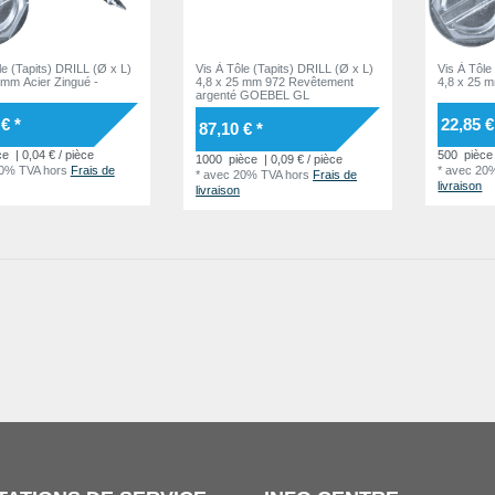
le (Tapits) DRILL (Ø x L)
Vis À Tôle (Tapits) DRILL (Ø x L)
Vis À Tôle
 mm Acier Zingué -
4,8 x 25 mm 972 Revêtement
4,8 x 25 m
argenté GOEBEL GL
€ *
22,85 €
87,10 € *
ce
| 0,04 € / pièce
500
pièce
1000
pièce
| 0,09 € / pièce
20% TVA
hors
Frais de
*
avec 20
*
avec 20% TVA
hors
Frais de
livraison
livraison