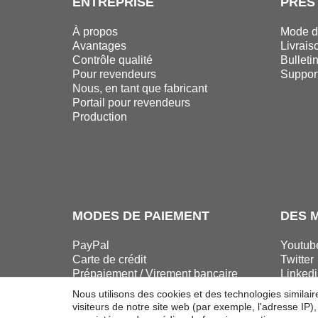
ENTREPRISE
PRES
À propos
Mode d
Avantages
Livrais
Contrôle qualité
Bulleti
Pour revendeurs
Suppor
Nous, en tant que fabricant
Portail pour revendeurs
Production
MODES DE PAIEMENT
DES 
PayPal
Youtub
Carte de crédit
Twitter
Prépaiement / Virement bancaire
Linkedi
Facebo
Nous utilisons des cookies et des technologies similair
Instag
visiteurs de notre site web (par exemple, l'adresse IP)