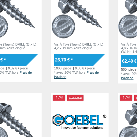
le (Tapits) DRILL (Ø x L)
Vis À Tôle (Tapits) DRILL (Ø x L)
Vis À Tôle
 mm Acier Zingué -
4,2 x 19 mm Acier Zingué -
4,8 x 16 m
(W.-Nr. 1.
€ *
26,70 € *
62,40 €
èce
| 0,02 € / pièce
1000
pièce
| 0,03 € / pièce
500
pièce
20% TVA
hors
Frais de
*
avec 20% TVA
hors
Frais de
*
avec 20
livraison
livraison
-17%
-17%
104,52 €