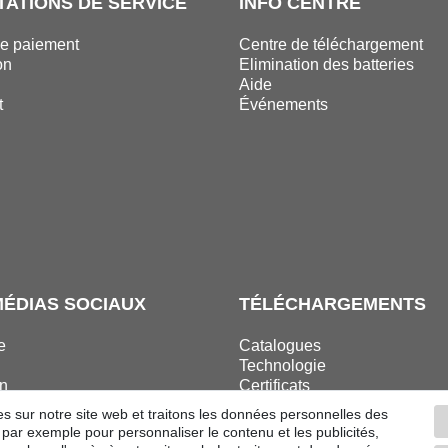
TATIONS DE SERVICE
INFO CENTRE
e paiement
Centre de téléchargement
on
Elimination des batteries
n
Aide
t
Événements
MÉDIAS SOCIAUX
TÉLÉCHARGEMENTS
e
Catalogues
Technologie
n
Certificats
ok
Études
es sur notre site web et traitons les données personnelles des
ram
Promotion
, par exemple pour personnaliser le contenu et les publicités,