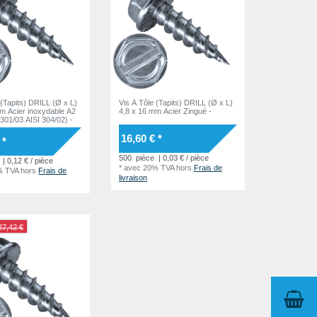
 (Tapits) DRILL (Ø x L)
Vis À Tôle (Tapits) DRILL (Ø x L)
m Acier inoxydable A2
4,8 x 16 mm Acier Zingué -
4301/03 AISI 304/02) -
16,60 € *
 *
500
pièce
| 0,03 € / pièce
| 0,12 € / pièce
*
avec 20% TVA
hors
Frais de
% TVA
hors
Frais de
livraison
27,42 €