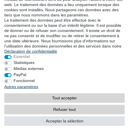
web. Le traitement des données a lieu uniquement lorsque des
TÉLÉCHARGEMENTS
cookies sont installés. Nous partageons ces données avec des
tiers que nous nommons dans les paramètres.
Catalogues
Le traitement des données peut être effectué avec le
Technologie
consentement ou sur la base d'un intérêt légitime. Il est possible
Certificats
de donner ou de refuser son consentement. Il existe un droit de
Études
ne pas consentir et de modifier ou de retirer le consentement à
une date ultérieure. Nous fournissons plus d'informations sur
Promotion
l'utilisation des données personnelles et des services dans notre
Déclaration de confidentialité
.
Essentiel
LOCALITES
Statistiques
Médias externes
PayPal
Droit de rétractation
Formulaire de rétractation
Fonctionnel
Autres paramètres
Mentions légales
Déclaration de confidentialité
Tout accepter
Conditions générales
Contact
Refuser tout
© Copyright 2026 | Tous droits réservés.
Accepter la sélection