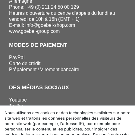
Allemagne
Phone: +49 (0) 211 24 50 00 129
Heures d'ouverture du centre d'appels du lundi au
vendredi de 10h à 16h (GMT + 1)
E-mail:
info@goebel-shop.com
www.goebel-group.com
MODES DE PAIEMENT
PayPal
Carte de crédit
Prépaiement / Virement bancaire
DES MÉDIAS SOCIAUX
Youtube
Twitter
Linkedin
Nous utilisons des cookies et des technologies similaires sur notre
Facebook
site web et traitons les données personnelles des visiteurs de
notre site web (par exemple, l'adresse IP), par exemple pour
Instagram
personnaliser le contenu et les publicités, pour intégrer des
médias de fournisseurs tiers ou pour analyser l'accès à notre site