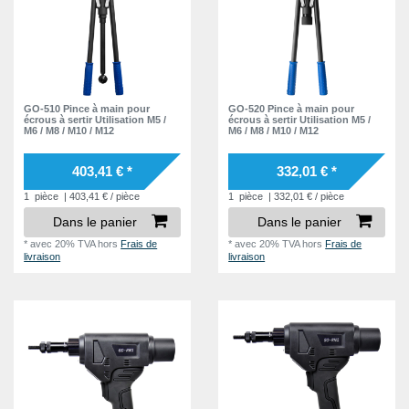
GO-510 Pince à main pour
GO-520 Pince à main pour
écrous à sertir Utilisation M5 /
écrous à sertir Utilisation M5 /
M6 / M8 / M10 / M12
M6 / M8 / M10 / M12
403,41 € *
332,01 € *
1
pièce
| 403,41 € / pièce
1
pièce
| 332,01 € / pièce
Dans le panier
Dans le panier
*
avec 20% TVA
hors
Frais de
*
avec 20% TVA
hors
Frais de
livraison
livraison