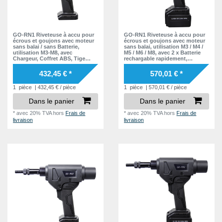
GO-RN1 Riveteuse à accu pour
GO-RN1 Riveteuse à accu pour
écrous et goujons avec moteur
écrous et goujons avec moteur
sans balai / sans Batterie,
sans balai, utilisation M3 / M4 /
utilisation M3-M8, avec
M5 / M6 / M8, avec 2 x Batterie
Chargeur, Coffret ABS, Tige
rechargable rapidement,
filetée & Nez de pose
Chargeur, Coffret ABS, Tige
filetée & Nez de pose
432,45 € *
570,01 € *
1
pièce
| 432,45 € / pièce
1
pièce
| 570,01 € / pièce
Dans le panier
Dans le panier
*
avec 20% TVA
hors
Frais de
*
avec 20% TVA
hors
Frais de
livraison
livraison