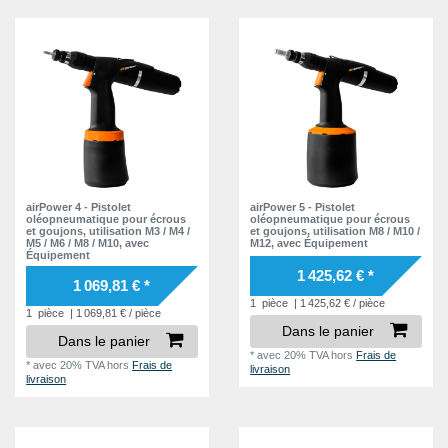
M3
1
M10
6
M5
3
M4
1
M12
5
M6
3
M5
1
M8
3
M6
1
M10
6
M8
4
M12
6
M10
8
M12
6
airPower 4 - Pistolet
airPower 5 - Pistolet
oléopneumatique pour écrous
oléopneumatique pour écrous
et goujons, utilisation M3 / M4 /
et goujons, utilisation M8 / M10 /
M5 / M6 / M8 / M10, avec
M12, avec Équipement
Équipement
1 425,62 € *
1 069,81 € *
1
pièce
| 1 425,62 € / pièce
1
pièce
| 1 069,81 € / pièce
Dans le panier
Dans le panier
*
avec 20% TVA
hors
Frais de
*
avec 20% TVA
hors
Frais de
livraison
livraison