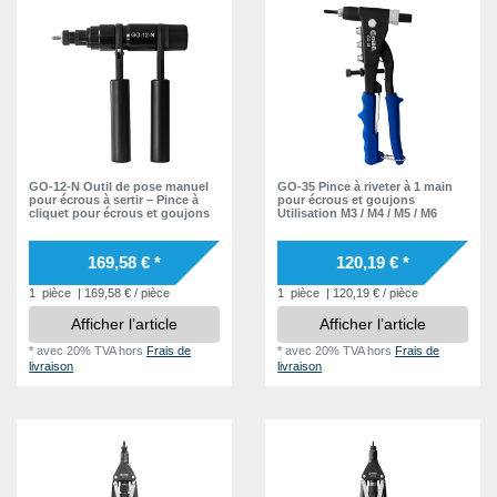
GO-12-N Outil de pose manuel
GO-35 Pince à riveter à 1 main
pour écrous à sertir – Pince à
pour écrous et goujons
cliquet pour écrous et goujons
Utilisation M3 / M4 / M5 / M6
169,58 € *
120,19 € *
1
pièce
| 169,58 € / pièce
1
pièce
| 120,19 € / pièce
Afficher l’article
Afficher l’article
*
avec 20% TVA
hors
Frais de
*
avec 20% TVA
hors
Frais de
livraison
livraison