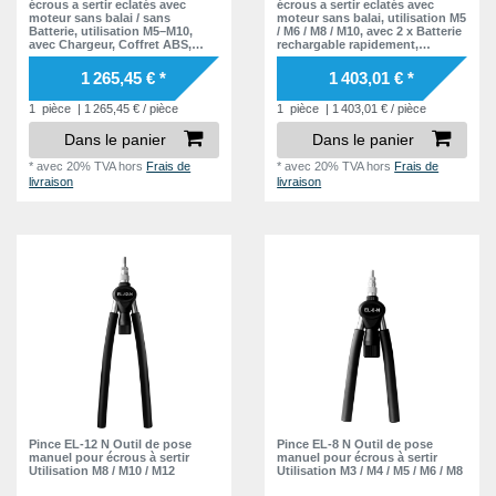
écrous a sertir eclatés avec
écrous a sertir eclatés avec
moteur sans balai / sans
moteur sans balai, utilisation M5
Batterie, utilisation M5–M10,
/ M6 / M8 / M10, avec 2 x Batterie
avec Chargeur, Coffret ABS,
rechargable rapidement,
Tige filetée & Nez de pose
Chargeur, Coffret ABS, Tige
filetée & Nez de pose
1 265,45 € *
1 403,01 € *
1
pièce
| 1 265,45 € / pièce
1
pièce
| 1 403,01 € / pièce
Dans le panier
Dans le panier
*
avec 20% TVA
hors
Frais de
*
avec 20% TVA
hors
Frais de
livraison
livraison
Pince EL-12 N Outil de pose
Pince EL-8 N Outil de pose
manuel pour écrous à sertir
manuel pour écrous à sertir
Utilisation M8 / M10 / M12
Utilisation M3 / M4 / M5 / M6 / M8