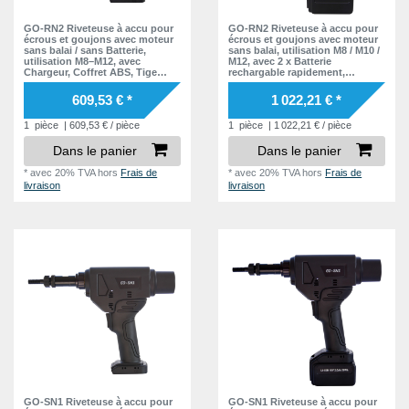
GO-RN2 Riveteuse à accu pour
GO-RN2 Riveteuse à accu pour
écrous et goujons avec moteur
écrous et goujons avec moteur
sans balai / sans Batterie,
sans balai, utilisation M8 / M10 /
utilisation M8–M12, avec
M12, avec 2 x Batterie
Chargeur, Coffret ABS, Tige
rechargable rapidement,
filetée & Nez de pose
Chargeur, Coffret ABS, Tige
filetée & Nez de pose
609,53 € *
1 022,21 € *
1
pièce
| 609,53 € / pièce
1
pièce
| 1 022,21 € / pièce
Dans le panier
Dans le panier
*
avec 20% TVA
hors
Frais de
*
avec 20% TVA
hors
Frais de
livraison
livraison
GO-SN1 Riveteuse à accu pour
GO-SN1 Riveteuse à accu pour