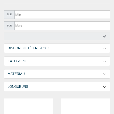
QUINCAILLERIE
COLLER ET ISOLER
EUR
EPI ÉQUIPEMENT
EUR
RABAIS
%SOLDES%
DISPONIBILITÉ EN STOCK
CATALOGUES
2 Jours
2
CATÉGORIE
30 Jours
1
Poignées
3
MATÉRIAU
Aluminium
2
LONGUEURS
Acier inoxydable V2A / A2 [ AISI 304/02 ]
1
155,0 mm
1
160,0 mm
1
175,0 mm
1