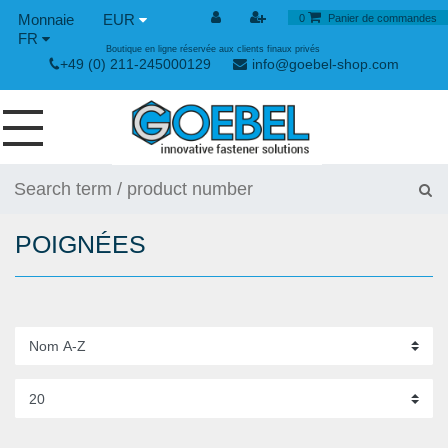
EUR
0
Panier de commandes
FR
Boutique en ligne réservée aux clients finaux privés
+49 (0) 211-245000129
info@goebel-shop.com
VIS
RIVETS
POIGNÉES
RIVETS SPÉCIAUX
ECROUS À SERTIR
OUTILLAGE POUR RIVETS
GRENOUILLÈRES ET GRENOUILLÈRES RAPIDES
OUTILLAGE MANUEL