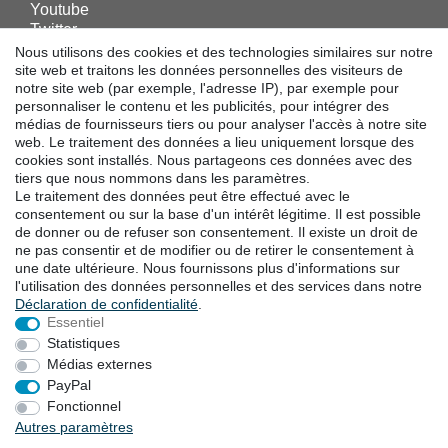
Youtube
Twitter
Linkedin
Nous utilisons des cookies et des technologies similaires sur notre
Facebook
site web et traitons les données personnelles des visiteurs de
notre site web (par exemple, l'adresse IP), par exemple pour
Instagram
personnaliser le contenu et les publicités, pour intégrer des
médias de fournisseurs tiers ou pour analyser l'accès à notre site
web. Le traitement des données a lieu uniquement lorsque des
TÉLÉCHARGEMENTS
cookies sont installés. Nous partageons ces données avec des
tiers que nous nommons dans les paramètres.
Catalogues
Le traitement des données peut être effectué avec le
Technologie
consentement ou sur la base d'un intérêt légitime. Il est possible
Certificats
de donner ou de refuser son consentement. Il existe un droit de
Études
ne pas consentir et de modifier ou de retirer le consentement à
une date ultérieure. Nous fournissons plus d'informations sur
Promotion
l'utilisation des données personnelles et des services dans notre
Déclaration de confidentialité
.
Essentiel
LOCALITES
Statistiques
Médias externes
PayPal
Droit de rétractation
Formulaire de rétractation
Fonctionnel
Autres paramètres
Mentions légales
Déclaration de confidentialité