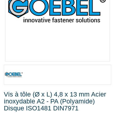
QUINCAILLERIE
COLLER ET ISOLER
EPI ÉQUIPEMENT
RABAIS
%SOLDES%
CATALOGUES
Vis à tôle (Ø x L) 4,8 x 13 mm Acier
inoxydable A2 - PA (Polyamide)
Disque ISO1481 DIN7971