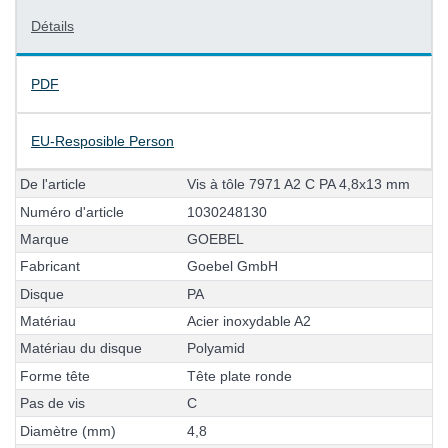
Détails
PDF
EU-Resposible Person
D
e
l
'
a
r
t
i
c
l
e
V
i
s
à
t
ô
l
e
7
9
7
1
A
2
C
P
A
4
,
8
x
1
3
m
m
N
u
m
é
r
o
d
'
a
r
t
i
c
l
e
1
0
3
0
2
4
8
1
3
0
M
a
r
q
u
e
G
O
E
B
E
L
F
a
b
r
i
c
a
n
t
G
o
e
b
e
l
G
m
b
H
D
i
s
q
u
e
P
A
M
a
t
é
r
i
a
u
A
c
i
e
r
i
n
o
x
y
d
a
b
l
e
A
2
M
a
t
é
r
i
a
u
d
u
d
i
s
q
u
e
P
o
l
y
a
m
i
d
F
o
r
m
e
t
ê
t
e
T
ê
t
e
p
l
a
t
e
r
o
n
d
e
P
a
s
d
e
v
i
s
C
D
i
a
m
è
t
r
e
(
m
m
)
4
,
8