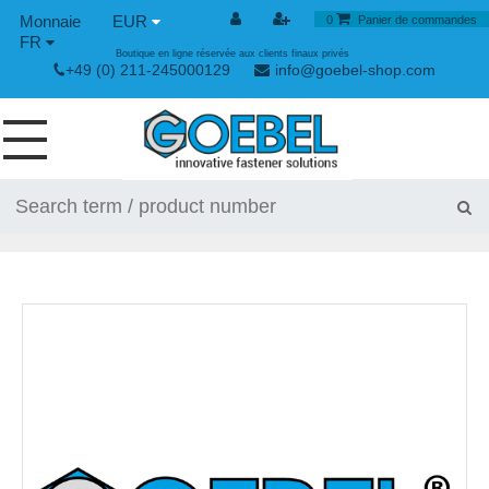
EUR
0
Panier de commandes
FR
Boutique en ligne réservée aux clients finaux privés
+49 (0) 211-245000129
info@goebel-shop.com
VIS
RIVETS
RIVETS SPÉCIAUX
ECROUS À SERTIR
OUTILLAGE POUR RIVETS
GRENOUILLÈRES ET GRENOUILLÈRES RAPIDES
OUTILLAGE MANUEL