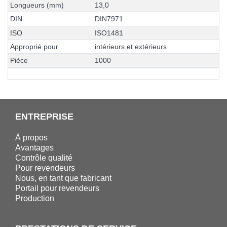
L
o
n
g
u
e
u
r
s
(
m
m
)
1
3
,
0
D
I
N
D
I
N
7
9
7
1
I
S
O
I
S
O
1
4
8
1
A
p
p
r
o
p
r
i
é
p
o
u
r
i
n
t
é
r
i
e
u
r
s
e
t
e
x
t
é
r
i
e
u
r
s
P
i
è
c
e
1
0
0
0
ENTREPRISE
À propos
Avantages
Contrôle qualité
Pour revendeurs
Nous, en tant que fabricant
Portail pour revendeurs
Production