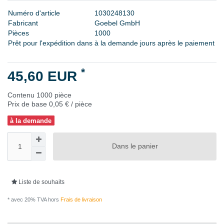
N
u
m
é
r
o
d
'
a
r
t
i
c
l
e
1
0
3
0
2
4
8
1
3
0
F
a
b
r
i
c
a
n
t
G
o
e
b
e
l
G
m
b
H
P
i
è
c
e
s
1
0
0
0
Prêt pour l'expédition dans
à la demande jours après le paiement
*
45,60 EUR
Contenu
1000
pièce
Prix de base
0,05 € / pièce
à la demande
Dans le panier
Liste de souhaits
* avec 20% TVA hors
Frais de livraison