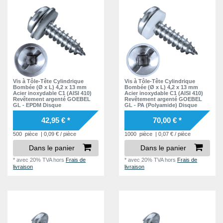
Vis à Tôle-Tête Cylindrique
Vis à Tôle-Tête Cylindrique
Bombée (Ø x L) 4,2 x 13 mm
Bombée (Ø x L) 4,2 x 13 mm
Acier inoxydable C1 (AISI 410)
Acier inoxydable C1 (AISI 410)
Revêtement argenté GOEBEL
Revêtement argenté GOEBEL
GL - EPDM Disque
GL - PA (Polyamide) Disque
42,95 € *
70,00 € *
500
pièce
| 0,09 € / pièce
1000
pièce
| 0,07 € / pièce
Dans le panier
Dans le panier
*
avec 20% TVA
hors
Frais de
*
avec 20% TVA
hors
Frais de
livraison
livraison