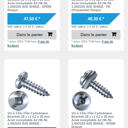
Acier inoxydable A2 (W.-Nr.
Acier inoxydable A2 (W.-Nr.
1.4301/03 AISI 304/02) - EPDM
1.4301/03 AISI 304/02) - PA
Disque
(Polyamide) Disque
47,50 € *
48,30 € *
500
pièce
| 0,10 € / pièce
500
pièce
| 0,10 € / pièce
Dans le panier
Dans le panier
*
avec 20% TVA
hors
Frais de
*
avec 20% TVA
hors
Frais de
livraison
livraison
Vis à Tôle-Tête Cylindrique
Vis à Tôle-Tête Cylindrique
Bombée (Ø x L) 4,2 x 25 mm
Bombée (Ø x L) 4,2 x 25 mm
Acier inoxydable A2 (W.-Nr.
Acier inoxydable A2 (W.-Nr.
1.4301/03 AISI 304/02) -
1.4301/03 AISI 304/02) - EPDM
Disque