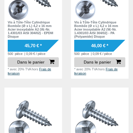
Vis à Tôle-Tête Cylindrique
Vis à Tôle-Tête Cylindrique
Bombée (Ø x L) 4,2 x 16 mm
Bombée (Ø x L) 4,2 x 16 mm
Acier inoxydable A2 (W.-Nr.
Acier inoxydable A2 (W.-Nr.
1.4301/03 AISI 304/02) - EPDM
1.4301/03 AISI 304/02) - PA
Disque
(Polyamide) Disque
45,70 € *
46,00 € *
500
pièce
| 0,09 € / pièce
500
pièce
| 0,09 € / pièce
Dans le panier
Dans le panier
*
avec 20% TVA
hors
Frais de
*
avec 20% TVA
hors
Frais de
livraison
livraison