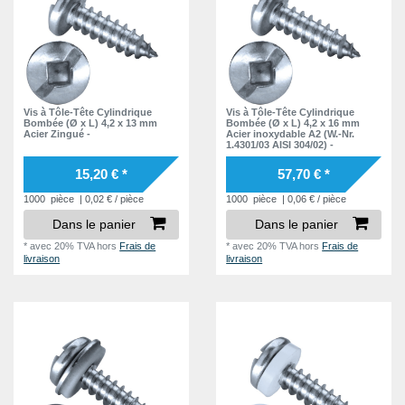
Vis à Tôle-Tête Cylindrique
Vis à Tôle-Tête Cylindrique
Bombée (Ø x L) 4,2 x 13 mm
Bombée (Ø x L) 4,2 x 16 mm
Acier Zingué -
Acier inoxydable A2 (W.-Nr.
1.4301/03 AISI 304/02) -
15,20 € *
57,70 € *
1000
pièce
| 0,02 € / pièce
1000
pièce
| 0,06 € / pièce
Dans le panier
Dans le panier
*
avec 20% TVA
hors
Frais de
*
avec 20% TVA
hors
Frais de
livraison
livraison