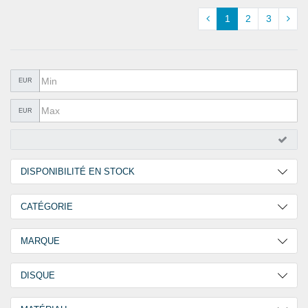
QUINCAILLERIE
1
2
3
COLLER ET ISOLER
EPI ÉQUIPEMENT
EUR
RABAIS
EUR
%SOLDES%
CATALOGUES
DISPONIBILITÉ EN STOCK
2 Jours
40
CATÉGORIE
30 Jours
10
SQ Vis à tôle tête cylindrique empreinte carrée
24
MARQUE
Vis à tôle tête cylindrique
26
GOEBEL
50
DISQUE
EPDM
15