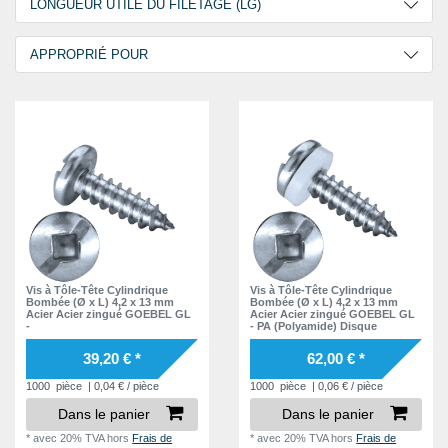
LONGUEUR UTILE DU FILETAGE (LG)
16,0 mm
11
4,3 mm
2
19,0 mm
10
5,2 mm
1
APPROPRIÉ POUR
4,8 mm
23
25,0 mm
5
5,7 mm
1
4,9 mm
3
intérieurs
7
6,7 mm
1
intérieurs et extérieurs
43
8,3 mm
3
8,7 mm
3
8,8 mm
3
9,2 mm
4
9,8 mm
4
10,2 mm
Vis à Tôle-Tête Cylindrique
Vis à Tôle-Tête Cylindrique
4
Bombée (Ø x L) 4,2 x 13 mm
Bombée (Ø x L) 4,2 x 13 mm
Acier Acier zingué GOEBEL GL
Acier Acier zingué GOEBEL GL
11,3 mm
2
-
- PA (Polyamide) Disque
11,7 mm
1
39,20 € *
62,00 € *
11,8 mm
2
1000
pièce
| 0,04 € / pièce
1000
pièce
| 0,06 € / pièce
Dans le panier
Dans le panier
12,2 mm
4
*
avec 20% TVA
hors
Frais de
*
avec 20% TVA
hors
Frais de
13,2 mm
2