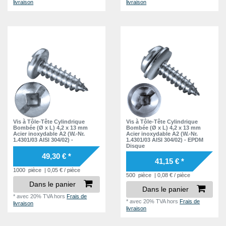
livraison
livraison
14,3 mm
2
14,7 mm
1
14,8 mm
2
15,2 mm
1
15,8 mm
3
16,2 mm
1
20,3 mm
1
Vis à Tôle-Tête Cylindrique
Vis à Tôle-Tête Cylindrique
20,7 mm
1
Bombée (Ø x L) 4,2 x 13 mm
Bombée (Ø x L) 4,2 x 13 mm
Acier inoxydable A2 (W.-Nr.
Acier inoxydable A2 (W.-Nr.
20,8 mm
1
1.4301/03 AISI 304/02) -
1.4301/03 AISI 304/02) - EPDM
Disque
21,2 mm
1
49,30 € *
41,15 € *
22,2 mm
1
1000
pièce
| 0,05 € / pièce
500
pièce
| 0,08 € / pièce
Dans le panier
Dans le panier
*
avec 20% TVA
hors
Frais de
*
avec 20% TVA
hors
Frais de
livraison
livraison