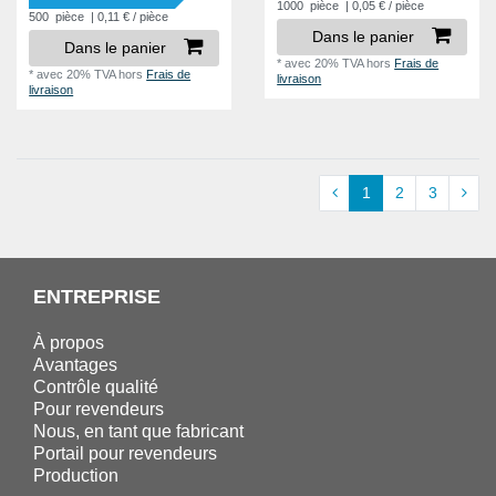
1000
pièce
| 0,05 € / pièce
500
pièce
| 0,11 € / pièce
Dans le panier
Dans le panier
*
avec 20% TVA
hors
Frais de
*
avec 20% TVA
hors
Frais de
livraison
livraison
1
2
3
ENTREPRISE
À propos
Avantages
Contrôle qualité
Pour revendeurs
Nous, en tant que fabricant
Portail pour revendeurs
Production