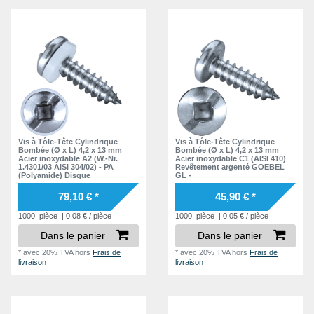
Vis à Tôle-Tête Cylindrique
Vis à Tôle-Tête Cylindrique
Bombée (Ø x L) 4,2 x 13 mm
Bombée (Ø x L) 4,2 x 13 mm
Acier inoxydable A2 (W.-Nr.
Acier inoxydable C1 (AISI 410)
1.4301/03 AISI 304/02) - PA
Revêtement argenté GOEBEL
(Polyamide) Disque
GL -
79,10 € *
45,90 € *
1000
pièce
| 0,08 € / pièce
1000
pièce
| 0,05 € / pièce
Dans le panier
Dans le panier
*
avec 20% TVA
hors
Frais de
*
avec 20% TVA
hors
Frais de
livraison
livraison