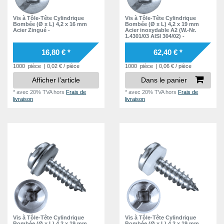
Vis à Tôle-Tête Cylindrique
Vis à Tôle-Tête Cylindrique
Bombée (Ø x L) 4,2 x 16 mm
Bombée (Ø x L) 4,2 x 19 mm
Acier Zingué -
Acier inoxydable A2 (W.-Nr.
1.4301/03 AISI 304/02) -
16,80 € *
62,40 € *
1000
pièce
| 0,02 € / pièce
1000
pièce
| 0,06 € / pièce
Afficher l’article
Dans le panier
*
avec 20% TVA
hors
Frais de
*
avec 20% TVA
hors
Frais de
livraison
livraison
Vis à Tôle-Tête Cylindrique
Vis à Tôle-Tête Cylindrique
Bombée (Ø x L) 4,2 x 19 mm
Bombée (Ø x L) 4,2 x 19 mm