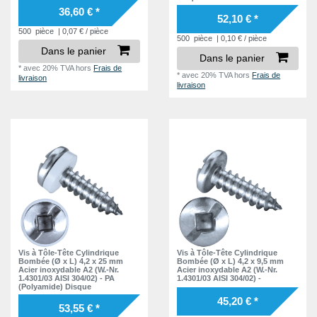
36,60 € *
52,10 € *
500
pièce
| 0,07 € / pièce
500
pièce
| 0,10 € / pièce
Dans le panier
Dans le panier
*
avec 20% TVA
hors
Frais de
*
avec 20% TVA
hors
Frais de
livraison
livraison
Vis à Tôle-Tête Cylindrique
Vis à Tôle-Tête Cylindrique
Bombée (Ø x L) 4,2 x 25 mm
Bombée (Ø x L) 4,2 x 9,5 mm
Acier inoxydable A2 (W.-Nr.
Acier inoxydable A2 (W.-Nr.
1.4301/03 AISI 304/02) - PA
1.4301/03 AISI 304/02) -
(Polyamide) Disque
45,20 € *
53,55 € *