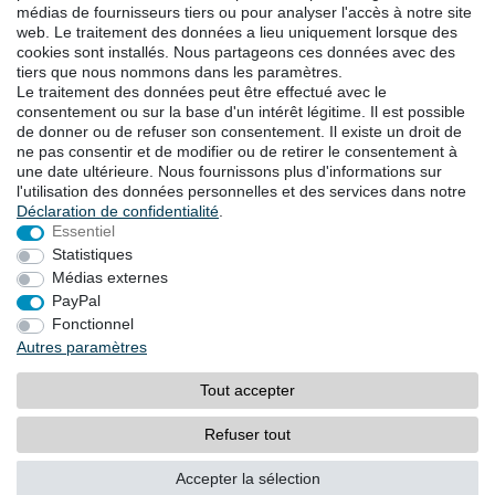
médias de fournisseurs tiers ou pour analyser l'accès à notre site
web. Le traitement des données a lieu uniquement lorsque des
TÉLÉCHARGEMENTS
cookies sont installés. Nous partageons ces données avec des
tiers que nous nommons dans les paramètres.
Catalogues
Le traitement des données peut être effectué avec le
Technologie
consentement ou sur la base d'un intérêt légitime. Il est possible
Certificats
de donner ou de refuser son consentement. Il existe un droit de
Études
ne pas consentir et de modifier ou de retirer le consentement à
une date ultérieure. Nous fournissons plus d'informations sur
Promotion
l'utilisation des données personnelles et des services dans notre
Déclaration de confidentialité
.
Essentiel
LOCALITES
Statistiques
Médias externes
PayPal
Droit de rétractation
Formulaire de rétractation
Fonctionnel
Autres paramètres
Mentions légales
Déclaration de confidentialité
Tout accepter
Conditions générales
Contact
Refuser tout
© Copyright 2026 | Tous droits réservés.
Accepter la sélection