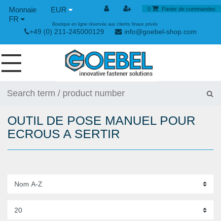
EUR
0
Panier de commandes
FR
Boutique en ligne réservée aux clients finaux privés
+49 (0) 211-245000129
info@goebel-shop.com
VIS
RIVETS
OUTIL DE POSE MANUEL POUR
RIVETS SPÉCIAUX
ECROUS A SERTIR
ECROUS À SERTIR
OUTILLAGE POUR RIVETS
GRENOUILLÈRES ET GRENOUILLÈRES RAPIDES
OUTILLAGE MANUEL