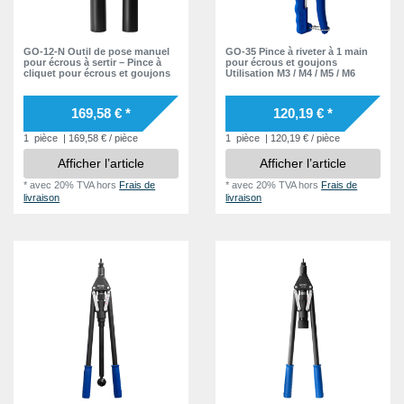
M12
3
GO-12-N Outil de pose manuel
GO-35 Pince à riveter à 1 main
pour écrous à sertir – Pince à
pour écrous et goujons
cliquet pour écrous et goujons
Utilisation M3 / M4 / M5 / M6
169,58 € *
120,19 € *
1
pièce
| 169,58 € / pièce
1
pièce
| 120,19 € / pièce
Afficher l’article
Afficher l’article
*
avec 20% TVA
hors
Frais de
*
avec 20% TVA
hors
Frais de
livraison
livraison