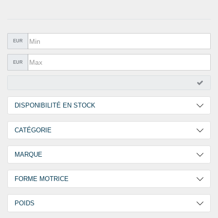
QUINCAILLERIE
COLLER ET ISOLER
EPI ÉQUIPEMENT
EUR
RABAIS
EUR
%SOLDES%
CATALOGUES
DISPONIBILITÉ EN STOCK
2 Jours
4
CATÉGORIE
30 Jours
2
Machine de pose à accu pour écrous à sertir
4
MARQUE
Outil de pose manuel pour écrous à sertir
4
GOEBEL
6
FORME MOTRICE
Main
6
POIDS