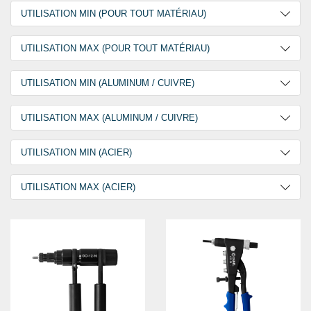
0,68 kg
1
UTILISATION MIN (POUR TOUT MATÉRIAU)
0,71 kg
1
M5
2
UTILISATION MAX (POUR TOUT MATÉRIAU)
1,14 kg
1
M6
2
1,71 kg
1
M3
2
UTILISATION MIN (ALUMINUM / CUIVRE)
M8
2
2,09 kg
2
M4
2
M10
2
M3
1
UTILISATION MAX (ALUMINUM / CUIVRE)
M5
5
M12
1
M4
1
M6
4
M8
3
UTILISATION MIN (ACIER)
M5
1
M8
4
M10
3
M6
1
M3
2
M10
3
UTILISATION MAX (ACIER)
M12
3
M8
2
M4
2
M12
1
M3
1
M10
2
M5
2
M4
1
M12
2
M6
2
M5
1
M8
1
M6
1
M10
2
M10
3
M12
4