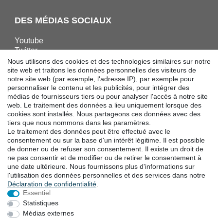
DES MÉDIAS SOCIAUX
Youtube
Twitter
Linkedin
Nous utilisons des cookies et des technologies similaires sur notre
Facebook
site web et traitons les données personnelles des visiteurs de
notre site web (par exemple, l'adresse IP), par exemple pour
Instagram
personnaliser le contenu et les publicités, pour intégrer des
médias de fournisseurs tiers ou pour analyser l'accès à notre site
web. Le traitement des données a lieu uniquement lorsque des
TÉLÉCHARGEMENTS
cookies sont installés. Nous partageons ces données avec des
tiers que nous nommons dans les paramètres.
Catalogues
Le traitement des données peut être effectué avec le
Technologie
consentement ou sur la base d'un intérêt légitime. Il est possible
Certificats
de donner ou de refuser son consentement. Il existe un droit de
Études
ne pas consentir et de modifier ou de retirer le consentement à
une date ultérieure. Nous fournissons plus d'informations sur
Promotion
l'utilisation des données personnelles et des services dans notre
Déclaration de confidentialité
.
Essentiel
LOCALITES
Statistiques
Médias externes