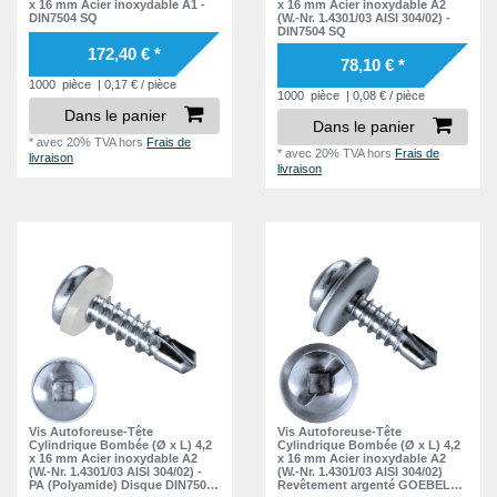
x 16 mm Acier inoxydable A1 -
x 16 mm Acier inoxydable A2
DIN7504 SQ
(W.-Nr. 1.4301/03 AISI 304/02) -
DIN7504 SQ
172,40 € *
78,10 € *
1000
pièce
| 0,17 € / pièce
1000
pièce
| 0,08 € / pièce
Dans le panier
Dans le panier
*
avec 20% TVA
hors
Frais de
*
avec 20% TVA
hors
Frais de
livraison
livraison
Vis Autoforeuse-Tête
Vis Autoforeuse-Tête
Cylindrique Bombée (Ø x L) 4,2
Cylindrique Bombée (Ø x L) 4,2
x 16 mm Acier inoxydable A2
x 16 mm Acier inoxydable A2
(W.-Nr. 1.4301/03 AISI 304/02) -
(W.-Nr. 1.4301/03 AISI 304/02)
PA (Polyamide) Disque DIN7504
Revêtement argenté GOEBEL