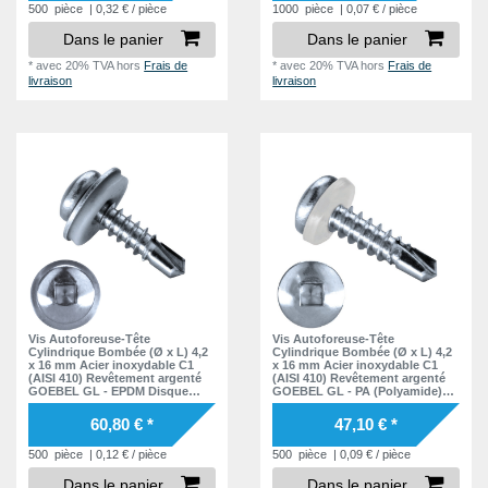
500
pièce
| 0,32 € / pièce
1000
pièce
| 0,07 € / pièce
Dans le panier
Dans le panier
*
avec 20% TVA
hors
Frais de
*
avec 20% TVA
hors
Frais de
livraison
livraison
Vis Autoforeuse-Tête
Vis Autoforeuse-Tête
Cylindrique Bombée (Ø x L) 4,2
Cylindrique Bombée (Ø x L) 4,2
x 16 mm Acier inoxydable C1
x 16 mm Acier inoxydable C1
(AISI 410) Revêtement argenté
(AISI 410) Revêtement argenté
GOEBEL GL - EPDM Disque
GOEBEL GL - PA (Polyamide)
DIN7504 SQ
Disque DIN7504 SQ
60,80 € *
47,10 € *
500
pièce
| 0,12 € / pièce
500
pièce
| 0,09 € / pièce
Dans le panier
Dans le panier