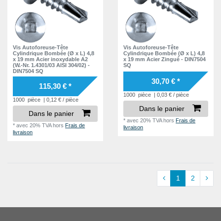
Vis Autoforeuse-Tête
Vis Autoforeuse-Tête
Cylindrique Bombée (Ø x L) 4,8
Cylindrique Bombée (Ø x L) 4,8
x 19 mm Acier inoxydable A2
x 19 mm Acier Zingué - DIN7504
(W.-Nr. 1.4301/03 AISI 304/02) -
SQ
DIN7504 SQ
30,70 € *
115,30 € *
1000
pièce
| 0,03 € / pièce
1000
pièce
| 0,12 € / pièce
Dans le panier
Dans le panier
*
avec 20% TVA
hors
Frais de
*
avec 20% TVA
hors
Frais de
livraison
livraison
1
2