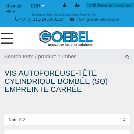
EUR
0
Panier de commandes
FR
Boutique en ligne réservée aux clients finaux privés
+49 (0) 211-245000129
info@goebel-shop.com
VIS
RIVETS
VIS AUTOFOREUSE-TÊTE
RIVETS SPÉCIAUX
CYLINDRIQUE BOMBÉE (SQ)
EMPREINTE CARRÉE
ECROUS À SERTIR
OUTILLAGE POUR RIVETS
GRENOUILLÈRES ET GRENOUILLÈRES RAPIDES
OUTILLAGE MANUEL