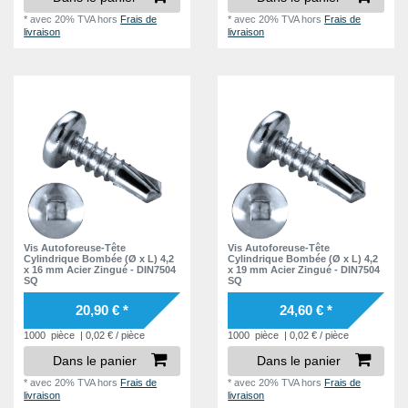
*
avec 20% TVA
hors
Frais de
*
avec 20% TVA
hors
Frais de
livraison
livraison
Vis Autoforeuse-Tête
Vis Autoforeuse-Tête
Cylindrique Bombée (Ø x L) 4,2
Cylindrique Bombée (Ø x L) 4,2
x 16 mm Acier Zingué - DIN7504
x 19 mm Acier Zingué - DIN7504
SQ
SQ
20,90 € *
24,60 € *
1000
pièce
| 0,02 € / pièce
1000
pièce
| 0,02 € / pièce
Dans le panier
Dans le panier
*
avec 20% TVA
hors
Frais de
*
avec 20% TVA
hors
Frais de
livraison
livraison