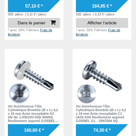
SQ
GL - EPDM Disque DIN7504 SQ
57,10 € *
164,85 € *
500
pièce
| 0,11 € / pièce
500
pièce
| 0,33 € / pièce
Dans le panier
Afficher l’article
*
avec 20% TVA
hors
Frais de
*
avec 20% TVA
hors
Frais de
livraison
livraison
Vis Autoforeuse-Tête
Vis Autoforeuse-Tête
Cylindrique Bombée (Ø x L) 4,2
Cylindrique Bombée (Ø x L) 4,2
x 16 mm Acier inoxydable A2
x 16 mm Acier inoxydable C1
(W.-Nr. 1.4301/03 AISI 304/02)
(AISI 410) Revêtement argenté
Revêtement argenté GOEBEL
GOEBEL GL - DIN7504 SQ
GL - PA (Polyamide) Disque
DIN7504 SQ
160,60 € *
74,30 € *