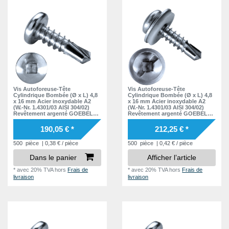
Vis Autoforeuse-Tête
Vis Autoforeuse-Tête
Cylindrique Bombée (Ø x L) 4,8
Cylindrique Bombée (Ø x L) 4,8
x 16 mm Acier inoxydable A2
x 16 mm Acier inoxydable A2
(W.-Nr. 1.4301/03 AISI 304/02)
(W.-Nr. 1.4301/03 AISI 304/02)
Revêtement argenté GOEBEL
Revêtement argenté GOEBEL
GL - DIN7504 SQ
GL - EPDM Disque DIN7504 SQ
190,05 € *
212,25 € *
500
pièce
| 0,38 € / pièce
500
pièce
| 0,42 € / pièce
Dans le panier
Afficher l’article
*
avec 20% TVA
hors
Frais de
*
avec 20% TVA
hors
Frais de
livraison
livraison