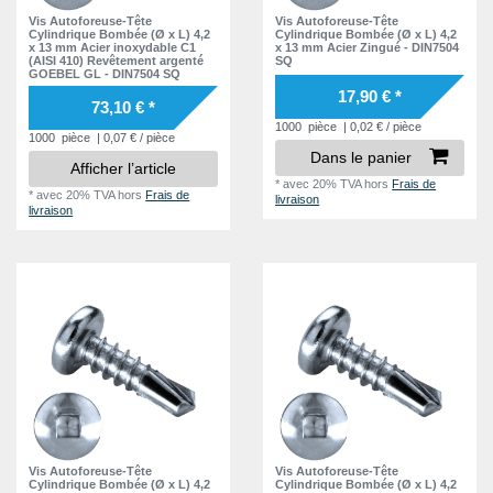
Vis Autoforeuse-Tête
Vis Autoforeuse-Tête
Cylindrique Bombée (Ø x L) 4,2
Cylindrique Bombée (Ø x L) 4,2
x 13 mm Acier inoxydable C1
x 13 mm Acier Zingué - DIN7504
(AISI 410) Revêtement argenté
SQ
GOEBEL GL - DIN7504 SQ
17,90 € *
73,10 € *
1000
pièce
| 0,02 € / pièce
1000
pièce
| 0,07 € / pièce
Dans le panier
Afficher l’article
*
avec 20% TVA
hors
Frais de
*
avec 20% TVA
hors
Frais de
livraison
livraison
Vis Autoforeuse-Tête
Vis Autoforeuse-Tête
Cylindrique Bombée (Ø x L) 4,2
Cylindrique Bombée (Ø x L) 4,2