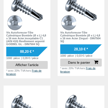
Vis Autoforeuse-Tête
Vis Autoforeuse-Tête
Cylindrique Bombée (Ø x L) 4,8
Cylindrique Bombée (Ø x L) 4,8
x 16 mm Acier inoxydable C1
x 16 mm Acier Zingué - DIN7504
(AISI 410) Revêtement argenté
SQ
GOEBEL GL - DIN7504 SQ
28,10 € *
88,20 € *
1000
pièce
| 0,03 € / pièce
1000
pièce
| 0,09 € / pièce
Dans le panier
Afficher l’article
*
avec 20% TVA
hors
Frais de
*
avec 20% TVA
hors
Frais de
livraison
livraison