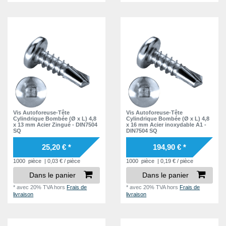
Vis Autoforeuse-Tête
Vis Autoforeuse-Tête
Cylindrique Bombée (Ø x L) 4,8
Cylindrique Bombée (Ø x L) 4,8
x 13 mm Acier Zingué - DIN7504
x 16 mm Acier inoxydable A1 -
SQ
DIN7504 SQ
25,20 € *
194,90 € *
1000
pièce
| 0,03 € / pièce
1000
pièce
| 0,19 € / pièce
Dans le panier
Dans le panier
*
avec 20% TVA
hors
Frais de
*
avec 20% TVA
hors
Frais de
livraison
livraison