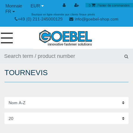
EUR
0
Panier de commandes
FR
Boutique en ligne réservée aux clients finaux privés
+49 (0) 211-245000129
info@goebel-shop.com
VIS
RIVETS
TOURNEVIS
RIVETS SPÉCIAUX
ECROUS À SERTIR
OUTILLAGE POUR RIVETS
GRENOUILLÈRES ET GRENOUILLÈRES RAPIDES
OUTILLAGE MANUEL