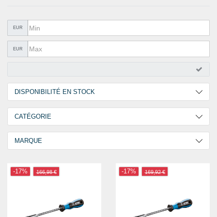
QUINCAILLERIE
COLLER ET ISOLER
EUR
EPI ÉQUIPEMENT
EUR
RABAIS
%SOLDES%
DISPONIBILITÉ EN STOCK
CATALOGUES
2 Jours
2
CATÉGORIE
Tournevis
2
MARQUE
GOEBEL
2
-17%
-17%
166,98 €
169,92 €