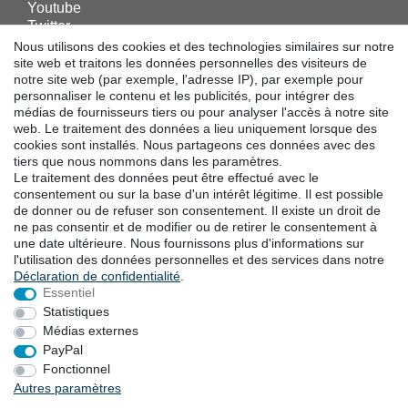
Youtube
Twitter
Linkedin
Nous utilisons des cookies et des technologies similaires sur notre
Facebook
site web et traitons les données personnelles des visiteurs de
notre site web (par exemple, l'adresse IP), par exemple pour
Instagram
personnaliser le contenu et les publicités, pour intégrer des
médias de fournisseurs tiers ou pour analyser l'accès à notre site
web. Le traitement des données a lieu uniquement lorsque des
TÉLÉCHARGEMENTS
cookies sont installés. Nous partageons ces données avec des
tiers que nous nommons dans les paramètres.
Catalogues
Le traitement des données peut être effectué avec le
Technologie
consentement ou sur la base d'un intérêt légitime. Il est possible
Certificats
de donner ou de refuser son consentement. Il existe un droit de
Études
ne pas consentir et de modifier ou de retirer le consentement à
une date ultérieure. Nous fournissons plus d'informations sur
Promotion
l'utilisation des données personnelles et des services dans notre
Déclaration de confidentialité
.
Essentiel
LOCALITES
Statistiques
Médias externes
PayPal
Droit de rétractation
Formulaire de rétractation
Fonctionnel
Autres paramètres
Mentions légales
Déclaration de confidentialité