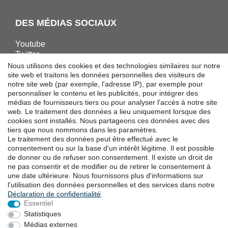
DES MÉDIAS SOCIAUX
Youtube
Twitter
Linkedin
Nous utilisons des cookies et des technologies similaires sur notre
Facebook
site web et traitons les données personnelles des visiteurs de
notre site web (par exemple, l'adresse IP), par exemple pour
Instagram
personnaliser le contenu et les publicités, pour intégrer des
médias de fournisseurs tiers ou pour analyser l'accès à notre site
web. Le traitement des données a lieu uniquement lorsque des
TÉLÉCHARGEMENTS
cookies sont installés. Nous partageons ces données avec des
tiers que nous nommons dans les paramètres.
Catalogues
Le traitement des données peut être effectué avec le
Technologie
consentement ou sur la base d'un intérêt légitime. Il est possible
Certificats
de donner ou de refuser son consentement. Il existe un droit de
Études
ne pas consentir et de modifier ou de retirer le consentement à
une date ultérieure. Nous fournissons plus d'informations sur
Promotion
l'utilisation des données personnelles et des services dans notre
Déclaration de confidentialité
.
Essentiel
LOCALITES
Statistiques
Médias externes