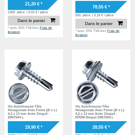
DIN7504 L
21,20 € *
78,55 € *
1000
pièce
| 0,02 € / pièce
500
pièce
| 0,16 € / pièce
Dans le panier
Dans le panier
*
avec 20% TVA
hors
Frais de
*
avec 20% TVA
hors
Frais de
livraison
livraison
Vis Autoforeuse-Tête
Vis Autoforeuse-Tête
Hexagonale Avec Fente (Ø x L)
Hexagonale Avec Fente (Ø x L)
4,2 x 13 mm Acier Zingué -
4,2 x 13 mm Acier Zingué -
DIN7504 L
EPDM Disque DIN7504 L
19,90 € *
28,55 € *