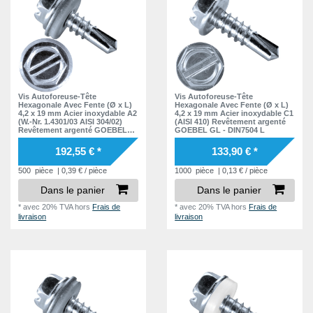
Vis Autoforeuse-Tête
Vis Autoforeuse-Tête
Hexagonale Avec Fente (Ø x L)
Hexagonale Avec Fente (Ø x L)
4,2 x 19 mm Acier inoxydable A2
4,2 x 19 mm Acier inoxydable C1
(W.-Nr. 1.4301/03 AISI 304/02)
(AISI 410) Revêtement argenté
Revêtement argenté GOEBEL
GOEBEL GL - DIN7504 L
GL - EPDM Disque DIN7504 L
192,55 € *
133,90 € *
500
pièce
| 0,39 € / pièce
1000
pièce
| 0,13 € / pièce
Dans le panier
Dans le panier
*
avec 20% TVA
hors
Frais de
*
avec 20% TVA
hors
Frais de
livraison
livraison