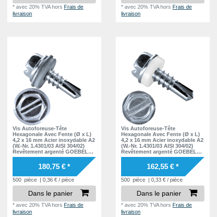
*
avec 20% TVA
hors
Frais de
*
avec 20% TVA
hors
Frais de
livraison
livraison
Vis Autoforeuse-Tête
Vis Autoforeuse-Tête
Hexagonale Avec Fente (Ø x L)
Hexagonale Avec Fente (Ø x L)
4,2 x 16 mm Acier inoxydable A2
4,2 x 16 mm Acier inoxydable A2
(W.-Nr. 1.4301/03 AISI 304/02)
(W.-Nr. 1.4301/03 AISI 304/02)
Revêtement argenté GOEBEL
Revêtement argenté GOEBEL
GL - EPDM Disque DIN7504 L
GL - PA (Polyamide) Disque
DIN7504 L
180,75 € *
162,55 € *
500
pièce
| 0,36 € / pièce
500
pièce
| 0,33 € / pièce
Dans le panier
Dans le panier
*
avec 20% TVA
hors
Frais de
*
avec 20% TVA
hors
Frais de
livraison
livraison