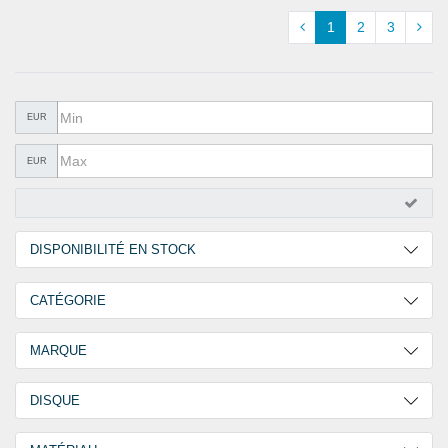
QUINCAILLERIE
1
2
3
COLLER ET ISOLER
EPI ÉQUIPEMENT
EUR
RABAIS
EUR
%SOLDES%
CATALOGUES
DISPONIBILITÉ EN STOCK
2 Jours
35
CATÉGORIE
30 Jours
18
Vis autoforeuses, tête hexagonale
50
MARQUE
Vis autoforeuses, tête hexagonale avec fente
3
GOEBEL
53
DISQUE
EPDM
22