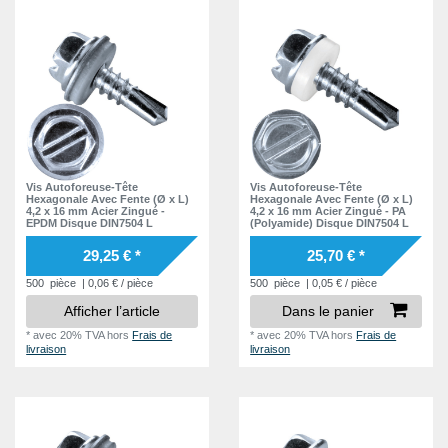
Vis Autoforeuse-Tête
Vis Autoforeuse-Tête
Hexagonale Avec Fente (Ø x L)
Hexagonale Avec Fente (Ø x L)
4,2 x 16 mm Acier Zingué -
4,2 x 16 mm Acier Zingué - PA
EPDM Disque DIN7504 L
(Polyamide) Disque DIN7504 L
29,25 € *
25,70 € *
500
pièce
| 0,06 € / pièce
500
pièce
| 0,05 € / pièce
Afficher l’article
Dans le panier
*
avec 20% TVA
hors
Frais de
*
avec 20% TVA
hors
Frais de
livraison
livraison