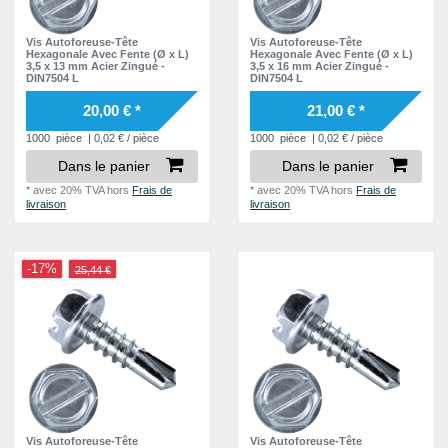
5,25 mm
1
8,7 mm
2
6,0 mm
1
Vis Autoforeuse-Tête
Vis Autoforeuse-Tête
8,8 mm
3
Hexagonale Avec Fente (Ø x L)
Hexagonale Avec Fente (Ø x L)
3,5 x 13 mm Acier Zingué -
3,5 x 16 mm Acier Zingué -
9,3 mm
DIN7504 L
DIN7504 L
2
10,2 mm
20,00 € *
21,00 € *
1
10,3 mm
1000
pièce
| 0,02 € / pièce
1000
pièce
| 0,02 € / pièce
2
Dans le panier
Dans le panier
11,7 mm
1
*
avec 20% TVA
hors
Frais de
*
avec 20% TVA
hors
Frais de
12,3 mm
1
livraison
livraison
13,2 mm
2
13,3 mm
1
-17%
25,44 €
14,7 mm
1
14,8 mm
2
15,3 mm
1
16,3 mm
2
Vis Autoforeuse-Tête
Vis Autoforeuse-Tête