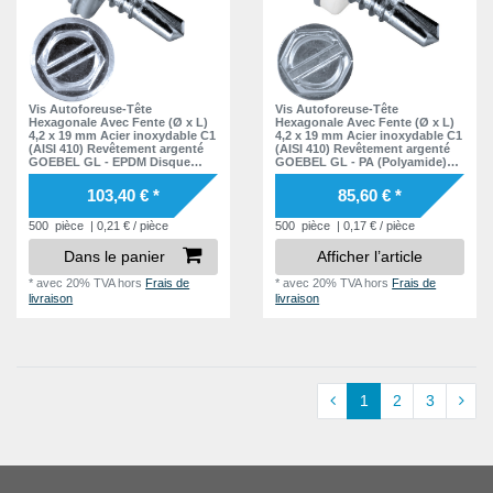
Vis Autoforeuse-Tête
Vis Autoforeuse-Tête
Hexagonale Avec Fente (Ø x L)
Hexagonale Avec Fente (Ø x L)
4,2 x 19 mm Acier inoxydable C1
4,2 x 19 mm Acier inoxydable C1
(AISI 410) Revêtement argenté
(AISI 410) Revêtement argenté
GOEBEL GL - EPDM Disque
GOEBEL GL - PA (Polyamide)
DIN7504 L
Disque DIN7504 L
103,40 € *
85,60 € *
500
pièce
| 0,21 € / pièce
500
pièce
| 0,17 € / pièce
Dans le panier
Afficher l’article
*
avec 20% TVA
hors
Frais de
*
avec 20% TVA
hors
Frais de
livraison
livraison
1
2
3