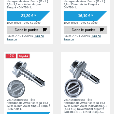
Hexagonale Avec Fente (Ø x L)
Hexagonale Avec Fente (Ø x L)
3,5 x 9,5 mm Acier zingué
3,9 x 13 mm Acier Zingué -
Zingué - DIN7504 L
DIN7504 L
21,20 € *
16,10 € *
1000
pièce
| 0,02 € / pièce
1000
pièce
| 0,02 € / pièce
Dans le panier
Dans le panier
*
avec 20% TVA
hors
Frais de
*
avec 20% TVA
hors
Frais de
livraison
livraison
-17%
25,44 €
Vis Autoforeuse-Tête
Vis Autoforeuse-Tête
Hexagonale Avec Fente (Ø x L)
Hexagonale Avec Fente (Ø x L)
3,9 x 16 mm Acier zingué Zingué
4,2 x 13 mm Acier inoxydable C1
- DIN7504 L
(AISI 410) Revêtement argenté
GOEBEL GL - EPDM Disque