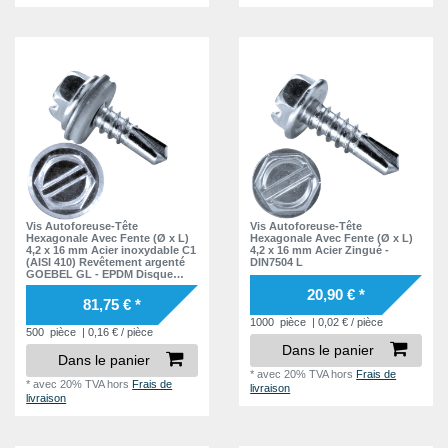
Vis Autoforeuse-Tête
Vis Autoforeuse-Tête
Hexagonale Avec Fente (Ø x L)
Hexagonale Avec Fente (Ø x L)
4,2 x 16 mm Acier inoxydable C1
4,2 x 16 mm Acier Zingué -
(AISI 410) Revêtement argenté
DIN7504 L
GOEBEL GL - EPDM Disque
DIN7504 L
20,90 € *
81,75 € *
1000
pièce
| 0,02 € / pièce
500
pièce
| 0,16 € / pièce
Dans le panier
Dans le panier
*
avec 20% TVA
hors
Frais de
*
avec 20% TVA
hors
Frais de
livraison
livraison