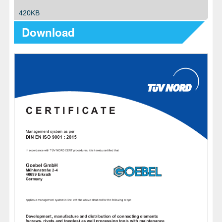
420KB
Download