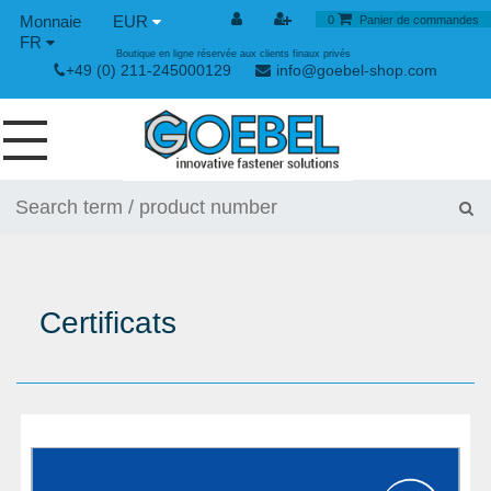
EUR
0
Panier de commandes
FR
Boutique en ligne réservée aux clients finaux privés
+49 (0) 211-245000129
info@goebel-shop.com
VIS
RIVETS
RIVETS SPÉCIAUX
Certificats
ECROUS À SERTIR
OUTILLAGE POUR RIVETS
GRENOUILLÈRES ET GRENOUILLÈRES RAPIDES
OUTILLAGE MANUEL