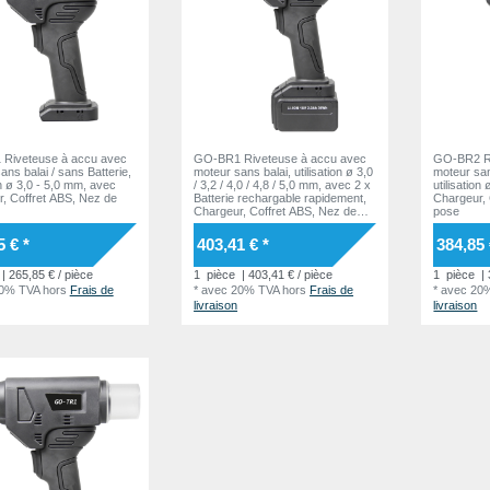
Riveteuse à accu avec
GO-BR1 Riveteuse à accu avec
GO-BR2 Ri
ans balai / sans Batterie,
moteur sans balai, utilisation ø 3,0
moteur san
on ø 3,0 - 5,0 mm, avec
/ 3,2 / 4,0 / 4,8 / 5,0 mm, avec 2 x
utilisatio
, Coffret ABS, Nez de
Batterie rechargable rapidement,
Chargeur, 
Chargeur, Coffret ABS, Nez de
pose
pose
5 € *
403,41 € *
384,85 
| 265,85 € / pièce
1
pièce
| 403,41 € / pièce
1
pièce
| 
20% TVA
hors
Frais de
*
avec 20% TVA
hors
Frais de
*
avec 20
livraison
livraison