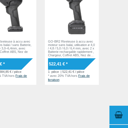
veteuse à accu avec
GO-BR2 Riveteuse à accu avec
s balai / sans Batterie,
moteur sans balai, utilisation ø 4,0
n ø 3,0–6,4mm, avec
/ 4,8 / 5,0 / 6,0 / 6,4 mm, avec 2 x
Coffret ABS, Nez de
Batterie rechargable rapidement ,
Chargeur, Coffret ABS, Nez de
pose
€ *
522,41 € *
384,85 € / pièce
1
pièce
| 522,41 € / pièce
% TVA
hors
Frais de
*
avec 20% TVA
hors
Frais de
livraison