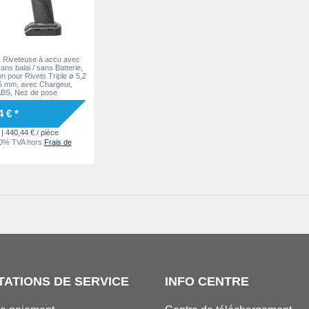
Riveteuse à accu avec
ans balai / sans Batterie,
on pour Rivets Triple ø 5,2
7,5 mm, avec Chargeur,
ABS, Nez de pose
4 € *
| 440,44 € / pièce
20% TVA
hors
Frais de
TATIONS DE SERVICE
INFO CENTRE