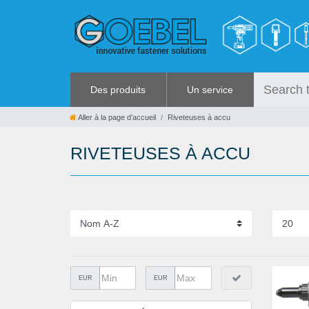
Des produits
Un service
VIS
RABAIS
Aller à la page d’accueil
Riveteuses à accu
RIVETS
%SOLDES%
RIVETEUSES À ACCU
RIVETS SPÉCIAUX
CATALOGUES
ECROUS À SERTIR
OUTILLAGE POUR RIVETS
GRENOUILLÈRES ET
GRENOUILLÈRES RAPIDES
OUTILLAGE MANUEL
QUINCAILLERIE
EUR
EUR
COLLER ET ISOLER