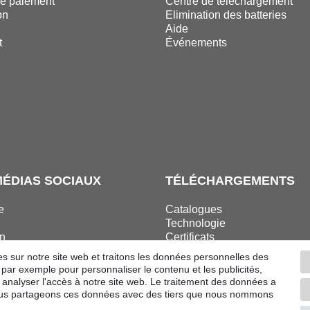
e paiement
Centre de téléchargement
on
Elimination des batteries
n
Aide
t
Événements
MÉDIAS SOCIAUX
TÉLÉCHARGEMENTS
e
Catalogues
Technologie
n
Certificats
ok
Études
es sur notre site web et traitons les données personnelles des
ram
Promotion
, par exemple pour personnaliser le contenu et les publicités,
 analyser l'accès à notre site web. Le traitement des données a
 Nous partageons ces données avec des tiers que nous nommons