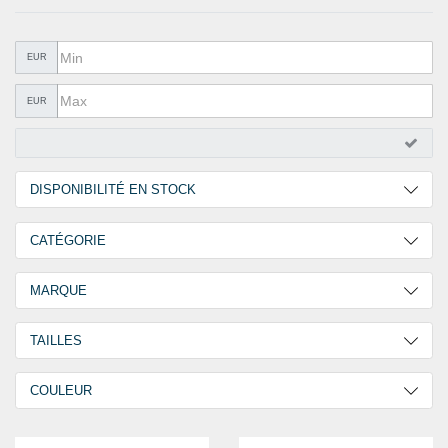
QUINCAILLERIE
COLLER ET ISOLER
EUR
EPI ÉQUIPEMENT
EUR
RABAIS
%SOLDES%
DISPONIBILITÉ EN STOCK
CATALOGUES
2 Jours
3
CATÉGORIE
30 Jours
1
Overalls
4
MARQUE
GOEBEL
4
TAILLES
L
1
COULEUR
XL
1
Blanc
4
XXL
1