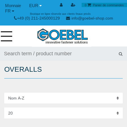
EUR
0
Panier de commandes
FR
Boutique en ligne réservée aux clients finaux privés
+49 (0) 211-245000129
info@goebel-shop.com
VIS
RIVETS
OVERALLS
RIVETS SPÉCIAUX
ECROUS À SERTIR
OUTILLAGE POUR RIVETS
GRENOUILLÈRES ET GRENOUILLÈRES RAPIDES
OUTILLAGE MANUEL