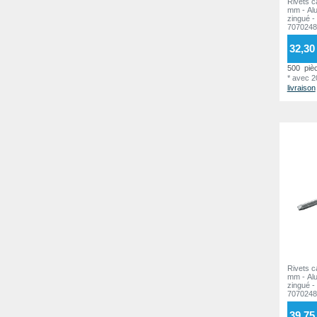
Rivets c
mm - Alu
zingué - Tête plate - RILLI -
7070248
32,30 
500
piè
*
avec 
livraison
Rivets c
mm - Alu
zingué - Tête plate - RILLI -
7070248
39,75 