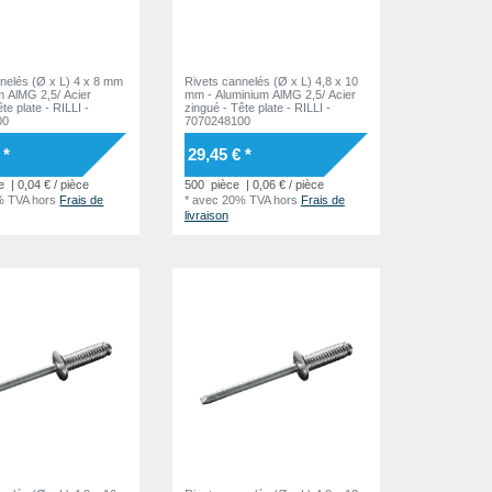
nelés (Ø x L) 4 x 8 mm
Rivets cannelés (Ø x L) 4,8 x 10
m AlMG 2,5/ Acier
mm - Aluminium AlMG 2,5/ Acier
zingué - Tête plate - RILLI -
00
7070248100
 *
29,45 € *
e
| 0,04 € / pièce
500
pièce
| 0,06 € / pièce
% TVA
hors
Frais de
*
avec 20% TVA
hors
Frais de
livraison