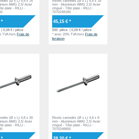
nelés (Ø x L) 4,8 x 16
Rivets cannelés (Ø x L) 4,8 x 18
inium AlMG 2,5/ Acier
mm - Aluminium AlMG 2,5/ Acier
zingué - Tête plate - RILLI -
60
7070248180
 *
45,15 € *
| 0,08 € / pièce
500
pièce
| 0,09 € / pièce
% TVA
hors
Frais de
*
avec 20% TVA
hors
Frais de
livraison
nelés (Ø x L) 4,8 x 30
Rivets cannelés (Ø x L) 4,8 x 8
inium AlMG 2,5/ Acier
mm - Aluminium AlMG 2,5/ Acier
zingué - Tête plate - RILLI -
00
7070248800
 *
28,20 € *