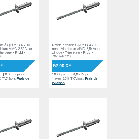
nelés (Ø x L) 4 x 10
Rivets cannelés (Ø x L) 4 x 12
inium AlMG 2,5/ Acier
mm - Aluminium AlMG 2,5/ Acier
zingué - Tête plate - RILLI -
00
7070240120
 *
52,00 € *
e
| 0,05 € / pièce
1000
pièce
| 0,05 € / pièce
% TVA
hors
Frais de
*
avec 20% TVA
hors
Frais de
livraison