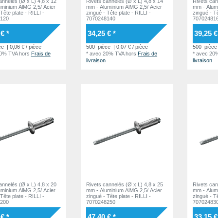
annelés (Ø x L) 4,8 x 12
Rivets cannelés (Ø x L) 4,8 x 14
Rivets can
minium AlMG 2,5/ Acier
mm - Aluminium AlMG 2,5/ Acier
mm - Alum
zingué - Tête plate - RILLI -
zingué - Tête plate - RILLI -
120
7070248140
70702481
€ *
34,25 € *
39,25 €
ce
| 0,06 € / pièce
500
pièce
| 0,07 € / pièce
500
pièce
20% TVA
hors
Frais de
*
avec 20% TVA
hors
Frais de
*
avec 20
livraison
livraison
annelés (Ø x L) 4,8 x 20
Rivets cannelés (Ø x L) 4,8 x 25
Rivets can
minium AlMG 2,5/ Acier
mm - Aluminium AlMG 2,5/ Acier
mm - Alum
zingué - Tête plate - RILLI -
zingué - Tête plate - RILLI -
200
7070248250
70702483
€ *
47,40 € *
33,15 €