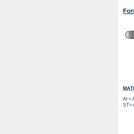
For
MAT
Al = 
ST= 