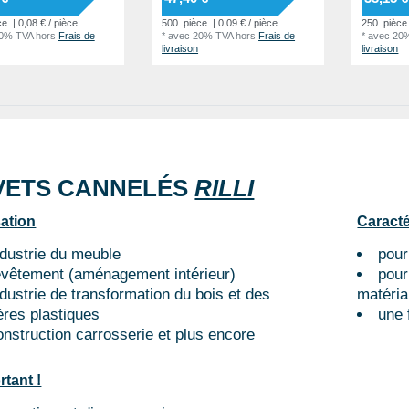
ce
| 0,08 € / pièce
500
pièce
| 0,09 € / pièce
250
pièce
20% TVA
hors
Frais de
*
avec 20% TVA
hors
Frais de
*
avec 20
livraison
livraison
VETS CANNELÉS
RILLI
sation
Caracté
ndustrie du meuble
pour
evêtement (aménagement intérieur)
pour
ndustrie de transformation du bois et des
matéria
ères plastiques
une 
onstruction carrosserie et plus encore
rtant !