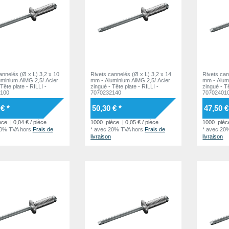
annelés (Ø x L) 3,2 x 10
Rivets cannelés (Ø x L) 3,2 x 14
Rivets can
minium AlMG 2,5/ Acier
mm - Aluminium AlMG 2,5/ Acier
mm - Alum
zingué - Tête plate - RILLI -
zingué - Tête plate - RILLI -
100
7070232140
70702401
€ *
50,30 € *
47,50 €
èce
| 0,04 € / pièce
1000
pièce
| 0,05 € / pièce
1000
pièc
20% TVA
hors
Frais de
*
avec 20% TVA
hors
Frais de
*
avec 20
livraison
livraison