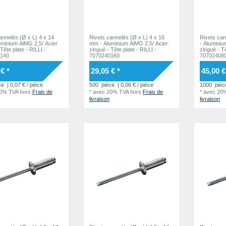
annelés (Ø x L) 4 x 14
Rivets cannelés (Ø x L) 4 x 16
Rivets can
minium AlMG 2,5/ Acier
mm - Aluminium AlMG 2,5/ Acier
- Aluminiu
zingué - Tête plate - RILLI -
zingué - Tête plate - RILLI -
140
7070240160
70702408
€ *
29,05 € *
45,00 €
ce
| 0,07 € / pièce
500
pièce
| 0,06 € / pièce
1000
pièc
20% TVA
hors
Frais de
*
avec 20% TVA
hors
Frais de
*
avec 20
livraison
livraison