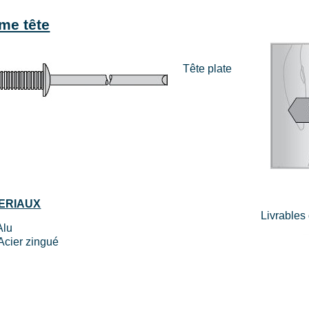
me tête
Tête plate
ERIAUX
Livrables
Alu
Acier zingué