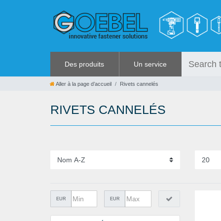
Des produits
Un service
VIS
RABAIS
Aller à la page d’accueil
Rivets cannelés
RIVETS
%SOLDES%
RIVETS CANNELÉS
RIVETS SPÉCIAUX
CATALOGUES
ECROUS À SERTIR
OUTILLAGE POUR RIVETS
GRENOUILLÈRES ET
GRENOUILLÈRES RAPIDES
OUTILLAGE MANUEL
QUINCAILLERIE
EUR
EUR
COLLER ET ISOLER