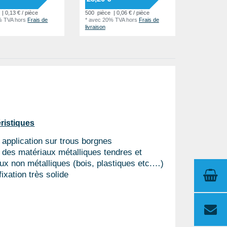
| 0,13 € / pièce
500
pièce
| 0,06 € / pièce
% TVA
hors
Frais de
*
avec 20% TVA
hors
Frais de
livraison
ristiques
 application sur trous borgnes
 des matériaux métalliques tendres et
ux non métalliques (bois, plastiques etc.…)
fixation très solide