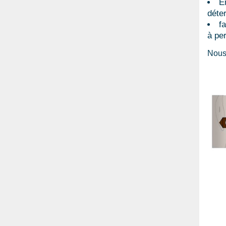
E
déte
f
à per
Nous