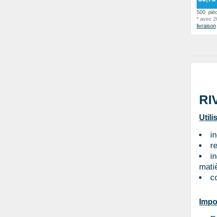
500
piè
*
avec 
livraison
RI
Utili
i
r
i
mati
c
Impo