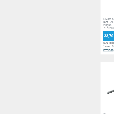
2
4,8 mm
9
16,0 mm
2
6,0 mm
3
18,0 mm
1
8,0 mm
2
Rivets c
20,0 mm
1
mm - Alu
10,0 mm
3
zingué - Tête plate - RILLI -
7070240
25,0 mm
1
12,0 mm
2
33,70 
30,0 mm
1
14,0 mm
1
500
piè
*
avec 
16,0 mm
1
livraison
21,0 mm
1
26,0 mm
1