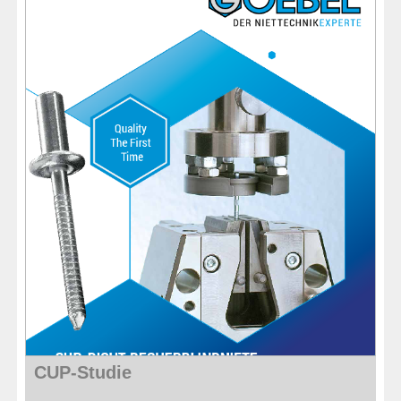
QUINCAILLERIE
COLLER ET ISOLER
EPI ÉQUIPEMENT
RABAIS
%SOLDES%
CATALOGUES
CUP-Studie