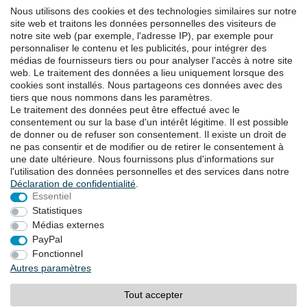
Linkedin
Nous utilisons des cookies et des technologies similaires sur notre
Facebook
site web et traitons les données personnelles des visiteurs de
notre site web (par exemple, l'adresse IP), par exemple pour
Instagram
personnaliser le contenu et les publicités, pour intégrer des
médias de fournisseurs tiers ou pour analyser l'accès à notre site
web. Le traitement des données a lieu uniquement lorsque des
TÉLÉCHARGEMENTS
cookies sont installés. Nous partageons ces données avec des
tiers que nous nommons dans les paramètres.
Catalogues
Le traitement des données peut être effectué avec le
Technologie
consentement ou sur la base d'un intérêt légitime. Il est possible
Certificats
de donner ou de refuser son consentement. Il existe un droit de
ne pas consentir et de modifier ou de retirer le consentement à
Études
une date ultérieure. Nous fournissons plus d'informations sur
Promotion
l'utilisation des données personnelles et des services dans notre
Déclaration de confidentialité
.
Essentiel
LOCALITES
Statistiques
Médias externes
PayPal
Droit de rétractation
Fonctionnel
Formulaire de rétractation
Autres paramètres
Mentions légales
Déclaration de confidentialité
Tout accepter
Conditions générales
Contact