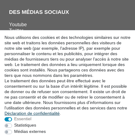
DES MÉDIAS SOCIAUX
Youtube
Twitter
Linkedin
Nous utilisons des cookies et des technologies similaires sur notre
Facebook
site web et traitons les données personnelles des visiteurs de
notre site web (par exemple, l'adresse IP), par exemple pour
Instagram
personnaliser le contenu et les publicités, pour intégrer des
médias de fournisseurs tiers ou pour analyser l'accès à notre site
web. Le traitement des données a lieu uniquement lorsque des
TÉLÉCHARGEMENTS
cookies sont installés. Nous partageons ces données avec des
tiers que nous nommons dans les paramètres.
Catalogues
Le traitement des données peut être effectué avec le
Technologie
consentement ou sur la base d'un intérêt légitime. Il est possible
Certificats
de donner ou de refuser son consentement. Il existe un droit de
ne pas consentir et de modifier ou de retirer le consentement à
Études
une date ultérieure. Nous fournissons plus d'informations sur
Promotion
l'utilisation des données personnelles et des services dans notre
Déclaration de confidentialité
.
Essentiel
LOCALITES
Statistiques
Médias externes