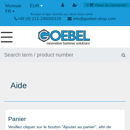
EUR
0
Panier de commandes
FR
Boutique en ligne réservée aux clients finaux privés
+49 (0) 211-245000129
info@goebel-shop.com
VIS
RIVETS
RIVETS SPÉCIAUX
Aide
ECROUS À SERTIR
OUTILLAGE POUR RIVETS
GRENOUILLÈRES ET GRENOUILLÈRES RAPIDES
Panier
OUTILLAGE MANUEL
Veuillez cliquer sur le bouton "Ajouter au panier", afin de