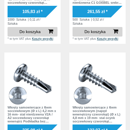
soczewkowy czworokąt
nierdzewna C1 GOEBEL srebrna
wewnątrz Podkładka bez
warstwa soczewkowy
podkładki DIN7504 SQ Norma
czworokąt wewnątrz Podkładka
105,83 zł *
261,55 zł *
zakładowa
EPDM DIN7504 SQ Norma
zakładowa
1000
Sztuka
| 0,11 zł /
500
Sztuka
| 0,52 zł /
Sztuka
Sztuka
Do koszyka
Do koszyka
*
w tym VAT
plus
Koszty wysyłki
*
w tym VAT
plus
Koszty wysyłki
Wkręty samowiercące z łbem
Wkręty samowiercące z łbem
soczewkowym (Ø x L) 4,2 mm x
soczewkowym (napęd
16 mm- stal nierdzewna V2A /
wewnętrzny czworokąt) (Ø x L)
A2 soczewkowy czworokąt
4,8 mm x 19 mm- stal ocynk
wewnątrz Podkładka bez
soczewkowy czworokąt
podkładki DIN7504 SQ Norma
wewnątrz Podkładka bez
zakładowa
podkładki DIN7504 SQ Norma