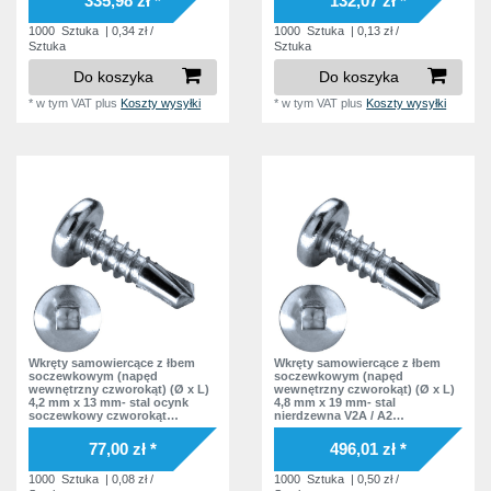
335,98 zł *
132,07 zł *
zakładowa
1000
Sztuka
| 0,34 zł /
1000
Sztuka
| 0,13 zł /
Sztuka
Sztuka
Do koszyka
Do koszyka
*
w tym VAT
plus
Koszty wysyłki
*
w tym VAT
plus
Koszty wysyłki
Wkręty samowiercące z łbem
Wkręty samowiercące z łbem
soczewkowym (napęd
soczewkowym (napęd
wewnętrzny czworokąt) (Ø x L)
wewnętrzny czworokąt) (Ø x L)
4,2 mm x 13 mm- stal ocynk
4,8 mm x 19 mm- stal
soczewkowy czworokąt
nierdzewna V2A / A2
wewnątrz Podkładka bez
soczewkowy czworokąt
podkładki DIN7504 SQ Norma
wewnątrz Podkładka bez
77,00 zł *
496,01 zł *
zakładowa
podkładki DIN7504 SQ Norma
zakładowa
1000
Sztuka
| 0,08 zł /
1000
Sztuka
| 0,50 zł /