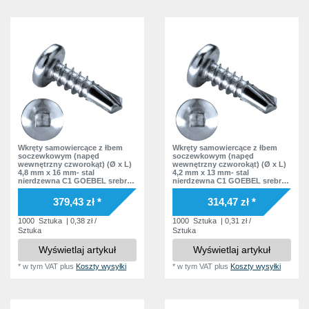
Wkręty samowiercące z łbem
Wkręty samowiercące z łbem
soczewkowym (napęd
soczewkowym (napęd
wewnętrzny czworokąt) (Ø x L)
wewnętrzny czworokąt) (Ø x L)
4,8 mm x 16 mm- stal
4,2 mm x 13 mm- stal
nierdzewna C1 GOEBEL srebrna
nierdzewna C1 GOEBEL srebrna
warstwa soczewkowy
warstwa soczewkowy
czworokąt wewnątrz Podkładka
czworokąt wewnątrz Podkładka
379,43 zł *
314,47 zł *
bez podkładki DIN7504 SQ
bez podkładki DIN7504 SQ
Norma zakładowa
Norma zakładowa
1000
Sztuka
| 0,38 zł /
1000
Sztuka
| 0,31 zł /
Sztuka
Sztuka
Wyświetlaj artykuł
Wyświetlaj artykuł
*
w tym VAT
plus
Koszty wysyłki
*
w tym VAT
plus
Koszty wysyłki