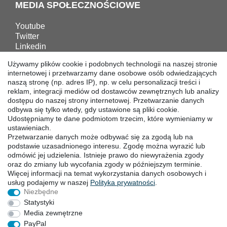
MEDIA SPOŁECZNOŚCIOWE
Youtube
Twitter
Linkedin
Facebook
Używamy plików cookie i podobnych technologii na naszej stronie
Instagram
internetowej i przetwarzamy dane osobowe osób odwiedzających
naszą stronę (np. adres IP), np. w celu personalizacji treści i
reklam, integracji mediów od dostawców zewnętrznych lub analizy
POBIERANIA
dostępu do naszej strony internetowej. Przetwarzanie danych
odbywa się tylko wtedy, gdy ustawione są pliki cookie.
Katalogi
Udostępniamy te dane podmiotom trzecim, które wymieniamy w
Technika
ustawieniach.
Przetwarzanie danych może odbywać się za zgodą lub na
Certyfikaty
podstawie uzasadnionego interesu. Zgodę można wyrazić lub
Badanie
odmówić jej udzielenia. Istnieje prawo do niewyrażenia zgody
Promocja
oraz do zmiany lub wycofania zgody w późniejszym terminie.
Więcej informacji na temat wykorzystania danych osobowych i
usług podajemy w naszej
Polityka ­prywatności
.
SIEDZIBY
Niezbędne
Statystyki
Media zewnętrzne
PayPal