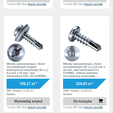
*
w tym VAT
plus
Koszty wysyłki
*
w tym VAT
plus
Koszty wysyłki
Wkręty samowiercące z łbem
Wkręty samowiercące z łbem
soczewkowym (napęd
soczewkowym (Ø x L) 4,2 mm x
wewnętrzny czworokąt) (Ø x L)
16 mm- stal nierdzewna C1
4,2 mm x 16 mm- stal
GOEBEL srebrna warstwa
nierdzewna V2A / A2 GOEBEL
soczewkowy czworokąt
srebrna warstwa soczewkowy
wewnątrz Podkładka bez
nacięcie / czworokąt wewnątrz
podkładki DIN7504 SQ Norma
709,17 zł *
319,63 zł *
Podkładka EPDM DIN7504 SQ
zakładowa
Norma zakładowa
500
Sztuka
| 1,42 zł /
1000
Sztuka
| 0,32 zł /
Sztuka
Sztuka
Wyświetlaj artykuł
Do koszyka
*
w tym VAT
plus
Koszty wysyłki
*
w tym VAT
plus
Koszty wysyłki