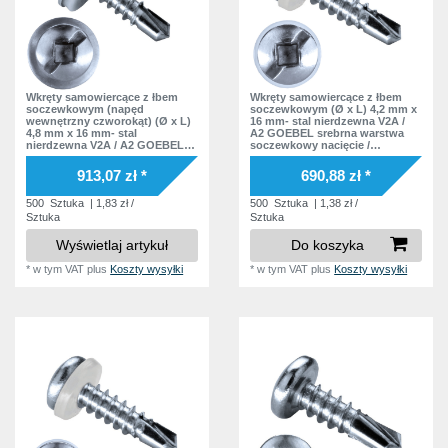
Wkręty samowiercące z łbem
Wkręty samowiercące z łbem
soczewkowym (napęd
soczewkowym (Ø x L) 4,2 mm x
wewnętrzny czworokąt) (Ø x L)
16 mm- stal nierdzewna V2A /
4,8 mm x 16 mm- stal
A2 GOEBEL srebrna warstwa
nierdzewna V2A / A2 GOEBEL
soczewkowy nacięcie /
srebrna warstwa soczewkowy
czworokąt wewnątrz Podkładka
nacięcie / czworokąt wewnątrz
polyamid DIN7504 SQ Norma
913,07 zł *
690,88 zł *
Podkładka EPDM DIN7504 SQ
zakładowa
Norma zakładowa
500
Sztuka
| 1,83 zł /
500
Sztuka
| 1,38 zł /
Sztuka
Sztuka
Wyświetlaj artykuł
Do koszyka
*
w tym VAT
plus
Koszty wysyłki
*
w tym VAT
plus
Koszty wysyłki