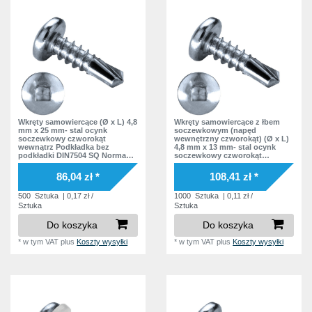
Wkręty samowiercące (Ø x L) 4,8
Wkręty samowiercące z łbem
mm x 25 mm- stal ocynk
soczewkowym (napęd
soczewkowy czworokąt
wewnętrzny czworokąt) (Ø x L)
wewnątrz Podkładka bez
4,8 mm x 13 mm- stal ocynk
podkładki DIN7504 SQ Norma
soczewkowy czworokąt
zakładowa
wewnątrz Podkładka bez
podkładki DIN7504 SQ Norma
86,04 zł *
108,41 zł *
zakładowa
500
Sztuka
| 0,17 zł /
1000
Sztuka
| 0,11 zł /
Sztuka
Sztuka
Do koszyka
Do koszyka
*
w tym VAT
plus
Koszty wysyłki
*
w tym VAT
plus
Koszty wysyłki