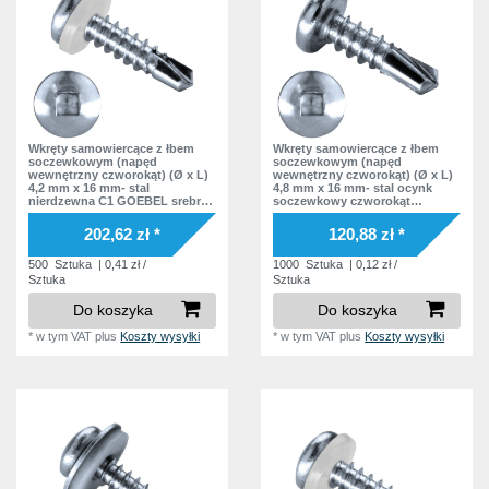
Wkręty samowiercące z łbem
Wkręty samowiercące z łbem
soczewkowym (napęd
soczewkowym (napęd
wewnętrzny czworokąt) (Ø x L)
wewnętrzny czworokąt) (Ø x L)
4,2 mm x 16 mm- stal
4,8 mm x 16 mm- stal ocynk
nierdzewna C1 GOEBEL srebrna
soczewkowy czworokąt
warstwa soczewkowy
wewnątrz Podkładka bez
czworokąt wewnątrz Podkładka
podkładki DIN7504 SQ Norma
202,62 zł *
120,88 zł *
polyamid DIN7504 SQ Norma
zakładowa
zakładowa
500
Sztuka
| 0,41 zł /
1000
Sztuka
| 0,12 zł /
Sztuka
Sztuka
Do koszyka
Do koszyka
*
w tym VAT
plus
Koszty wysyłki
*
w tym VAT
plus
Koszty wysyłki