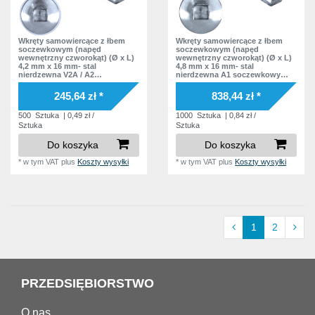
Wkręty samowiercące z łbem
Wkręty samowiercące z łbem
soczewkowym (napęd
soczewkowym (napęd
wewnętrzny czworokąt) (Ø x L)
wewnętrzny czworokąt) (Ø x L)
4,2 mm x 16 mm- stal
4,8 mm x 16 mm- stal
nierdzewna V2A / A2
nierdzewna A1 soczewkowy
soczewkowy czworokąt
czworokąt wewnątrz Podkładka
wewnątrz Podkładka polyamid
bez podkładki DIN7504 SQ
245,64 zł *
838,44 zł *
DIN7504 SQ Norma zakładowa
Norma zakładowa
500
Sztuka
| 0,49 zł /
1000
Sztuka
| 0,84 zł /
Sztuka
Sztuka
Do koszyka
Do koszyka
*
w tym VAT
plus
Koszty wysyłki
*
w tym VAT
plus
Koszty wysyłki
1
2
PRZEDSIĘBIORSTWO
O nas