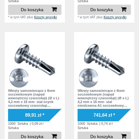
Sztuka
Sztuka
Do koszyka
Do koszyka
*
w tym VAT
plus
Koszty wysyłki
*
w tym VAT
plus
Koszty wysyłki
Wkręty samowiercące z łbem
Wkręty samowiercące z łbem
soczewkowym (napęd
soczewkowym (napęd
wewnętrzny czworokąt) (Ø x L)
wewnętrzny czworokąt) (Ø x L)
4,2 mm x 16 mm- stal ocynk
4,2 mm x 16 mm- stal
soczewkowy czworokąt
nierdzewna A1 soczewkowy
wewnątrz Podkładka bez
czworokąt wewnątrz Podkładka
podkładki DIN7504 SQ Norma
bez podkładki DIN7504 SQ
89,91 zł *
741,64 zł *
zakładowa
Norma zakładowa
1000
Sztuka
| 0,09 zł /
1000
Sztuka
| 0,74 zł /
Sztuka
Sztuka
Do koszyka
Do koszyka