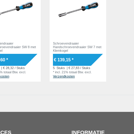
endraaier
Schroevendraaier
roevendraaier SW 8 met
Handschroevendraaier SW 7 met
el
Klemkogel
,60 *
€ 139,15 *
| € 28,32 / Stuks
5
Stuks
| € 27,83 / Stuks
1% totaal Btw.
excl.
*
incl. 21% totaal Btw.
excl.
kosten
Verzendkosten
ICES
INFORMATIE