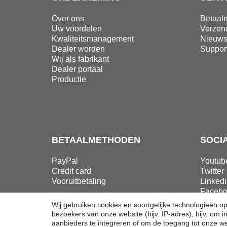
Over ons
Betaal
Uw voordelen
Verzen
Kwaliteitsmanagement
Nieuws
Dealer worden
Suppor
Wij als fabrikant
Dealer portaal
Productie
BETAALMETHODEN
SOCI
PayPal
Youtub
Credit card
Twitter
Vooruitbetaling
Linkedi
Facebo
Instag
Wij gebruiken cookies en soortgelijke technologieën 
bezoekers van onze website (bijv. IP-adres), bijv. om
aanbieders te integreren of om de toegang tot onze we