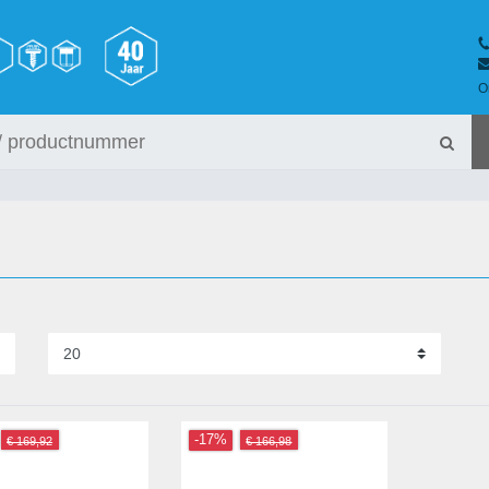
O
-17%
€ 169,92
€ 166,98