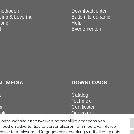
methoden
Downloadcenter
ding & Levering
Batterij terugname
brief
Help
t
Evenementen
AL MEDIA
DOWNLOADS
e
Catalogi
Techniek
n
Certificaten
ok
Onderzoek
ram
Promotie
op onze website en verwerken persoonlijke gegevens van
 inhoud en advertenties te personaliseren, om media van derde
bsite te analyseren. De gegevensverwerking vindt alleen plaats