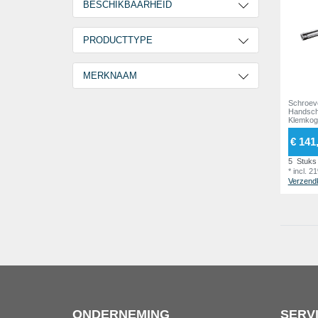
BESCHIKBAARHEID
2 Werkdagen
2
PRODUCTTYPE
Schroevendraaier
2
MERKNAAM
Schroev
GOEBEL
2
Handsch
Klemkog
€ 141
5
Stuks
*
incl. 2
Verzend
ONDERNEMING
SERV