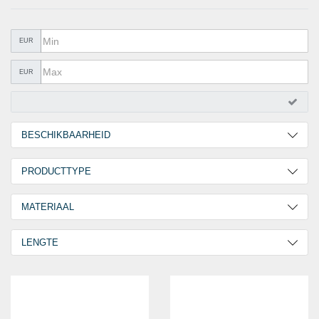
METAALWAREN
LIJMEN EN AFDICHTEN
EUR
BESCHERMING
EUR
AANBIEDINGEN
%SALE%
BESCHIKBAARHEID
CATALOGI
2 Werkdagen
2
PRODUCTTYPE
30 Werkdagen
1
Handvatten
3
MATERIAAL
Aluminium
2
LENGTE
RVS V2A / A2 [ AISI 304/02 ]
1
155,0 mm
1
160,0 mm
1
175,0 mm
1