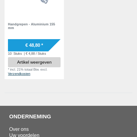
Handgrepen - Aluminium 155
mm
€ 48,80 *
10
Stuks
| € 4,88 / Stuks
Artikel weergeven
*
incl. 21% totaal Btw.
excl.
Verzendkosten
ONDERNEMING
Over ons
Uw voordelen