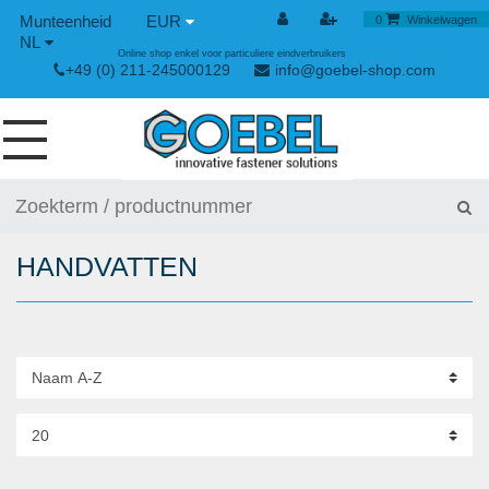
EUR
0
Winkelwagen
NL
Online shop enkel voor particuliere eindverbruikers
+49 (0) 211-245000129
info@goebel-shop.com
SCHROEVEN
NAGELS
HANDVATTEN
SPECIALE BLINDKLINKNAGELS
KLINKMOEREN
GEREEDSCHAPPEN
SPAN- EN SNELSLUITINGEN
HANDGEREEDSCHAP