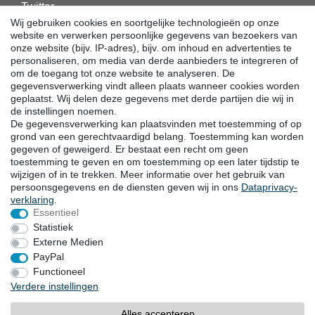
Twitter
Linkedin
Wij gebruiken cookies en soortgelijke technologieën op onze
Facebook
website en verwerken persoonlijke gegevens van bezoekers van
onze website (bijv. IP-adres), bijv. om inhoud en advertenties te
Instagram
personaliseren, om media van derde aanbieders te integreren of
om de toegang tot onze website te analyseren. De
gegevensverwerking vindt alleen plaats wanneer cookies worden
DOWNLOADS
geplaatst. Wij delen deze gegevens met derde partijen die wij in
de instellingen noemen.
Catalogi
De gegevensverwerking kan plaatsvinden met toestemming of op
Techniek
grond van een gerechtvaardigd belang. Toestemming kan worden
Certificaten
gegeven of geweigerd. Er bestaat een recht om geen
Onderzoek
toestemming te geven en om toestemming op een later tijdstip te
wijzigen of in te trekken. Meer informatie over het gebruik van
Promotie
persoonsgegevens en de diensten geven wij in ons
Data­privacy­
verklaring
.
Essentieel
LOCATIES
Statistiek
Externe Medien
PayPal
Herroepingsrecht
Herroepingsformulier
Functioneel
Verdere instellingen
Impressum
Dataprivacyverklaring
Alles accepteren