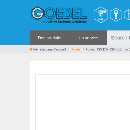
Des produits
Un service
VIS
RABAIS
Aller à la page d’accueil
Forets
Forets HSS DIN 338 - 3,1 mm 3
RIVETS
%SOLDES%
RIVETS SPÉCIAUX
CATALOGUES
ECROUS À SERTIR
OUTILLAGE POUR RIVETS
GRENOUILLÈRES ET
GRENOUILLÈRES RAPIDES
OUTILLAGE MANUEL
QUINCAILLERIE
COLLER ET ISOLER