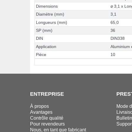
D
i
m
e
n
s
i
o
n
s
⌀
3
,
1
x
L
o
n
D
i
a
m
è
t
r
e
(
m
m
)
3
,
1
L
o
n
g
u
e
u
r
s
(
m
m
)
6
5
,
0
S
P
(
m
m
)
3
6
D
I
N
D
I
N
3
3
8
A
p
p
l
i
c
a
t
i
o
n
A
l
u
m
i
n
i
u
m
P
i
è
c
e
1
0
ENTREPRISE
PRES
À propos
Mode d
Avantages
Livrais
Contrôle qualité
Bulleti
Pour revendeurs
Suppor
Nous, en tant que fabricant