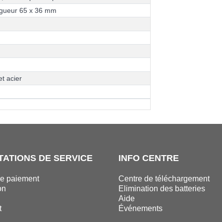
g
u
e
u
r
6
5
x
3
6
m
m
e
t
a
c
i
e
r
TATIONS DE SERVICE
INFO CENTRE
e paiement
Centre de téléchargement
on
Elimination des batteries
n
Aide
t
Événements