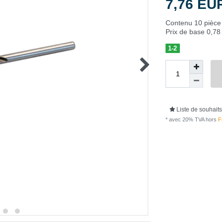
7,76 E
Contenu
10
pièce
Prix de base
0,78 
1-2
Liste de souhaits
* avec 20% TVA hors
Fr