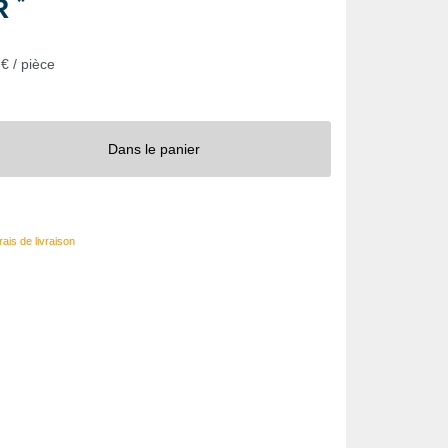
*
UR
€ / pièce
Dans le panier
ais de livraison