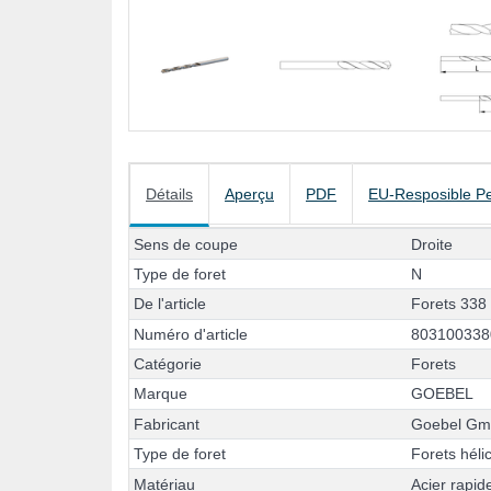
Détails
Aperçu
PDF
EU-Resposible P
S
e
n
s
d
e
c
o
u
p
e
D
r
o
i
t
e
T
y
p
e
d
e
f
o
r
e
t
N
D
e
l
'
a
r
t
i
c
l
e
F
o
r
e
t
s
3
3
8
N
u
m
é
r
o
d
'
a
r
t
i
c
l
e
8
0
3
1
0
0
3
3
8
C
a
t
é
g
o
r
i
e
F
o
r
e
t
s
M
a
r
q
u
e
G
O
E
B
E
L
F
a
b
r
i
c
a
n
t
G
o
e
b
e
l
G
T
y
p
e
d
e
f
o
r
e
t
F
o
r
e
t
s
h
é
l
i
M
a
t
é
r
i
a
u
A
c
i
e
r
r
a
p
i
d