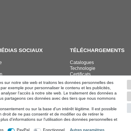
MÉDIAS SOCIAUX
TÉLÉCHARGEMENTS
e
Catalogues
Technologie
n
Certificats
ok
Études
es sur notre site web et traitons les données personnelles des
ram
Promotion
, par exemple pour personnaliser le contenu et les publicités,
 analyser l'accès à notre site web. Le traitement des données a
 Nous partageons ces données avec des tiers que nous nommons
nsentement ou sur la base d'un intérêt légitime. Il est possible
tractation
Mentions légales
Déclaration de confidentialit
droit de ne pas consentir et de modifier ou de retirer le
lus d'informations sur l'utilisation des données personnelles et
© Copyright 2026 | Tous droits réservés.
es
PayPal
Fonctionnel
Autres paramètres