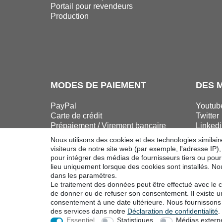
Portail pour revendeurs
Production
MODES DE PAIEMENT
DES 
PayPal
Youtub
Carte de crédit
Twitter
Prépaiement / Virement bancaire
Linkedi
Facebo
Nous utilisons des cookies et des technologies similair
Instag
visiteurs de notre site web (par exemple, l'adresse IP)
pour intégrer des médias de fournisseurs tiers ou pour
lieu uniquement lorsque des cookies sont installés.
dans les paramètres.
Le traitement des données peut être effectué avec le co
Droit de rétractation
Formulaire de ré
de donner ou de refuser son consentement. Il existe un 
consentement à une date ultérieure. Nous fournissons p
des services dans notre
Déclaration de confidentialité
.
Essentiel
Statistiques
Médias extern