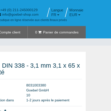
+49 (0) 211-245000129
Langue
info@goebel-shop.com
FR
EUR
outique en ligne réservée aux clients finaux privés
Compte client
0
Panier de commandes
 DIN 338 - 3,1 mm 3,1 x 65 x
té
8
0
3
1
0
0
3
3
8
0
G
o
e
b
e
l
G
m
b
H
1
0
tion dans
1-2 jours après le paiement