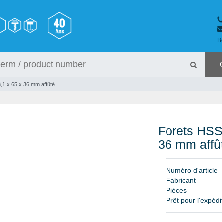
B
,1 x 65 x 36 mm affûté
Forets HSS
36 mm affû
N
u
m
é
r
o
d
'
a
r
t
i
c
l
e
F
a
b
r
i
c
a
n
t
P
i
è
c
e
s
Prêt pour l'expédi