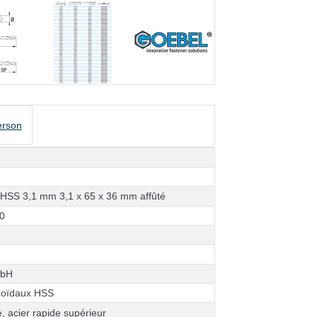
erson
H
S
S
3
,
1
m
m
3
,
1
x
6
5
x
3
6
m
m
a
f
f
û
t
é
0
m
b
H
c
o
ï
d
a
u
x
H
S
S
e
,
a
c
i
e
r
r
a
p
i
d
e
s
u
p
é
r
i
e
u
r