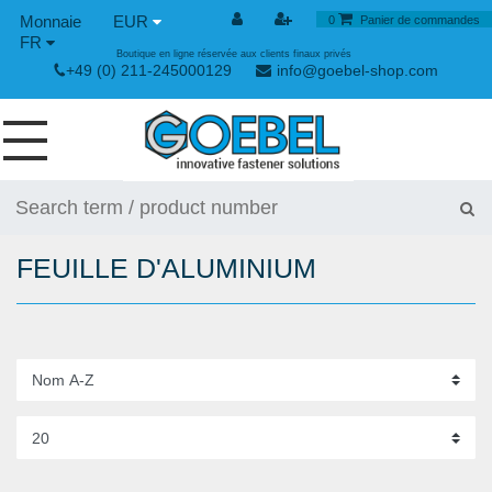
EUR
0
Panier de commandes
FR
Boutique en ligne réservée aux clients finaux privés
+49 (0) 211-245000129
info@goebel-shop.com
VIS
RIVETS
FEUILLE D'ALUMINIUM
RIVETS SPÉCIAUX
ECROUS À SERTIR
OUTILLAGE POUR RIVETS
GRENOUILLÈRES ET GRENOUILLÈRES RAPIDES
OUTILLAGE MANUEL