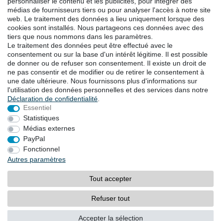
personnaliser le contenu et les publicités, pour intégrer des
médias de fournisseurs tiers ou pour analyser l'accès à notre site
web. Le traitement des données a lieu uniquement lorsque des
TÉLÉCHARGEMENTS
cookies sont installés. Nous partageons ces données avec des
tiers que nous nommons dans les paramètres.
Catalogues
Le traitement des données peut être effectué avec le
Technologie
consentement ou sur la base d'un intérêt légitime. Il est possible
Certificats
de donner ou de refuser son consentement. Il existe un droit de
Études
ne pas consentir et de modifier ou de retirer le consentement à
une date ultérieure. Nous fournissons plus d'informations sur
Promotion
l'utilisation des données personnelles et des services dans notre
Déclaration de confidentialité
.
Essentiel
LOCALITES
Statistiques
Médias externes
PayPal
Droit de rétractation
Formulaire de rétractation
Fonctionnel
Autres paramètres
Mentions légales
Déclaration de confidentialité
Tout accepter
Conditions générales
Contact
Refuser tout
© Copyright 2026 | Tous droits réservés.
Accepter la sélection