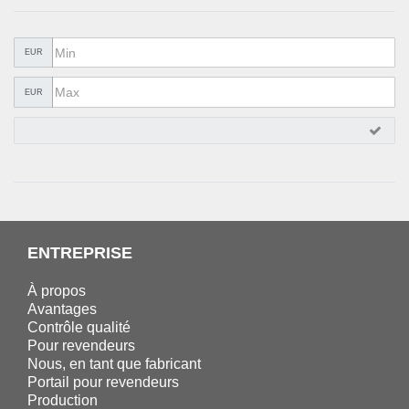
QUINCAILLERIE
COLLER ET ISOLER
EUR
EPI ÉQUIPEMENT
EUR
RABAIS
%SOLDES%
CATALOGUES
ENTREPRISE
À propos
Avantages
Contrôle qualité
Pour revendeurs
Nous, en tant que fabricant
Portail pour revendeurs
Production