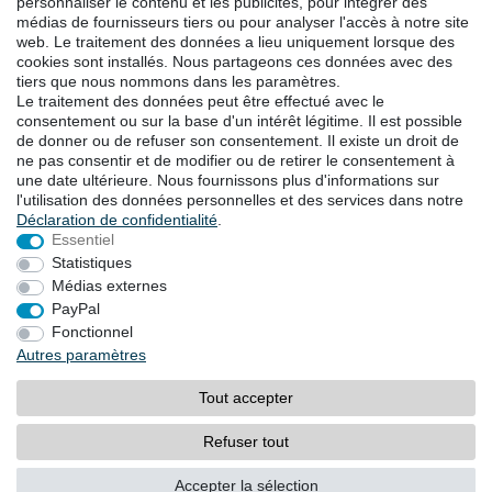
personnaliser le contenu et les publicités, pour intégrer des
médias de fournisseurs tiers ou pour analyser l'accès à notre site
web. Le traitement des données a lieu uniquement lorsque des
TÉLÉCHARGEMENTS
cookies sont installés. Nous partageons ces données avec des
tiers que nous nommons dans les paramètres.
Catalogues
Le traitement des données peut être effectué avec le
Technologie
consentement ou sur la base d'un intérêt légitime. Il est possible
Certificats
de donner ou de refuser son consentement. Il existe un droit de
Études
ne pas consentir et de modifier ou de retirer le consentement à
une date ultérieure. Nous fournissons plus d'informations sur
Promotion
l'utilisation des données personnelles et des services dans notre
Déclaration de confidentialité
.
Essentiel
LOCALITES
Statistiques
Médias externes
PayPal
Droit de rétractation
Formulaire de rétractation
Fonctionnel
Autres paramètres
Mentions légales
Déclaration de confidentialité
Tout accepter
Conditions générales
Contact
Refuser tout
© Copyright 2026 | Tous droits réservés.
Accepter la sélection