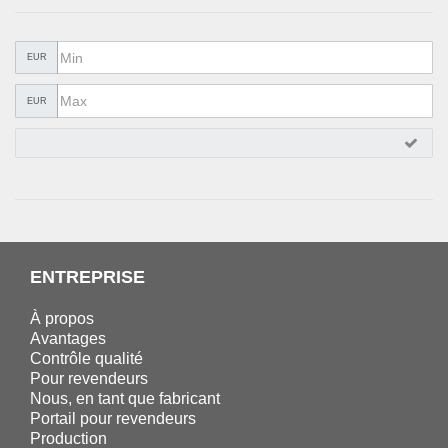
QUINCAILLERIE
COLLER ET ISOLER
EUR
EPI ÉQUIPEMENT
EUR
RABAIS
%SOLDES%
CATALOGUES
ENTREPRISE
À propos
Avantages
Contrôle qualité
Pour revendeurs
Nous, en tant que fabricant
Portail pour revendeurs
Production