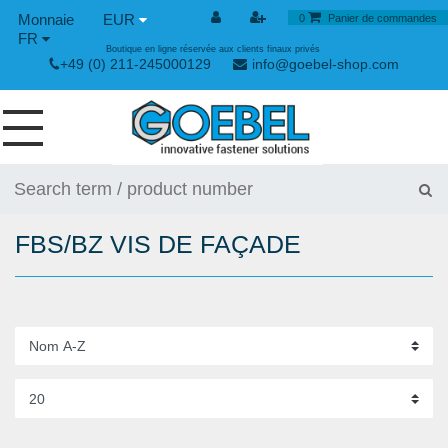
EUR
0
Panier de commandes
FR
Boutique en ligne réservée aux clients finaux privés
+49 (0) 211-245000129
info@goebel-shop.com
VIS
RIVETS
FBS/BZ VIS DE FAÇADE
RIVETS SPÉCIAUX
ECROUS À SERTIR
OUTILLAGE POUR RIVETS
GRENOUILLÈRES ET GRENOUILLÈRES RAPIDES
OUTILLAGE MANUEL