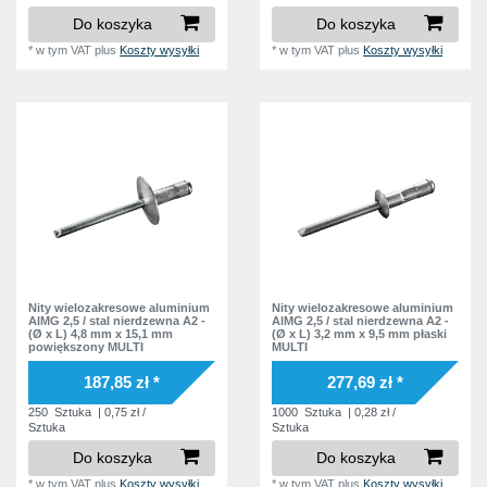
Do koszyka
Do koszyka
*
w tym VAT
plus
Koszty wysyłki
*
w tym VAT
plus
Koszty wysyłki
Nity wielozakresowe aluminium
Nity wielozakresowe aluminium
AlMG 2,5 / stal nierdzewna A2 -
AlMG 2,5 / stal nierdzewna A2 -
(Ø x L) 4,8 mm x 15,1 mm
(Ø x L) 3,2 mm x 9,5 mm płaski
powiększony MULTI
MULTI
187,85 zł *
277,69 zł *
250
Sztuka
| 0,75 zł /
1000
Sztuka
| 0,28 zł /
Sztuka
Sztuka
Do koszyka
Do koszyka
*
w tym VAT
plus
Koszty wysyłki
*
w tym VAT
plus
Koszty wysyłki