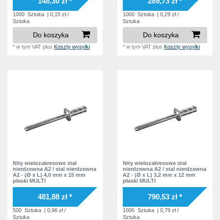
148,30 zł *
289,73 zł *
16,0 mm
3
9,0 mm
1000
Sztuka
| 0,15 zł /
1000
Sztuka
| 0,29 zł /
1
Sztuka
Sztuka
16,5 mm
2
10,0 mm
3
Do koszyka
Do koszyka
19,8 mm
1
11,0 mm
1
*
w tym VAT
plus
Koszty wysyłki
*
w tym VAT
plus
Koszty wysyłki
20,0 mm
1
11,5 mm
1
21,0 mm
2
12,5 mm
1
23,0 mm
1
12,7 mm
3
25,0 mm
1
15,0 mm
1
20,0 mm
1
Nity wielozakresowe stal
Nity wielozakresowe stal
nierdzewna A2 / stal nierdzewna
nierdzewna A2 / stal nierdzewna
A2 - (Ø x L) 4,0 mm x 15 mm
A2 - (Ø x L) 3,2 mm x 12 mm
płaski MULTI
płaski MULTI
481,88 zł *
790,53 zł *
500
Sztuka
| 0,96 zł /
1000
Sztuka
| 0,79 zł /
Sztuka
Sztuka