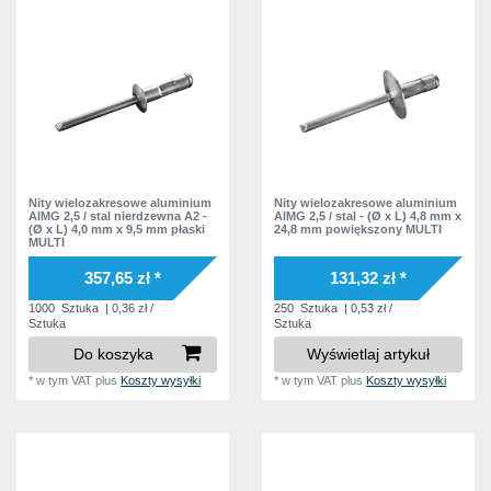
Nity wielozakresowe aluminium
Nity wielozakresowe aluminium
AlMG 2,5 / stal nierdzewna A2 -
AlMG 2,5 / stal - (Ø x L) 4,8 mm x
(Ø x L) 4,0 mm x 9,5 mm płaski
24,8 mm powiększony MULTI
MULTI
357,65 zł *
131,32 zł *
1000
Sztuka
| 0,36 zł /
250
Sztuka
| 0,53 zł /
Sztuka
Sztuka
Do koszyka
Wyświetlaj artykuł
*
w tym VAT
plus
Koszty wysyłki
*
w tym VAT
plus
Koszty wysyłki