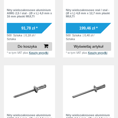
Nity wielozakresowe aluminium
Nity wielozakresowe stal / stal -
AlMG 2,5 / stal - (Ø x L) 4,0 mm x
(Ø x L) 4,8 mm x 12,7 mm płaski
16 mm płaski MULTI
MULTI
91,78 zł *
199,46 zł *
500
Sztuka
| 0,18 zł /
500
Sztuka
| 0,40 zł /
Sztuka
Sztuka
Do koszyka
Wyświetlaj artykuł
*
w tym VAT
plus
Koszty wysyłki
*
w tym VAT
plus
Koszty wysyłki
Nity wielozakresowe aluminium
Nity wielozakresowe aluminium