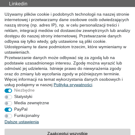
Linkedin
Facebook
Używamy plików cookie i podobnych technologii na naszej stronie
Instagram
internetowej i przetwarzamy dane osobowe osób odwiedzających
naszą stronę (np. adres IP), np. w celu personalizacji treści i
reklam, integracji mediów od dostawców zewnętrznych lub analizy
POBIERANIA
dostępu do naszej strony internetowej. Przetwarzanie danych
odbywa się tylko wtedy, gdy ustawione są pliki cookie.
Katalogi
Udostępniamy te dane podmiotom trzecim, które wymieniamy w
Technika
ustawieniach.
Przetwarzanie danych może odbywać się za zgodą lub na
Certyfikaty
podstawie uzasadnionego interesu. Zgodę można wyrazić lub
Badanie
odmówić jej udzielenia. Istnieje prawo do niewyrażenia zgody
Promocja
oraz do zmiany lub wycofania zgody w późniejszym terminie.
Więcej informacji na temat wykorzystania danych osobowych i
usług podajemy w naszej
Polityka ­prywatności
.
SIEDZIBY
Niezbędne
Statystyki
Media zewnętrzne
PayPal
Prawo do sodstąpienia
Formularz ­odstąpienia
Funkcjonalny
Stopka redakcyjna
Polityka prywatności
Dalsze ustawienia
OWH
Kontakt
Zaakceptuj wszystkie