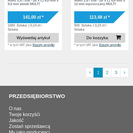
AlMG 2,5 / stal - (Ø x L) 4,0 mm x
AlMG 2,5 / stal - (Ø x L) 4,8 mm x
9,5 mm płaski MULTI
12 mm wpuszczany MULTI
141,00 zł *
113,48 zł *
1000
Sztuka
| 0,14 zł /
500
Sztuka
| 0,23 zł /
Sztuka
Sztuka
Wyświetlaj artykuł
Do koszyka
*
w tym VAT
plus
Koszty wysyłki
*
w tym VAT
plus
Koszty wysyłki
1
2
3
PRZEDSIĘBIORSTWO
O nas
Twoje korzyśći
Jakość
Zostań sprzedawcą
My jako producenci