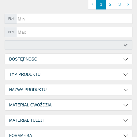
TOWARY IZOLOWANE
1
2
3
ZAKLEJOWANIA I USZCZELNIANIA
PLN
BEZPIECZEŃSTWO PRACZ
PLN
OFFERTY
%PROMOCJE%
DOSTĘPNOŚĆ
KATALOGI
2
55
TYP PRODUKTU
30
35
Nity wielozakresowe
90
NAZWA PRODUKTU
MULTI
90
MATERIAŁ GWOŹDZIA
Stal nierdzewna A2 / V2A
28
MATERIAŁ TULEJI
Stal ocynkowana
62
Aluminium AlMG 2,5
71
FORMA ŁBA