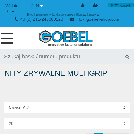
PLN
0
Koszyk
PL
Sklep internetowy tylko dla prywatnych klientów końcowych
+49 (0) 211-245000129
info@goebel-shop.com
WKRĘTY
NITY
NITY ZRYWALNE MULTIGRIP
NITY SPECJALNE
NITONAKRĘTKI
URZĄDYENIE NITUJĄCE
ZAPIĘCIE NAPINAJĄCE I SZYBKOZŁĄCZKI
URZĄDZIENIE RĘCZNE