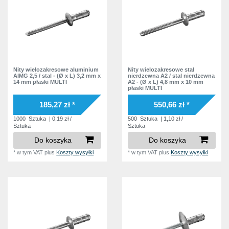
Nity wielozakresowe aluminium
Nity wielozakresowe stal
AlMG 2,5 / stal - (Ø x L) 3,2 mm x
nierdzewna A2 / stal nierdzewna
14 mm płaski MULTI
A2 - (Ø x L) 4,8 mm x 10 mm
płaski MULTI
185,27 zł *
550,66 zł *
1000
Sztuka
| 0,19 zł /
500
Sztuka
| 1,10 zł /
Sztuka
Sztuka
Do koszyka
Do koszyka
*
w tym VAT
plus
Koszty wysyłki
*
w tym VAT
plus
Koszty wysyłki