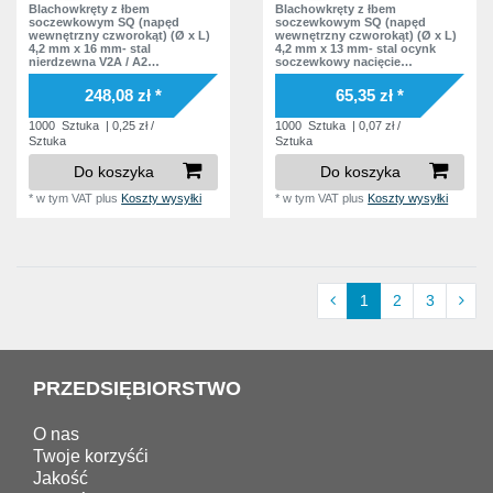
Blachowkręty z łbem
Blachowkręty z łbem
soczewkowym SQ (napęd
soczewkowym SQ (napęd
wewnętrzny czworokąt) (Ø x L)
wewnętrzny czworokąt) (Ø x L)
4,2 mm x 16 mm- stal
4,2 mm x 13 mm- stal ocynk
nierdzewna V2A / A2
soczewkowy nacięcie
soczewkowy nacięcie
Podkładka bez podkładki
Podkładka bez podkładki
248,08 zł *
65,35 zł *
1000
Sztuka
| 0,25 zł /
1000
Sztuka
| 0,07 zł /
Sztuka
Sztuka
Do koszyka
Do koszyka
*
w tym VAT
plus
Koszty wysyłki
*
w tym VAT
plus
Koszty wysyłki
1
2
3
PRZEDSIĘBIORSTWO
O nas
Twoje korzyśći
Jakość