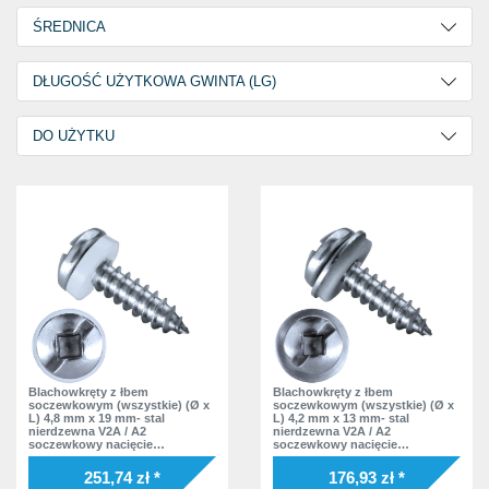
9,5 mm
9
ŚREDNICA
13,0 mm
33
3,9 mm
1
DŁUGOŚĆ UŻYTKOWA GWINTA (LG)
16,0 mm
21
4,2 mm
43
19,0 mm
16
5,2 mm
1
DO UŻYTKU
4,3 mm
2
25,0 mm
7
5,7 mm
2
4,8 mm
37
Wewnątrz
24
6,3 mm
2
4,9 mm
3
Wewnątrz i na zewnątrz
62
6,7 mm
4
8,3 mm
4
8,7 mm
4
8,8 mm
3
9,2 mm
6
Blachowkręty z łbem
Blachowkręty z łbem
9,8 mm
6
soczewkowym (wszystkie) (Ø x
soczewkowym (wszystkie) (Ø x
L) 4,8 mm x 19 mm- stal
L) 4,2 mm x 13 mm- stal
10,2 mm
7
nierdzewna V2A / A2
nierdzewna V2A / A2
soczewkowy nacięcie
soczewkowy nacięcie
Podkładka polyamid
Podkładka EPDM
11,3 mm
3
251,74 zł *
176,93 zł *