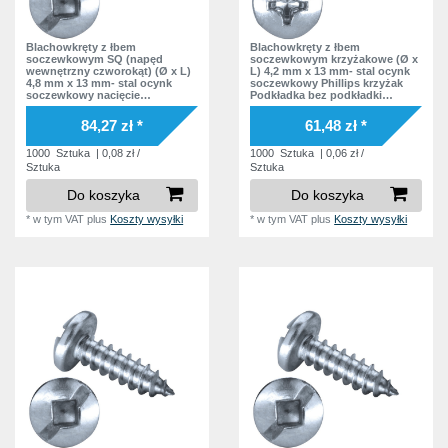
Blachowkręty z łbem
Blachowkręty z łbem
soczewkowym SQ (napęd
soczewkowym krzyżakowe (Ø x
wewnętrzny czworokąt) (Ø x L)
L) 4,2 mm x 13 mm- stal ocynk
4,8 mm x 13 mm- stal ocynk
soczewkowy Phillips krzyżak
soczewkowy nacięcie
Podkładka bez podkładki
Podkładka bez podkładki
DIN7981 ISO7049 Norma
zakładowa
84,27 zł *
61,48 zł *
1000
Sztuka
| 0,08 zł /
1000
Sztuka
| 0,06 zł /
Sztuka
Sztuka
Do koszyka
Do koszyka
*
w tym VAT
plus
Koszty wysyłki
*
w tym VAT
plus
Koszty wysyłki