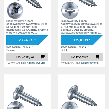
Blachowkręty z łbem
Blachowkręty z łbem
soczewkowym (wszystkie) (Ø x
soczewkowym krzyżakowe (Ø x
L) 4,8 mm x 19 mm- stal
L) 4,2 mm x 13 mm- stal stal
nierdzewna C1 GOEBEL srebrna
ocynk z GOEBEL srebrną
warstwa soczewkowy
warstwą soczewkowy Phillips
czworokąt wewnątrz Podkładka
krzyżak Podkładka bez
EPDM
podkładki DIN7981 ISO7049
236,48 zł *
135,01 zł *
Norma zakładowa
500
Sztuka
| 0,47 zł /
1000
Sztuka
| 0,14 zł /
Sztuka
Sztuka
Do koszyka
Do koszyka
*
w tym VAT
plus
Koszty wysyłki
*
w tym VAT
plus
Koszty wysyłki