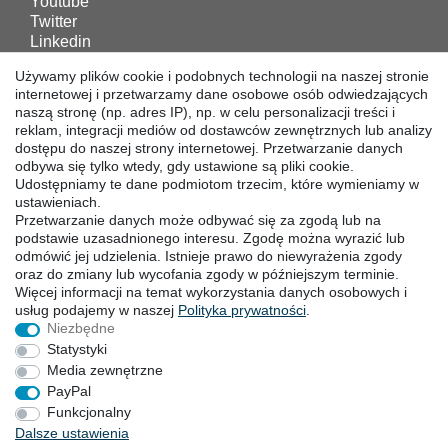
Youtube
Twitter
Linkedin
Facebook
Używamy plików cookie i podobnych technologii na naszej stronie
Instagram
internetowej i przetwarzamy dane osobowe osób odwiedzających
naszą stronę (np. adres IP), np. w celu personalizacji treści i
reklam, integracji mediów od dostawców zewnętrznych lub analizy
POBIERANIA
dostępu do naszej strony internetowej. Przetwarzanie danych
odbywa się tylko wtedy, gdy ustawione są pliki cookie.
Katalogi
Udostępniamy te dane podmiotom trzecim, które wymieniamy w
Technika
ustawieniach.
Przetwarzanie danych może odbywać się za zgodą lub na
Certyfikaty
podstawie uzasadnionego interesu. Zgodę można wyrazić lub
Badanie
odmówić jej udzielenia. Istnieje prawo do niewyrażenia zgody
Promocja
oraz do zmiany lub wycofania zgody w późniejszym terminie.
Więcej informacji na temat wykorzystania danych osobowych i
usług podajemy w naszej
Polityka ­prywatności
.
SIEDZIBY
Niezbędne
Statystyki
Media zewnętrzne
PayPal
Prawo do sodstąpienia
Formularz ­odstąpienia
Funkcjonalny
Stopka redakcyjna
Polityka prywatności
Dalsze ustawienia