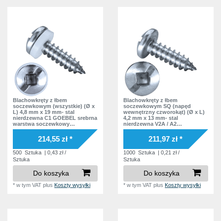
Blachowkręty z łbem
Blachowkręty z łbem
soczewkowym (wszystkie) (Ø x
soczewkowym SQ (napęd
L) 4,8 mm x 19 mm- stal
wewnętrzny czworokąt) (Ø x L)
nierdzewna C1 GOEBEL srebrna
4,2 mm x 13 mm- stal
warstwa soczewkowy
nierdzewna V2A / A2
czworokąt wewnątrz Podkładka
soczewkowy nacięcie
polyamid
Podkładka bez podkładki
214,55 zł *
211,97 zł *
500
Sztuka
| 0,43 zł /
1000
Sztuka
| 0,21 zł /
Sztuka
Sztuka
Do koszyka
Do koszyka
*
w tym VAT
plus
Koszty wysyłki
*
w tym VAT
plus
Koszty wysyłki