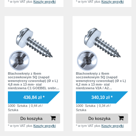
*
w tym VAT
plus
Koszty wysyłki
*
w tym VAT
plus
Koszty wysyłki
Blachowkręty z łbem
Blachowkręty z łbem
soczewkowym SQ (napęd
soczewkowym SQ (napęd
wewnętrzny czworokąt) (Ø x L)
wewnętrzny czworokąt) (Ø x L)
4,8 mm x 13 mm- stal
4,2 mm x 13 mm- stal
nierdzewna C1 GOEBEL srebrna
nierdzewna V2A / A2
warstwa soczewkowy
soczewkowy nacięcie
czworokąt wewnątrz Podkładka
Podkładka polyamid
436,84 zł *
340,10 zł *
polyamid
1000
Sztuka
| 0,44 zł /
1000
Sztuka
| 0,34 zł /
Sztuka
Sztuka
Do koszyka
Do koszyka
*
w tym VAT
plus
Koszty wysyłki
*
w tym VAT
plus
Koszty wysyłki