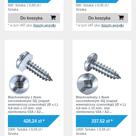
11,7 mm
3
500
Sztuka
| 0,50 zł /
500
Sztuka
| 0,35 zł /
Sztuka
Sztuka
11,8 mm
3
Do koszyka
Do koszyka
12,2 mm
7
*
w tym VAT
plus
Koszty wysyłki
*
w tym VAT
plus
Koszty wysyłki
13,2 mm
4
14,3 mm
3
14,7 mm
1
14,8 mm
3
15,2 mm
1
15,8 mm
5
16,2 mm
3
20,3 mm
1
Blachowkręty z łbem
Blachowkręty z łbem
soczewkowym SQ (napęd
soczewkowym SQ (napęd
20,7 mm
wewnętrzny czworokąt) (Ø x L)
wewnętrzny czworokąt) (Ø x L)
1
4,8 mm x 13 mm- stal
4,9 mm x 13 mm- stal
nierdzewna V2A / A2
nierdzewna V2A / A2
20,8 mm
1
soczewkowy nacięcie
soczewkowy nacięcie
Podkładka polyamid
Podkładka bez podkładki
428,24 zł *
337,52 zł *
21,2 mm
1
1000
Sztuka
| 0,43 zł /
1000
Sztuka
| 0,34 zł /
21,8 mm
1
Sztuka
Sztuka