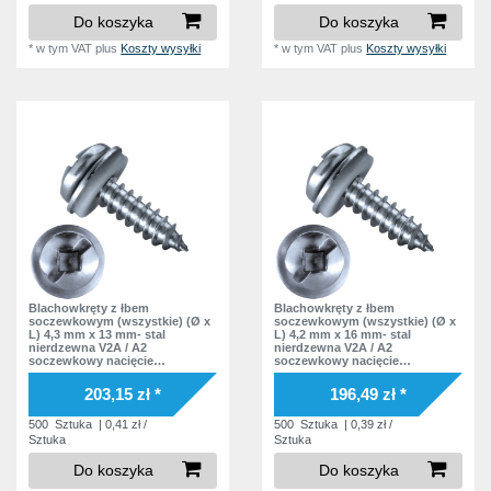
22,2 mm
Do koszyka
Do koszyka
2
*
w tym VAT
plus
Koszty wysyłki
*
w tym VAT
plus
Koszty wysyłki
Blachowkręty z łbem
Blachowkręty z łbem
soczewkowym (wszystkie) (Ø x
soczewkowym (wszystkie) (Ø x
L) 4,3 mm x 13 mm- stal
L) 4,2 mm x 16 mm- stal
nierdzewna V2A / A2
nierdzewna V2A / A2
soczewkowy nacięcie
soczewkowy nacięcie
Podkładka EPDM
Podkładka EPDM
203,15 zł *
196,49 zł *
500
Sztuka
| 0,41 zł /
500
Sztuka
| 0,39 zł /
Sztuka
Sztuka
Do koszyka
Do koszyka