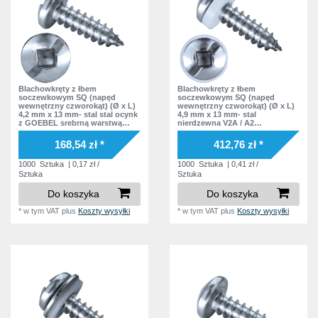
Blachowkręty z łbem
Blachowkręty z łbem
soczewkowym SQ (napęd
soczewkowym SQ (napęd
wewnętrzny czworokąt) (Ø x L)
wewnętrzny czworokąt) (Ø x L)
4,2 mm x 13 mm- stal stal ocynk
4,9 mm x 13 mm- stal
z GOEBEL srebrną warstwą
nierdzewna V2A / A2
soczewkowy nacięcie /
soczewkowy nacięcie
czworokąt wewnątrz Podkładka
Podkładka polyamid
168,54 zł *
412,76 zł *
bez podkładki
1000
Sztuka
| 0,17 zł /
1000
Sztuka
| 0,41 zł /
Sztuka
Sztuka
Do koszyka
Do koszyka
*
w tym VAT
plus
Koszty wysyłki
*
w tym VAT
plus
Koszty wysyłki