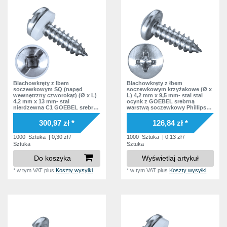
Blachowkręty z łbem
Blachowkręty z łbem
soczewkowym SQ (napęd
soczewkowym krzyżakowe (Ø x
wewnętrzny czworokąt) (Ø x L)
L) 4,2 mm x 9,5 mm- stal stal
4,2 mm x 13 mm- stal
ocynk z GOEBEL srebrną
nierdzewna C1 GOEBEL srebrna
warstwą soczewkowy Phillips
warstwa soczewkowy
krzyżak Podkładka bez
czworokąt wewnątrz Podkładka
podkładki DIN7981 ISO7049
300,97 zł *
126,84 zł *
polyamid
Norma zakładowa
1000
Sztuka
| 0,30 zł /
1000
Sztuka
| 0,13 zł /
Sztuka
Sztuka
Do koszyka
Wyświetlaj artykuł
*
w tym VAT
plus
Koszty wysyłki
*
w tym VAT
plus
Koszty wysyłki