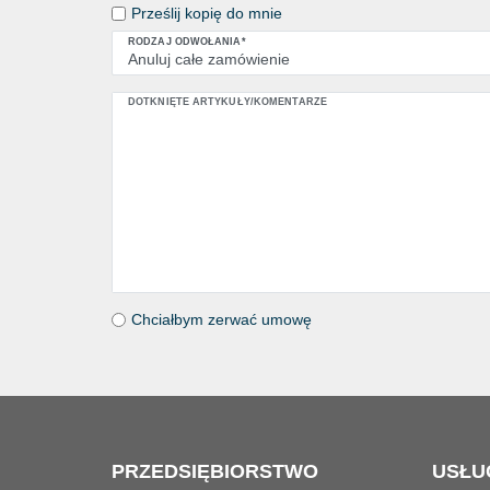
BEZPIECZEŃSTWO PRACZ
Prześlij kopię do mnie
RODZAJ ODWOŁANIA*
DOTKNIĘTE ARTYKUŁY/KOMENTARZE
Chciałbym zerwać umowę
PRZEDSIĘBIORSTWO
USŁU