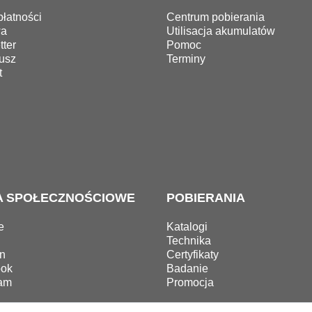
łatności
Centrum pobierania
wa
Utilisacja akumulatów
ter
Pomoc
usz
Terminy
t
A SPOŁECZNOŚCIOWE
POBIERANIA
e
Katalogi
Technika
n
Certyfikaty
ok
Badanie
ram
Promocja