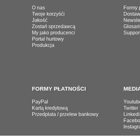
O nas
Formy p
Twoje korzyśći
Dosta
Jakość
Newslet
Zostań sprzedawcą
Glosari
My jako producenci
Suppor
Portal hurtowy
Produkcja
FORMY PŁATNOŚCI
MEDI
PayPal
Youtub
Kartą kredytową
Twitter
Przedpłata / przelew bankowy
Linkedi
Facebo
Instag