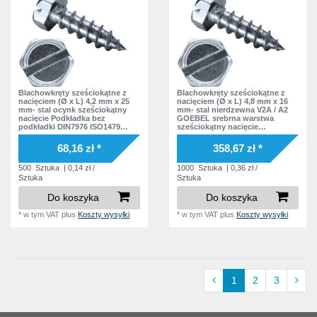
Blachowkręty sześciokątne z
Blachowkręty sześciokątne z
nacięciem (Ø x L) 4,2 mm x 25
nacięciem (Ø x L) 4,8 mm x 16
mm- stal ocynk sześciokątny
mm- stal nierdzewna V2A / A2
nacięcie Podkładka bez
GOEBEL srebrna warstwa
podkładki DIN7976 ISO1479
sześciokątny nacięcie
Norma zakładowa
Podkładka bez podkładki
DIN7976 ISO1479 Norma
68,16 zł *
358,67 zł *
zakładowa
500
Sztuka
| 0,14 zł /
1000
Sztuka
| 0,36 zł /
Sztuka
Sztuka
Do koszyka
Do koszyka
*
w tym VAT
plus
Koszty wysyłki
*
w tym VAT
plus
Koszty wysyłki
1
2
3