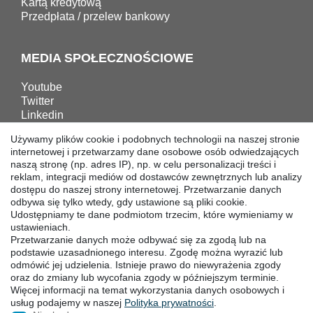
Kartą kredytową
Przedpłata / przelew bankowy
MEDIA SPOŁECZNOŚCIOWE
Youtube
Twitter
Linkedin
Facebook
Używamy plików cookie i podobnych technologii na naszej stronie
Instagram
internetowej i przetwarzamy dane osobowe osób odwiedzających
naszą stronę (np. adres IP), np. w celu personalizacji treści i
reklam, integracji mediów od dostawców zewnętrznych lub analizy
POBIERANIA
dostępu do naszej strony internetowej. Przetwarzanie danych
odbywa się tylko wtedy, gdy ustawione są pliki cookie.
Katalogi
Udostępniamy te dane podmiotom trzecim, które wymieniamy w
Technika
ustawieniach.
Przetwarzanie danych może odbywać się za zgodą lub na
Certyfikaty
podstawie uzasadnionego interesu. Zgodę można wyrazić lub
Badanie
odmówić jej udzielenia. Istnieje prawo do niewyrażenia zgody
Promocja
oraz do zmiany lub wycofania zgody w późniejszym terminie.
Więcej informacji na temat wykorzystania danych osobowych i
usług podajemy w naszej
Polityka ­prywatności
.
SIEDZIBY