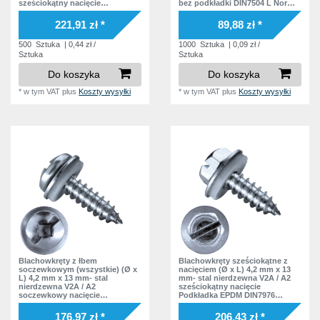
sześciokątny nacięcie
bez podkładki DIN7504 L Norma
19,0 mm
2
Podkładka EPDM DIN7976
zakładowa
ISO1479 Norma zakładowa
221,91 zł *
89,88 zł *
20,0 mm
2
500
Sztuka
| 0,44 zł /
1000
Sztuka
| 0,09 zł /
20,3 mm
4
Sztuka
Sztuka
20,7 mm
4
Do koszyka
Do koszyka
20,8 mm
*
w tym VAT
plus
Koszty wysyłki
*
w tym VAT
plus
Koszty wysyłki
4
21,2 mm
3
21,8 mm
3
22,2 mm
4
25,5 mm
2
Blachowkręty z łbem
Blachowkręty sześciokątne z
soczewkowym (wszystkie) (Ø x
nacięciem (Ø x L) 4,2 mm x 13
L) 4,2 mm x 13 mm- stal
mm- stal nierdzewna V2A / A2
nierdzewna V2A / A2
sześciokątny nacięcie
soczewkowy nacięcie
Podkładka EPDM DIN7976
Podkładka EPDM
ISO1479 Norma zakładowa
176,97 zł *
206,43 zł *