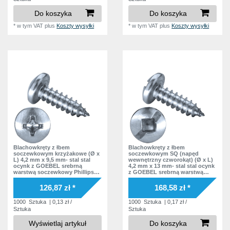
Do koszyka
Do koszyka
*
w tym VAT
plus
Koszty wysyłki
*
w tym VAT
plus
Koszty wysyłki
Blachowkręty z łbem
Blachowkręty z łbem
soczewkowym krzyżakowe (Ø x
soczewkowym SQ (napęd
L) 4,2 mm x 9,5 mm- stal stal
wewnętrzny czworokąt) (Ø x L)
ocynk z GOEBEL srebrną
4,2 mm x 13 mm- stal stal ocynk
warstwą soczewkowy Phillips
z GOEBEL srebrną warstwą
krzyżak Podkładka bez
soczewkowy nacięcie /
podkładki DIN7981 ISO7049
czworokąt wewnątrz Podkładka
126,87 zł *
168,58 zł *
Norma zakładowa
bez podkładki
1000
Sztuka
| 0,13 zł /
1000
Sztuka
| 0,17 zł /
Sztuka
Sztuka
Wyświetlaj artykuł
Do koszyka