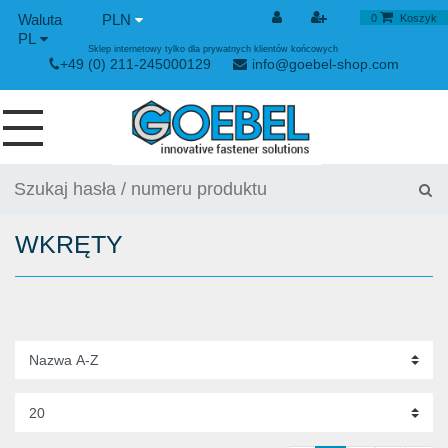
PLN
0
Koszyk
PL
Sklep internetowy tylko dla prywatnych klientów końcowych
+49 (0) 211-245000129
info@goebel-shop.com
WKRĘTY
NITY
WKRĘTY
NITY SPECJALNE
NITONAKRĘTKI
URZĄDYENIE NITUJĄCE
ZAPIĘCIE NAPINAJĄCE I SZYBKOZŁĄCZKI
URZĄDZIENIE RĘCZNE