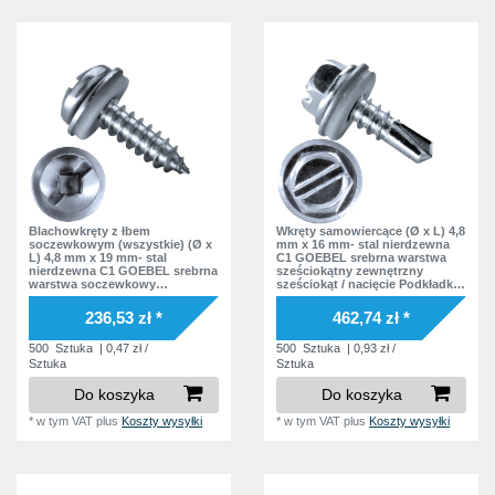
Blachowkręty z łbem
Wkręty samowiercące (Ø x L) 4,8
soczewkowym (wszystkie) (Ø x
mm x 16 mm- stal nierdzewna
L) 4,8 mm x 19 mm- stal
C1 GOEBEL srebrna warstwa
nierdzewna C1 GOEBEL srebrna
sześciokątny zewnętrzny
warstwa soczewkowy
sześciokąt / nacięcie Podkładka
czworokąt wewnątrz Podkładka
EPDM DIN7504 L Norma
EPDM
zakładowa
236,53 zł *
462,74 zł *
500
Sztuka
| 0,47 zł /
500
Sztuka
| 0,93 zł /
Sztuka
Sztuka
Do koszyka
Do koszyka
*
w tym VAT
plus
Koszty wysyłki
*
w tym VAT
plus
Koszty wysyłki