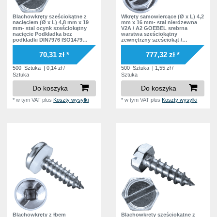
7,3 mm
7
4,5 mm
6
Blachowkręty sześciokątne z
Wkręty samowiercące (Ø x L) 4,2
7,7 mm
2
nacięciem (Ø x L) 4,8 mm x 19
mm x 16 mm- stal nierdzewna
5,25 mm
2
mm- stal ocynk sześciokątny
V2A / A2 GOEBEL srebrna
8,3 mm
nacięcie Podkładka bez
warstwa sześciokątny
7
podkładki DIN7976 ISO1479
zewnętrzny sześciokąt /
6,0 mm
3
Norma zakładowa
nacięcie Podkładka EPDM
8,7 mm
14
DIN7504 L Norma zakładowa
70,31 zł *
777,32 zł *
8,8 mm
12
500
Sztuka
| 0,14 zł /
500
Sztuka
| 1,55 zł /
Sztuka
Sztuka
9,2 mm
10
Do koszyka
Do koszyka
9,3 mm
2
*
w tym VAT
plus
Koszty wysyłki
*
w tym VAT
plus
Koszty wysyłki
9,8 mm
9
10,0 mm
2
10,2 mm
14
10,3 mm
4
11,0 mm
2
11,3 mm
6
11,6 mm
2
11,7 mm
7
Blachowkręty z łbem
Blachowkręty sześciokątne z