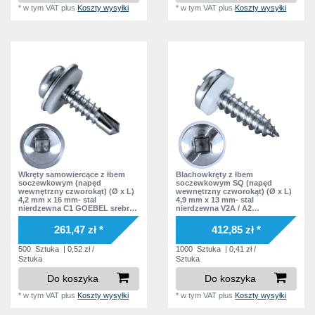
*
w tym VAT
plus
Koszty wysyłki
*
w tym VAT
plus
Koszty wysyłki
Wkręty samowiercące z łbem
Blachowkręty z łbem
soczewkowym (napęd
soczewkowym SQ (napęd
wewnętrzny czworokąt) (Ø x L)
wewnętrzny czworokąt) (Ø x L)
4,2 mm x 16 mm- stal
4,9 mm x 13 mm- stal
nierdzewna C1 GOEBEL srebrna
nierdzewna V2A / A2
warstwa soczewkowy
soczewkowy nacięcie
czworokąt wewnątrz Podkładka
Podkładka polyamid
261,47 zł *
412,85 zł *
EPDM DIN7504 SQ Norma
zakładowa
500
Sztuka
| 0,52 zł /
1000
Sztuka
| 0,41 zł /
Sztuka
Sztuka
Do koszyka
Do koszyka
*
w tym VAT
plus
Koszty wysyłki
*
w tym VAT
plus
Koszty wysyłki