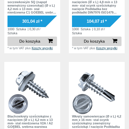
soczewkowym SQ (napęd
nacięciem (Ø x L) 4,8 mm x 13
wewnętrzny czworokąt) (Ø x L)
mm- stal ocynk sześciokątny
11,8 mm
6
4,2 mm x 13 mm- stal
nacięcie Podkładka bez
nierdzewna C1 GOEBEL srebrna
podkładki DIN7976 ISO1479
12,2 mm
16
warstwa soczewkowy
Norma zakładowa
czworokąt wewnątrz Podkładka
301,04 zł *
104,07 zł *
polyamid
13,0 mm
1
1000
Sztuka
| 0,30 zł /
1000
Sztuka
| 0,10 zł /
13,2 mm
Sztuka
Sztuka
9
Do koszyka
Do koszyka
14,0 mm
3
*
w tym VAT
plus
Koszty wysyłki
*
w tym VAT
plus
Koszty wysyłki
14,3 mm
6
14,6 mm
1
14,7 mm
6
14,8 mm
8
15,2 mm
4
15,6 mm
1
15,8 mm
9
16,2 mm
5
Blachowkręty sześciokątne z
Wkręty samowiercące (Ø x L) 4,2
nacięciem (Ø x L) 4,2 mm x 13
mm x 16 mm- stal ocynk
16,3 mm
2
mm- stal nierdzewna V2A / A2
sześciokątny zewnętrzny
GOEBEL srebrna warstwa
sześciokąt / nacięcie Podkładka