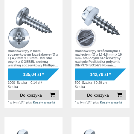
Blachowkręty z łbem
Blachowkręty sześciokątne z
soczewkowym krzyżakowe (Ø x
nacięciem (Ø x L) 4,8 mm x 19
L) 4,2 mm x 13 mm- stal stal
mm- stal ocynk sześciokątny
ocynk z GOEBEL srebrną
nacięcie Podkładka polyamid
warstwą soczewkowy Phillips
DIN7976 ISO1479 Norma
krzyżak Podkładka bez
zakładowa
podkładki DIN7981 ISO7049
135,04 zł *
142,78 zł *
Norma zakładowa
1000
Sztuka
| 0,14 zł /
500
Sztuka
| 0,29 zł /
Sztuka
Sztuka
Do koszyka
Do koszyka
*
w tym VAT
plus
Koszty wysyłki
*
w tym VAT
plus
Koszty wysyłki