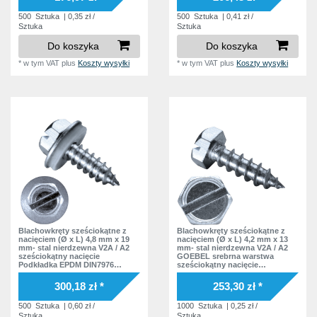
500
Sztuka
| 0,35 zł /
500
Sztuka
| 0,41 zł /
Sztuka
Sztuka
Do koszyka
Do koszyka
*
w tym VAT
plus
Koszty wysyłki
*
w tym VAT
plus
Koszty wysyłki
Blachowkręty sześciokątne z
Blachowkręty sześciokątne z
nacięciem (Ø x L) 4,8 mm x 19
nacięciem (Ø x L) 4,2 mm x 13
mm- stal nierdzewna V2A / A2
mm- stal nierdzewna V2A / A2
sześciokątny nacięcie
GOEBEL srebrna warstwa
Podkładka EPDM DIN7976
sześciokątny nacięcie
ISO1479 Norma zakładowa
Podkładka bez podkładki
DIN7976 ISO1479 Norma
300,18 zł *
253,30 zł *
zakładowa
500
Sztuka
| 0,60 zł /
1000
Sztuka
| 0,25 zł /
Sztuka
Sztuka