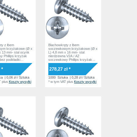
ty z łbem
Blachowkręty z łbem
ym krzyżakowe (Ø x
soczewkowym krzyżakowe (Ø x
x 13 mm- stal ocynk
L) 4,8 mm x 16 mm- stal
 Phillips krzyżak
nierdzewna V2A / A2
bez podkładki
soczewkowy Phillips krzyżak
SO7049 Norma
Podkładka bez podkładki
DIN7981 ISO7049 Norma
 *
278,27 zł *
zakładowa
ka
| 0,06 zł / Sztuka
1000
Sztuka
| 0,28 zł / Sztuka
T
plus
Koszty wysyłki
*
w tym VAT
plus
Koszty wysyłki