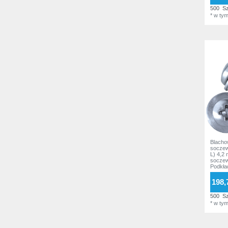
22,2 mm
1
500
Sz
*
w ty
Blacho
socze
L) 4,2
soczew
Podkł
ISO70
198,
500
Sz
*
w ty