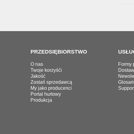
PRZEDSIĘBIORSTWO
USŁU
O nas
Formy p
Twoje korzyśći
Dosta
Jakość
Newslet
Zostań sprzedawcą
Glosari
My jako producenci
Suppor
Portal hurtowy
Produkcja