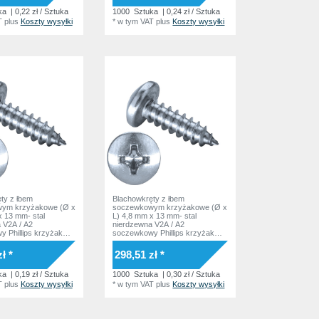
ka
| 0,22 zł / Sztuka
1000
Sztuka
| 0,24 zł / Sztuka
T
plus
Koszty wysyłki
*
w tym VAT
plus
Koszty wysyłki
ty z łbem
Blachowkręty z łbem
ym krzyżakowe (Ø x
soczewkowym krzyżakowe (Ø x
x 13 mm- stal
L) 4,8 mm x 13 mm- stal
 V2A / A2
nierdzewna V2A / A2
 Phillips krzyżak
soczewkowy Phillips krzyżak
bez podkładki
Podkładka bez podkładki
SO7049 Norma
DIN7981 ISO7049 Norma
ł *
298,51 zł *
zakładowa
ka
| 0,19 zł / Sztuka
1000
Sztuka
| 0,30 zł / Sztuka
T
plus
Koszty wysyłki
*
w tym VAT
plus
Koszty wysyłki