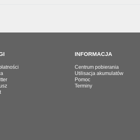
GI
INFORMACJA
łatności
Centrum pobierania
wa
Utilisacja akumulatów
ter
Pomoc
usz
Terminy
t