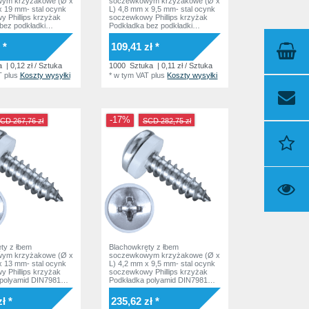
ym krzyżakowe (Ø x
soczewkowym krzyżakowe (Ø x
x 19 mm- stal ocynk
L) 4,8 mm x 9,5 mm- stal ocynk
 Phillips krzyżak
soczewkowy Phillips krzyżak
bez podkładki
Podkładka bez podkładki
SO7049 Norma
DIN7981 ISO7049 Norma
zakładowa
 *
109,41 zł *
a
| 0,12 zł / Sztuka
1000
Sztuka
| 0,11 zł / Sztuka
T
plus
Koszty wysyłki
*
w tym VAT
plus
Koszty wysyłki
-17%
CD 267,76 zł
SCD 282,75 zł
ty z łbem
Blachowkręty z łbem
ym krzyżakowe (Ø x
soczewkowym krzyżakowe (Ø x
x 13 mm- stal ocynk
L) 4,2 mm x 9,5 mm- stal ocynk
 Phillips krzyżak
soczewkowy Phillips krzyżak
polyamid DIN7981
Podkładka polyamid DIN7981
orma zakładowa
ISO7049 Norma zakładowa
ł *
235,62 zł *