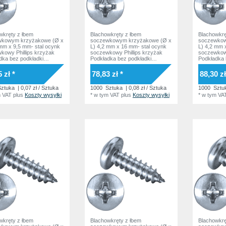
wkręty z łbem
Blachowkręty z łbem
Blachowkrę
wkowym krzyżakowe (Ø x
soczewkowym krzyżakowe (Ø x
soczewkow
 mm x 9,5 mm- stal ocynk
L) 4,2 mm x 16 mm- stal ocynk
L) 4,2 mm 
kowy Phillips krzyżak
soczewkowy Phillips krzyżak
soczewkowy
dka bez podkładki
Podkładka bez podkładki
Podkładka 
81 ISO7049 Norma
DIN7981 ISO7049 Norma
DIN7981 I
owa
zakładowa
zakładowa
 zł *
78,83 zł *
88,30 zł
ztuka
| 0,07 zł / Sztuka
1000
Sztuka
| 0,08 zł / Sztuka
1000
Sztu
m VAT
plus
Koszty wysyłki
*
w tym VAT
plus
Koszty wysyłki
*
w tym VA
wkręty z łbem
Blachowkręty z łbem
Blachowkrę