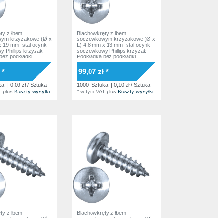
ty z łbem
Blachowkręty z łbem
ym krzyżakowe (Ø x
soczewkowym krzyżakowe (Ø x
x 19 mm- stal ocynk
L) 4,8 mm x 13 mm- stal ocynk
 Phillips krzyżak
soczewkowy Phillips krzyżak
bez podkładki
Podkładka bez podkładki
SO7049 Norma
DIN7981 ISO7049 Norma
zakładowa
 *
99,07 zł *
ka
| 0,09 zł / Sztuka
1000
Sztuka
| 0,10 zł / Sztuka
T
plus
Koszty wysyłki
*
w tym VAT
plus
Koszty wysyłki
ty z łbem
Blachowkręty z łbem