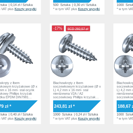
tuka
| 0,14 zł / Sztuka
500
Sztuka
| 0,30 zł / Sztuka
1000
Sztu
m VAT
plus
Koszty wysyłki
*
w tym VAT
plus
Koszty wysyłki
*
w tym VA
-17%
SCD 292,57 zł
wkręty z łbem
Blachowkręty z łbem
Blachowkrę
wkowym krzyżakowe (Ø x
soczewkowym krzyżakowe (Ø x
soczewkow
 mm x 16 mm- stal ocynk
L) 4,2 mm x 16 mm- stal
L) 4,2 mm 
kowy Phillips krzyżak
nierdzewna V2A / A2
nierdzewna
adka EPDM DIN7981
soczewkowy Phillips krzyżak
soczewkowy
49 Norma zakładowa
Podkładka bez podkładki
Podkładka 
DIN7981 ISO7049 Norma
DIN7981 I
79 zł *
243,81 zł *
188,67 z
zakładowa
zakładowa
tuka
| 0,40 zł / Sztuka
1000
Sztuka
| 0,24 zł / Sztuka
1000
Sztu
m VAT
plus
Koszty wysyłki
*
w tym VAT
plus
Koszty wysyłki
*
w tym VA