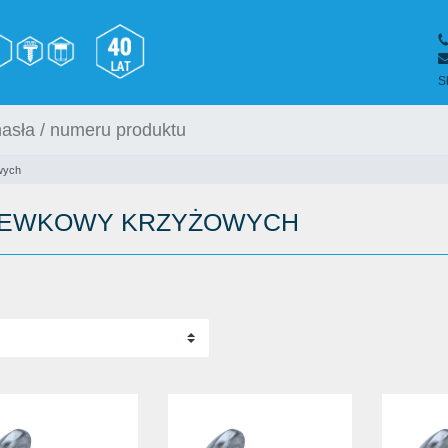
S
wych
ZEWKOWY KRZYŻOWYCH