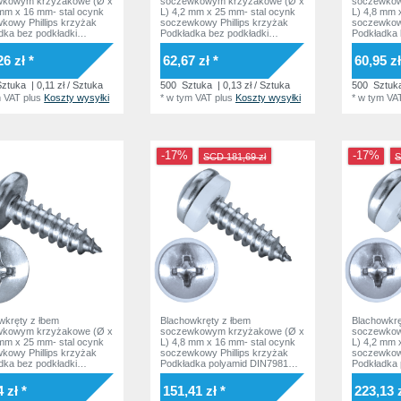
wkowym krzyżakowe (Ø x
soczewkowym krzyżakowe (Ø x
soczewkow
 mm x 16 mm- stal ocynk
L) 4,2 mm x 25 mm- stal ocynk
L) 4,8 mm 
kowy Phillips krzyżak
soczewkowy Phillips krzyżak
soczewkowy
dka bez podkładki
Podkładka bez podkładki
Podkładka 
81 ISO7049 Norma
DIN7981 ISO7049 Norma
DIN7981 I
owa
zakładowa
zakładowa
26 zł *
62,67 zł *
60,95 zł
ztuka
| 0,11 zł / Sztuka
500
Sztuka
| 0,13 zł / Sztuka
500
Sztuk
m VAT
plus
Koszty wysyłki
*
w tym VAT
plus
Koszty wysyłki
*
w tym VA
-17%
-17%
SCD 181,69 zł
S
wkręty z łbem
Blachowkręty z łbem
Blachowkrę
wkowym krzyżakowe (Ø x
soczewkowym krzyżakowe (Ø x
soczewkow
 mm x 25 mm- stal ocynk
L) 4,8 mm x 16 mm- stal ocynk
L) 4,2 mm 
kowy Phillips krzyżak
soczewkowy Phillips krzyżak
soczewkowy
dka bez podkładki
Podkładka polyamid DIN7981
Podkładka 
81 ISO7049 Norma
ISO7049 Norma zakładowa
ISO7049 N
owa
 zł *
151,41 zł *
223,13 z