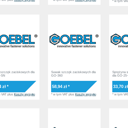
*
w tym VA
szczęk zaciskowych dla
Suwak szczęk zaciskowych dla
Sprężyna 
-SN
GO-360
dla GO-25
 zł *
58,94 zł *
33,70 zł
m VAT
plus
Koszty wysyłki
*
w tym VAT
plus
Koszty wysyłki
*
w tym VA