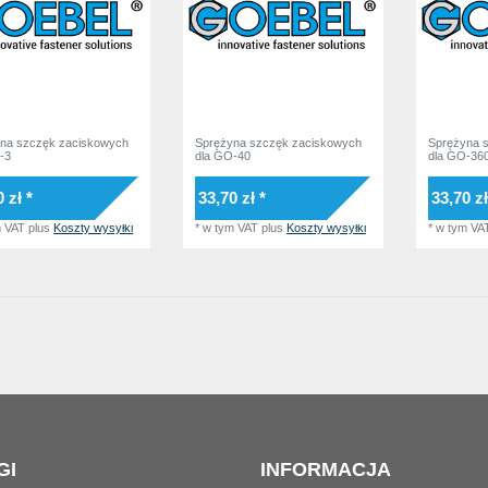
na szczęk zaciskowych
Sprężyna szczęk zaciskowych
Sprężyna 
-3
dla GO-40
dla GO-36
 zł *
33,70 zł *
33,70 zł
m VAT
plus
Koszty wysyłki
*
w tym VAT
plus
Koszty wysyłki
*
w tym VA
GI
INFORMACJA