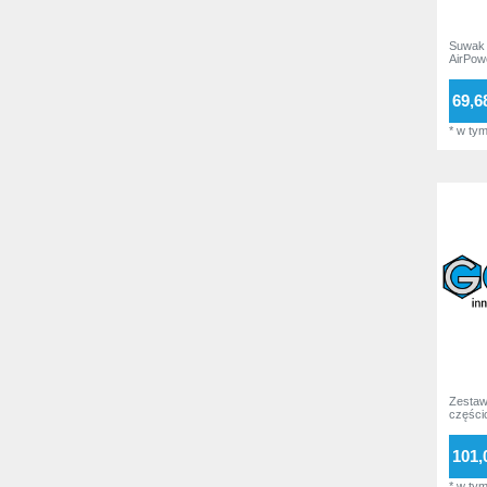
GO-55
3
Suwak 
AirPow
GO-64
1
69,68
*
w ty
Zestaw
części
101,
*
w ty