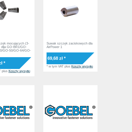
zęk mocujących (3-
Suwak szczęk zaciskowych dla
) dlja GO-BR1/GO-
AirPower 1
00/GO-50/GO-64/GO-
69,68 zł *
ł *
*
w tym VAT
plus
Koszty wysyłki
T
plus
Koszty wysyłki