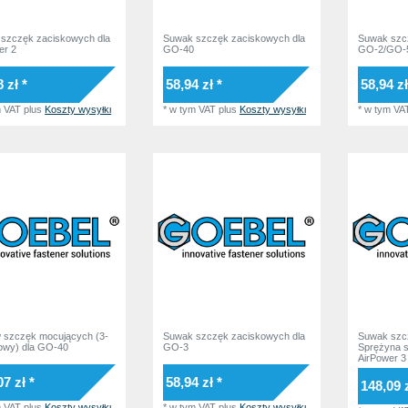
szczęk zaciskowych dla
Suwak szczęk zaciskowych dla
Suwak szc
er 2
GO-40
GO-2/GO-
 zł *
58,94 zł *
58,94 zł
m VAT
plus
Koszty wysyłki
*
w tym VAT
plus
Koszty wysyłki
*
w tym VA
 szczęk mocujących (3-
Suwak szczęk zaciskowych dla
Suwak szcz
owy) dla GO-40
GO-3
Sprężyna 
AirPower 3
07 zł *
58,94 zł *
148,09 z
m VAT
plus
Koszty wysyłki
*
w tym VAT
plus
Koszty wysyłki