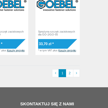
szczęk zaciskowych
Sprężyna szczęk zaciskowych
0
dla GO-2/GO-55
 *
33,70 zł *
T
plus
Koszty wysyłki
*
w tym VAT
plus
Koszty wysyłki
1
2
SKONTAKTUJ SIĘ Z NAMI