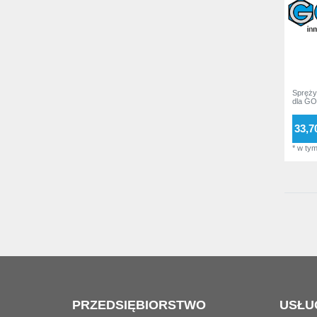
Spręży
dla GO
33,70
*
w ty
PRZEDSIĘBIORSTWO
USŁU