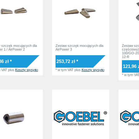
 szczęk mocujących dla
Zestaw szczęk mocujących dla
Zestaw szc
er 1 / AirPower 2
AirPower 3
częściowy
100/GO-2
12-R
86 zł *
253,72 zł *
121,96 z
m VAT
plus
Koszty wysyłki
*
w tym VAT
plus
Koszty wysyłki
*
w tym VA