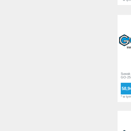
Suwak 
GO-25
58,94
*
w ty