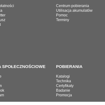
łatności
Centrum pobierania
wa
Utilisacja akumulatów
ter
Pomoc
usz
Terminy
t
A SPOŁECZNOŚCIOWE
POBIERANIA
e
Katalogi
Technika
n
Certyfikaty
ok
Badanie
ram
Promocja