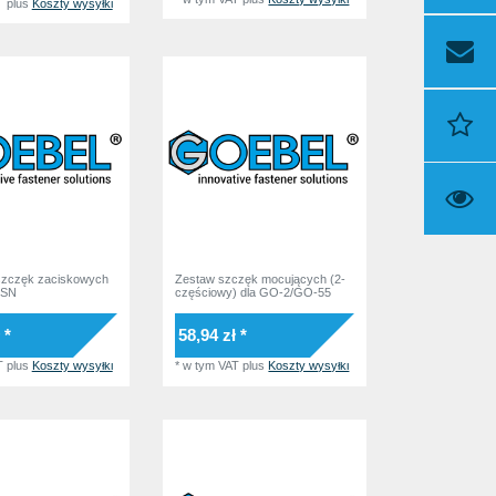
T
plus
Koszty wysyłki
szczęk zaciskowych
Zestaw szczęk mocujących (2-
-SN
częściowy) dla GO-2/GO-55
 *
58,94 zł *
T
plus
Koszty wysyłki
*
w tym VAT
plus
Koszty wysyłki