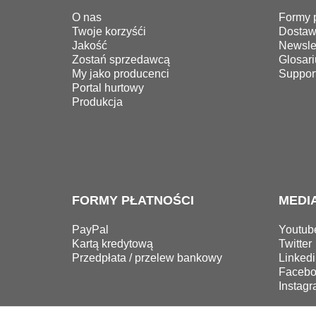
O nas
Formy p
Twoje korzyśći
Dosta
Jakość
Newslet
Zostań sprzedawcą
Glosari
My jako producenci
Suppor
Portal hurtowy
Produkcja
FORMY PŁATNOŚCI
MEDI
PayPal
Youtub
Kartą kredytową
Twitter
Przedpłata / przelew bankowy
Linkedi
Facebo
Instag