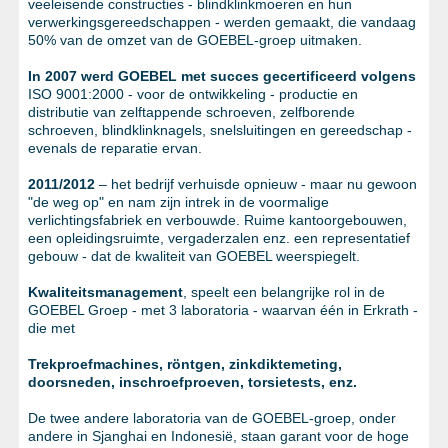
veeleisende constructies - blindklinkmoeren en hun
verwerkingsgereedschappen - werden gemaakt, die vandaag
50% van de omzet van de GOEBEL-groep uitmaken.
In 2007 werd GOEBEL met succes gecertificeerd volgens
ISO 9001:2000 - voor de ontwikkeling - productie en
distributie van zelftappende schroeven, zelfborende
schroeven, blindklinknagels, snelsluitingen en gereedschap -
evenals de reparatie ervan.
2011/2012
– het bedrijf verhuisde opnieuw - maar nu gewoon
"de weg op" en nam zijn intrek in de voormalige
verlichtingsfabriek en verbouwde. Ruime kantoorgebouwen,
een opleidingsruimte, vergaderzalen enz. een representatief
gebouw - dat de kwaliteit van GOEBEL weerspiegelt.
Kwaliteitsmanagement
, speelt een belangrijke rol in de
GOEBEL Groep - met 3 laboratoria - waarvan één in Erkrath -
die met
Trekproefmachines, röntgen, zinkdiktemeting,
doorsneden, inschroefproeven, torsietests, enz.
De twee andere laboratoria van de GOEBEL-groep, onder
andere in Sjanghai en Indonesië, staan garant voor de hoge