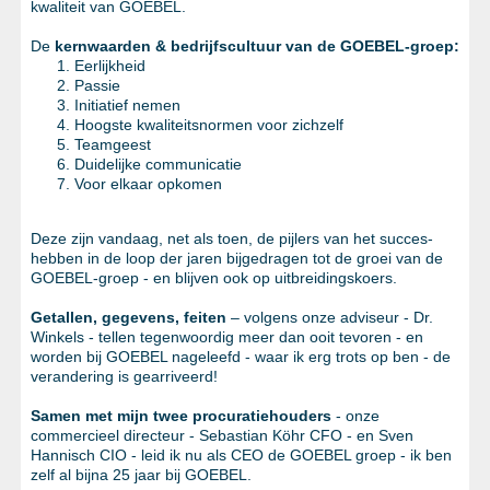
kwaliteit van GOEBEL.
De
kernwaarden & bedrijfscultuur van de GOEBEL-groep:
Eerlijkheid
Passie
Initiatief nemen
Hoogste kwaliteitsnormen voor zichzelf
Teamgeest
Duidelijke communicatie
Voor elkaar opkomen
Deze zijn vandaag, net als toen, de pijlers van het succes-
hebben in de loop der jaren bijgedragen tot de groei van de
GOEBEL-groep - en blijven ook op uitbreidingskoers.
Getallen, gegevens, feiten
– volgens onze adviseur - Dr.
Winkels - tellen tegenwoordig meer dan ooit tevoren - en
worden bij GOEBEL nageleefd - waar ik erg trots op ben - de
verandering is gearriveerd!
Samen met mijn twee procuratiehouders
- onze
commercieel directeur - Sebastian Köhr CFO - en Sven
Hannisch CIO - leid ik nu als CEO de GOEBEL groep - ik ben
zelf al bijna 25 jaar bij GOEBEL.