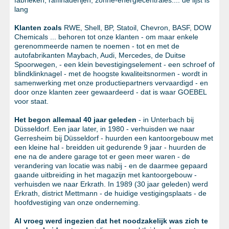
fabrieken, raffinaderijen, zonne-energiecentrales.... de lijst is
lang
Klanten zoals
RWE, Shell, BP, Statoil, Chevron, BASF, DOW
Chemicals ... behoren tot onze klanten - om maar enkele
gerenommeerde namen te noemen - tot en met de
autofabrikanten Maybach, Audi, Mercedes, de Duitse
Spoorwegen, - een klein bevestigingselement - een schroef of
blindklinknagel - met de hoogste kwaliteitsnormen - wordt in
samenwerking met onze productiepartners vervaardigd - en
door onze klanten zeer gewaardeerd - dat is waar GOEBEL
voor staat.
Het begon allemaal 40 jaar geleden
- in Unterbach bij
Düsseldorf. Een jaar later, in 1980 - verhuisden we naar
Gerresheim bij Düsseldorf - huurden een kantoorgebouw met
een kleine hal - breidden uit gedurende 9 jaar - huurden de
ene na de andere garage tot er geen meer waren - de
verandering van locatie was nabij - en de daarmee gepaard
gaande uitbreiding in het magazijn met kantoorgebouw -
verhuisden we naar Erkrath. In 1989 (30 jaar geleden) werd
Erkrath, district Mettmann - de huidige vestigingsplaats - de
hoofdvestiging van onze onderneming.
Al vroeg werd ingezien dat het noodzakelijk was zich te