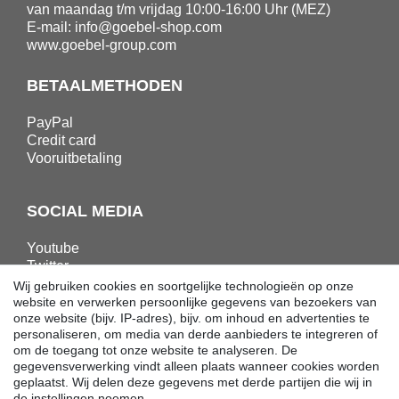
van maandag t/m vrijdag 10:00-16:00 Uhr (MEZ)
E-mail:
info@goebel-shop.com
www.goebel-group.com
BETAALMETHODEN
PayPal
Credit card
Vooruitbetaling
SOCIAL MEDIA
Youtube
Twitter
Linkedin
Wij gebruiken cookies en soortgelijke technologieën op onze
Facebook
website en verwerken persoonlijke gegevens van bezoekers van
onze website (bijv. IP-adres), bijv. om inhoud en advertenties te
Instagram
personaliseren, om media van derde aanbieders te integreren of
om de toegang tot onze website te analyseren. De
gegevensverwerking vindt alleen plaats wanneer cookies worden
DOWNLOADS
geplaatst. Wij delen deze gegevens met derde partijen die wij in
de instellingen noemen.