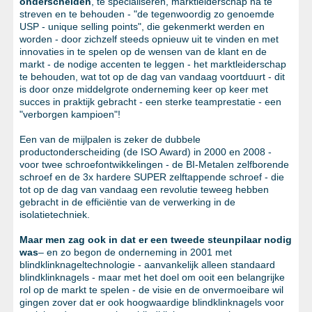
onderscheiden
, te specialiseren, marktleiderschap na te
streven en te behouden - "de tegenwoordig zo genoemde
USP - unique selling points", die gekenmerkt werden en
worden - door zichzelf steeds opnieuw uit te vinden en met
innovaties in te spelen op de wensen van de klant en de
markt - de nodige accenten te leggen - het marktleiderschap
te behouden, wat tot op de dag van vandaag voortduurt - dit
is door onze middelgrote onderneming keer op keer met
succes in praktijk gebracht - een sterke teamprestatie - een
"verborgen kampioen"!
Een van de mijlpalen is zeker de dubbele
productonderscheiding (de ISO Award) in 2000 en 2008 -
voor twee schroefontwikkelingen - de BI-Metalen zelfborende
schroef en de 3x hardere SUPER zelftappende schroef - die
tot op de dag van vandaag een revolutie teweeg hebben
gebracht in de efficiëntie van de verwerking in de
isolatietechniek.
Maar men zag ook in dat er een tweede steunpilaar nodig
was
– en zo begon de onderneming in 2001 met
blindklinknageltechnologie - aanvankelijk alleen standaard
blindklinknagels - maar met het doel om ooit een belangrijke
rol op de markt te spelen - de visie en de onvermoeibare wil
gingen zover dat er ook hoogwaardige blindklinknagels voor