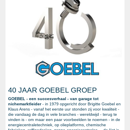
METAALWAREN
LIJMEN EN AFDICHTEN
BESCHERMING
AANBIEDINGEN
%SALE%
CATALOGI
40 JAAR GOEBEL GROEP
GOEBEL - een succesverhaal - van garage tot
nichemarktleider
- in 1979 opgericht door Brigitte Goebel en
Klaus Arens - vanaf het eerste uur stonden zij voor kwaliteit -
die vandaag de dag in vele branches - wereldwijd - terug te
vinden is - om maar een paar voorbeelden te noemen - in de
energiecentraletechniek, op olieplatforms, chemische