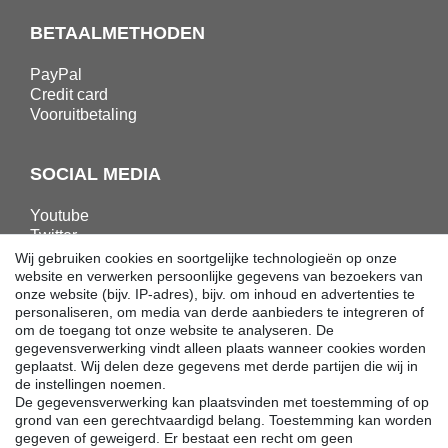
BETAALMETHODEN
PayPal
Credit card
Vooruitbetaling
SOCIAL MEDIA
Youtube
Twitter
Linkedin
Wij gebruiken cookies en soortgelijke technologieën op onze
Facebook
website en verwerken persoonlijke gegevens van bezoekers van
onze website (bijv. IP-adres), bijv. om inhoud en advertenties te
Instagram
personaliseren, om media van derde aanbieders te integreren of
om de toegang tot onze website te analyseren. De
gegevensverwerking vindt alleen plaats wanneer cookies worden
DOWNLOADS
geplaatst. Wij delen deze gegevens met derde partijen die wij in
de instellingen noemen.
Catalogi
De gegevensverwerking kan plaatsvinden met toestemming of op
Techniek
grond van een gerechtvaardigd belang. Toestemming kan worden
Certificaten
gegeven of geweigerd. Er bestaat een recht om geen