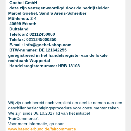
METAALWAREN
Goebel GmbH
deze zijn vertegenwoordigd door de bedrijfsleider
Marcel Goebel, Sandra Arens-Schreiber
LIJMEN EN AFDICHTEN
Mühlenstr. 2-4
40699 Erkrath
BESCHERMING
Duitsland
Telefoon: 02112450000
AANBIEDINGEN
Telefax: 0211245000250
E-mail: info@goebel-shop.com
%SALE%
BTW-nummer: DE 121642255
geregistreerd in het handelsregister van de lokale
CATALOGI
rechtbank Wuppertal
Handelsregisternummer HRB 13108
Wij zijn noch bereid noch verplicht om deel te nemen aan een
geschillenbeslechtigingsprocedure voor consumentenzaken.
We zijn sinds 06.10.2017 lid van het initiatief
'FairCommerce'.
Voor meer informatie, ga naar
www.haendlerbund.de/faircommerce