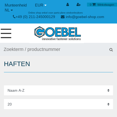
EUR
0
Winkelwagen
NL
Online shop enkel voor particuliere eindverbruikers
+49 (0) 211-245000129
info@goebel-shop.com
SCHROEVEN
NAGELS
HAFTEN
SPECIALE BLINDKLINKNAGELS
KLINKMOEREN
GEREEDSCHAPPEN
SPAN- EN SNELSLUITINGEN
HANDGEREEDSCHAP