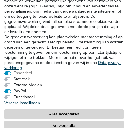
Facebook
website en verwerken persoonlijke gegevens van bezoekers van
onze website (bijv. IP-adres), bijv. om inhoud en advertenties te
Instagram
personaliseren, om media van derde aanbieders te integreren of
om de toegang tot onze website te analyseren. De
gegevensverwerking vindt alleen plaats wanneer cookies worden
DOWNLOADS
geplaatst. Wij delen deze gegevens met derde partijen die wij in
de instellingen noemen.
Catalogi
De gegevensverwerking kan plaatsvinden met toestemming of op
Techniek
grond van een gerechtvaardigd belang. Toestemming kan worden
Certificaten
gegeven of geweigerd. Er bestaat een recht om geen
Onderzoek
toestemming te geven en om toestemming op een later tijdstip te
wijzigen of in te trekken. Meer informatie over het gebruik van
Promotie
persoonsgegevens en de diensten geven wij in ons
Data­privacy­
verklaring
.
Essentieel
LOCATIES
Statistiek
Externe Medien
PayPal
Herroepingsrecht
Herroepingsformulier
Functioneel
Verdere instellingen
Impressum
Dataprivacyverklaring
Alles accepteren
Algemene voorwaarden
Contact
Verwerp alle