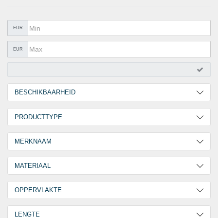
METAALWAREN
LIJMEN EN AFDICHTEN
EUR
BESCHERMING
EUR
AANBIEDINGEN
%SALE%
BESCHIKBAARHEID
CATALOGI
2 Werkdagen
7
PRODUCTTYPE
30 Werkdagen
2
Wolpennen
9
MERKNAAM
GOEBEL
9
MATERIAAL
Aluminium
3
OPPERVLAKTE
Staal
6
Aluzink
3
LENGTE