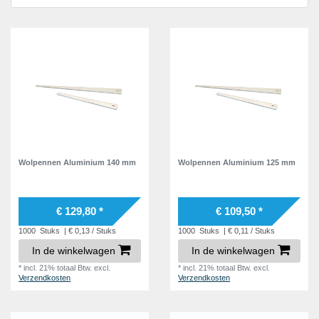
Verzinkt
3
100,0 mm
3
125,0 mm
3
140,0 mm
3
Wolpennen Aluminium 140 mm
Wolpennen Aluminium 125 mm
€ 129,80 *
€ 109,50 *
1000
Stuks
| € 0,13 / Stuks
1000
Stuks
| € 0,11 / Stuks
In de winkelwagen
In de winkelwagen
*
incl. 21% totaal Btw.
excl.
*
incl. 21% totaal Btw.
excl.
Verzendkosten
Verzendkosten