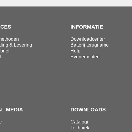
ICES
INFORMATIE
methoden
Downloadcenter
ding & Levering
Batterij terugname
brief
Help
t
Evenementen
AL MEDIA
DOWNLOADS
e
Catalogi
Techniek