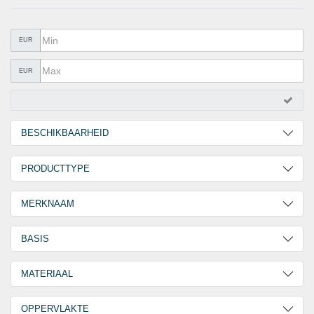
METAALWAREN
LIJMEN EN AFDICHTEN
EUR
BESCHERMING
EUR
AANBIEDINGEN
%SALE%
BESCHIKBAARHEID
CATALOGI
2 Werkdagen
5
PRODUCTTYPE
30 Werkdagen
7
Excentersluiting
12
MERKNAAM
GOEBEL
12
BASIS
Vlak
12
MATERIAAL
RVS A4 [ AISI 316 ]
6
OPPERVLAKTE