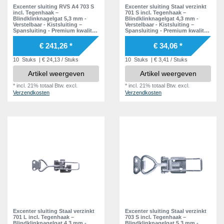
Excenter sluiting RVS A4 703 S
Excenter sluiting Staal verzinkt
incl. Tegenhaak –
701 S incl. Tegenhaak –
Blindklinknagelgat 5,3 mm -
Blindklinknagelgat 4,3 mm -
Verstelbaar - Kistsluiting –
Verstelbaar - Kistsluiting –
Spansluiting - Premium kwaliteit
Spansluiting - Premium kwaliteit
- Inclusief Tegenstuk
- Inclusief Tegenstuk
€ 241,26 *
€ 34,06 *
10
Stuks
| € 24,13 / Stuks
10
Stuks
| € 3,41 / Stuks
Artikel weergeven
Artikel weergeven
*
incl. 21% totaal Btw.
excl.
*
incl. 21% totaal Btw.
excl.
Verzendkosten
Verzendkosten
Excenter sluiting Staal verzinkt
Excenter sluiting Staal verzinkt
701 L incl. Tegenhaak –
703 S incl. Tegenhaak –
Blindklinknagelgat 4,3 mm -
Blindklinknagelgat 5,3 mm -