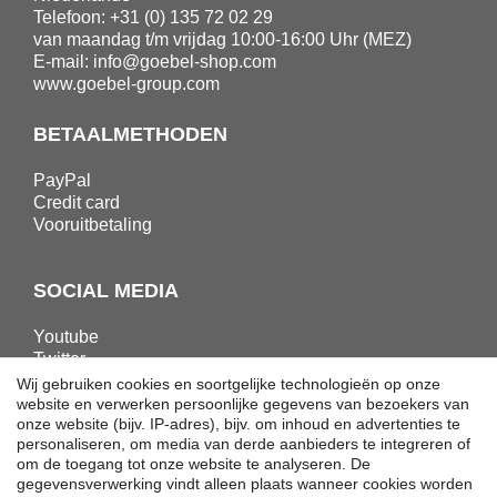
Telefoon: +31 (0) 135 72 02 29
van maandag t/m vrijdag 10:00-16:00 Uhr (MEZ)
E-mail:
info@goebel-shop.com
www.goebel-group.com
BETAALMETHODEN
PayPal
Credit card
Vooruitbetaling
SOCIAL MEDIA
Youtube
Twitter
Linkedin
Wij gebruiken cookies en soortgelijke technologieën op onze
Facebook
website en verwerken persoonlijke gegevens van bezoekers van
onze website (bijv. IP-adres), bijv. om inhoud en advertenties te
Instagram
personaliseren, om media van derde aanbieders te integreren of
om de toegang tot onze website te analyseren. De
gegevensverwerking vindt alleen plaats wanneer cookies worden
DOWNLOADS