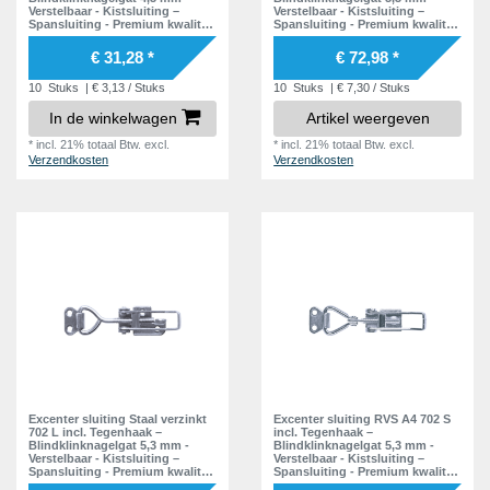
Verstelbaar - Kistsluiting –
Verstelbaar - Kistsluiting –
Spansluiting - Premium kwaliteit
Spansluiting - Premium kwaliteit
- Inclusief Tegenstuk
- Inclusief Tegenstuk
€ 31,28 *
€ 72,98 *
10
Stuks
| € 3,13 / Stuks
10
Stuks
| € 7,30 / Stuks
In de winkelwagen
Artikel weergeven
*
incl. 21% totaal Btw.
excl.
*
incl. 21% totaal Btw.
excl.
Verzendkosten
Verzendkosten
Excenter sluiting Staal verzinkt
Excenter sluiting RVS A4 702 S
702 L incl. Tegenhaak –
incl. Tegenhaak –
Blindklinknagelgat 5,3 mm -
Blindklinknagelgat 5,3 mm -
Verstelbaar - Kistsluiting –
Verstelbaar - Kistsluiting –
Spansluiting - Premium kwaliteit
Spansluiting - Premium kwaliteit
- Inclusief Tegenstuk
- Inclusief Tegenstuk