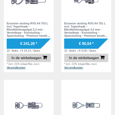
Excenter sluiting RVS A4 703 L
Excenter sluiting RVS A4 701 L
incl. Tegenhaak –
incl. Tegenhaak –
Blindklinknagelgat 5,3 mm -
Blindklinknagelgat 4,3 mm -
Verstelbaar - Kistsluiting –
Verstelbaar - Kistsluiting –
Spansluiting - Premium kwaliteit
Spansluiting - Premium kwaliteit
- Inclusief Tegenstuk
- Inclusief Tegenstuk
€ 241,26 *
€ 90,04 *
10
Stuks
| € 24,13 / Stuks
10
Stuks
| € 9,00 / Stuks
In de winkelwagen
In de winkelwagen
*
incl. 21% totaal Btw.
excl.
*
incl. 21% totaal Btw.
excl.
Verzendkosten
Verzendkosten