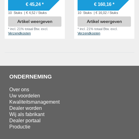
€ 45,24 *
€ 160,16 *
10
Stuks
| € 4,52 / Stuks
10
Stuks
| € 16,02 / Stuks
Artikel weergeven
Artikel weergeven
*
incl. 21% totaal Btw.
excl.
*
incl. 21% totaal Btw.
excl.
Verzendkosten
Verzendkosten
ONDERNEMING
Over ons
Uw voordelen
Kwaliteitsmanagement
Dealer worden
Wij als fabrikant
Dealer portaal
Productie