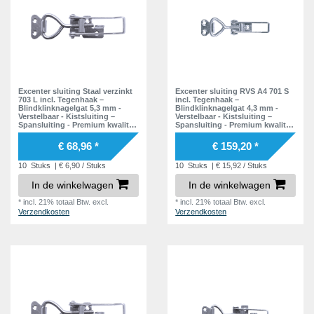
Excenter sluiting Staal verzinkt
Excenter sluiting RVS A4 701 S
703 L incl. Tegenhaak –
incl. Tegenhaak –
Blindklinknagelgat 5,3 mm -
Blindklinknagelgat 4,3 mm -
Verstelbaar - Kistsluiting –
Verstelbaar - Kistsluiting –
Spansluiting - Premium kwaliteit
Spansluiting - Premium kwaliteit
- Inclusief Tegenstuk
- Inclusief Tegenstuk
€ 68,96 *
€ 159,20 *
10
Stuks
| € 6,90 / Stuks
10
Stuks
| € 15,92 / Stuks
In de winkelwagen
In de winkelwagen
*
incl. 21% totaal Btw.
excl.
*
incl. 21% totaal Btw.
excl.
Verzendkosten
Verzendkosten