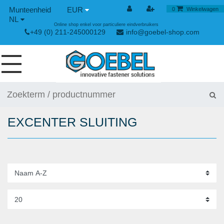
EUR
0
Winkelwagen
NL
Online shop enkel voor particuliere eindverbruikers
+49 (0) 211-245000129
info@goebel-shop.com
SCHROEVEN
NAGELS
EXCENTER SLUITING
SPECIALE BLINDKLINKNAGELS
KLINKMOEREN
GEREEDSCHAPPEN
SPAN- EN SNELSLUITINGEN
HANDGEREEDSCHAP