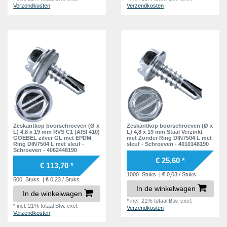
Verzendkosten
Verzendkosten
Zeskantkop boorschroeven (Ø x
Zeskantkop boorschroeven (Ø x
L) 4,8 x 19 mm RVS C1 (AISI 410)
L) 4,8 x 19 mm Staal Verzinkt
GOEBEL zilver GL met EPDM
met Zonder Ring DIN7504 L met
Ring DIN7504 L met sleuf -
sleuf - Schroeven - 4010148190
Schroeven - 4062448190
€ 25,60 *
€ 113,70 *
1000
Stuks
| € 0,03 / Stuks
500
Stuks
| € 0,23 / Stuks
In de winkelwagen
In de winkelwagen
*
incl. 21% totaal Btw.
excl.
*
incl. 21% totaal Btw.
excl.
Verzendkosten
Verzendkosten