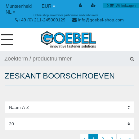
EUR
0
Winkelwagen
NL
Online shop enkel voor particuliere eindverbruikers
+49 (0) 211-245000129
info@goebel-shop.com
SCHROEVEN
NAGELS
ZESKANT BOORSCHROEVEN
SPECIALE BLINDKLINKNAGELS
KLINKMOEREN
GEREEDSCHAPPEN
SPAN- EN SNELSLUITINGEN
HANDGEREEDSCHAP
1
2
3