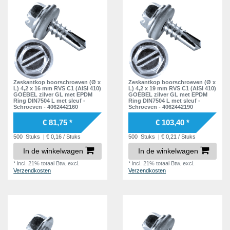
Zeskantkop boorschroeven (Ø x
Zeskantkop boorschroeven (Ø x
L) 4,2 x 16 mm RVS C1 (AISI 410)
L) 4,2 x 19 mm RVS C1 (AISI 410)
GOEBEL zilver GL met EPDM
GOEBEL zilver GL met EPDM
Ring DIN7504 L met sleuf -
Ring DIN7504 L met sleuf -
Schroeven - 4062442160
Schroeven - 4062442190
€ 81,75 *
€ 103,40 *
500
Stuks
| € 0,16 / Stuks
500
Stuks
| € 0,21 / Stuks
In de winkelwagen
In de winkelwagen
*
incl. 21% totaal Btw.
excl.
*
incl. 21% totaal Btw.
excl.
Verzendkosten
Verzendkosten