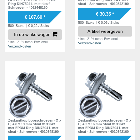
25,5 mm
2
Ring DIN7504 L met sleuf -
sleuf - Schroeven - 4010342190
Schroeven - 4062448160
37,5 mm
1
€ 30,35 *
€ 107,60 *
500
Stuks
| € 0,06 / Stuks
500
Stuks
| € 0,22 / Stuks
Artikel weergeven
In de winkelwagen
*
incl. 21% totaal Btw.
excl.
*
incl. 21% totaal Btw.
excl.
Verzendkosten
Verzendkosten
Zeskantkop boorschroeven (Ø x
Zeskantkop boorschroeven (Ø x
L) 4,8 x 19 mm Staal Verzinkt
L) 4,2 x 16 mm Staal Verzinkt
met EPDM Ring DIN7504 L met
met EPDM Ring DIN7504 L met
sleuf - Schroeven - 4010348190
sleuf - Schroeven - 4010342160