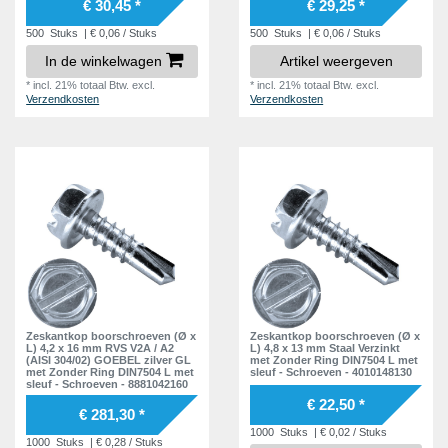
€ 30,45 *
€ 29,25 *
500
Stuks
| € 0,06 / Stuks
500
Stuks
| € 0,06 / Stuks
In de winkelwagen
Artikel weergeven
*
incl. 21% totaal Btw.
excl.
*
incl. 21% totaal Btw.
excl.
Verzendkosten
Verzendkosten
Zeskantkop boorschroeven (Ø x
Zeskantkop boorschroeven (Ø x
L) 4,2 x 16 mm RVS V2A / A2
L) 4,8 x 13 mm Staal Verzinkt
(AISI 304/02) GOEBEL zilver GL
met Zonder Ring DIN7504 L met
met Zonder Ring DIN7504 L met
sleuf - Schroeven - 4010148130
sleuf - Schroeven - 8881042160
€ 22,50 *
€ 281,30 *
1000
Stuks
| € 0,02 / Stuks
1000
Stuks
| € 0,28 / Stuks