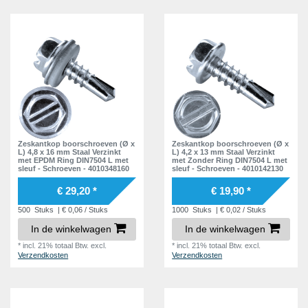
Zeskantkop boorschroeven (Ø x
Zeskantkop boorschroeven (Ø x
L) 4,8 x 16 mm Staal Verzinkt
L) 4,2 x 13 mm Staal Verzinkt
met EPDM Ring DIN7504 L met
met Zonder Ring DIN7504 L met
sleuf - Schroeven - 4010348160
sleuf - Schroeven - 4010142130
€ 29,20 *
€ 19,90 *
500
Stuks
| € 0,06 / Stuks
1000
Stuks
| € 0,02 / Stuks
In de winkelwagen
In de winkelwagen
*
incl. 21% totaal Btw.
excl.
*
incl. 21% totaal Btw.
excl.
Verzendkosten
Verzendkosten