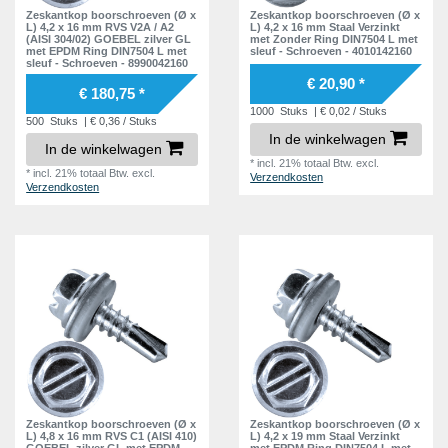
Zeskantkop boorschroeven (Ø x
Zeskantkop boorschroeven (Ø x
8,7 mm
2
L) 4,2 x 16 mm RVS V2A / A2
L) 4,2 x 16 mm Staal Verzinkt
(AISI 304/02) GOEBEL zilver GL
met Zonder Ring DIN7504 L met
8,8 mm
met EPDM Ring DIN7504 L met
sleuf - Schroeven - 4010142160
4
sleuf - Schroeven - 8990042160
9,3 mm
€ 20,90 *
2
€ 180,75 *
10,2 mm
1000
Stuks
| € 0,02 / Stuks
1
500
Stuks
| € 0,36 / Stuks
In de winkelwagen
10,3 mm
2
In de winkelwagen
*
incl. 21% totaal Btw.
excl.
11,7 mm
*
incl. 21% totaal Btw.
excl.
1
Verzendkosten
Verzendkosten
12,3 mm
1
13,2 mm
2
13,3 mm
1
14,0 mm
1
14,7 mm
1
14,8 mm
2
15,3 mm
1
16,3 mm
2
Zeskantkop boorschroeven (Ø x
Zeskantkop boorschroeven (Ø x
L) 4,8 x 16 mm RVS C1 (AISI 410)
L) 4,2 x 19 mm Staal Verzinkt
GOEBEL zilver GL met EPDM
met EPDM Ring DIN7504 L met