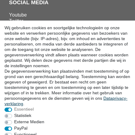
SOCIAL MEDIA
Youtube
Twitter
Linkedin
Wij gebruiken cookies en soortgelijke technologieën op onze
Facebook
website en verwerken persoonlijke gegevens van bezoekers van
onze website (bijv. IP-adres), bijv. om inhoud en advertenties te
Instagram
personaliseren, om media van derde aanbieders te integreren of
om de toegang tot onze website te analyseren. De
gegevensverwerking vindt alleen plaats wanneer cookies worden
DOWNLOADS
geplaatst. Wij delen deze gegevens met derde partijen die wij in
de instellingen noemen.
Catalogi
De gegevensverwerking kan plaatsvinden met toestemming of op
Techniek
grond van een gerechtvaardigd belang. Toestemming kan worden
Certificaten
gegeven of geweigerd. Er bestaat een recht om geen
Onderzoek
toestemming te geven en om toestemming op een later tijdstip te
wijzigen of in te trekken. Meer informatie over het gebruik van
Promotie
persoonsgegevens en de diensten geven wij in ons
Data­privacy­
verklaring
.
Essentieel
LOCATIES
Statistiek
Externe Medien
PayPal
Herroepingsrecht
Herroepingsformulier
Functioneel