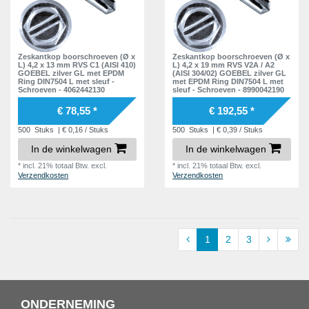
Zeskantkop boorschroeven (Ø x
Zeskantkop boorschroeven (Ø x
L) 4,2 x 13 mm RVS C1 (AISI 410)
L) 4,2 x 19 mm RVS V2A / A2
GOEBEL zilver GL met EPDM
(AISI 304/02) GOEBEL zilver GL
Ring DIN7504 L met sleuf -
met EPDM Ring DIN7504 L met
Schroeven - 4062442130
sleuf - Schroeven - 8990042190
€ 78,55 *
€ 192,55 *
500
Stuks
| € 0,16 / Stuks
500
Stuks
| € 0,39 / Stuks
In de winkelwagen
In de winkelwagen
*
incl. 21% totaal Btw.
excl.
*
incl. 21% totaal Btw.
excl.
Verzendkosten
Verzendkosten
1
2
3
ONDERNEMING