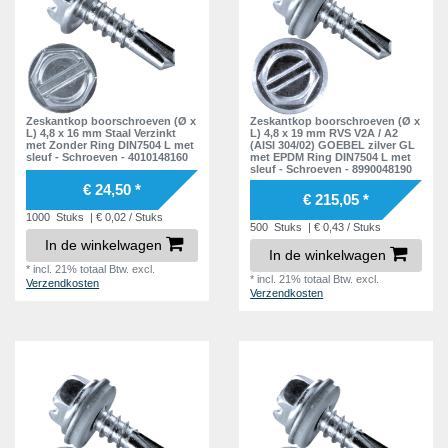
Zeskantkop boorschroeven (Ø x
Zeskantkop boorschroeven (Ø x
L) 4,8 x 16 mm Staal Verzinkt
L) 4,8 x 19 mm RVS V2A / A2
met Zonder Ring DIN7504 L met
(AISI 304/02) GOEBEL zilver GL
sleuf - Schroeven - 4010148160
met EPDM Ring DIN7504 L met
sleuf - Schroeven - 8990048190
€ 24,50 *
€ 215,05 *
1000
Stuks
| € 0,02 / Stuks
500
Stuks
| € 0,43 / Stuks
In de winkelwagen
In de winkelwagen
*
incl. 21% totaal Btw.
excl.
*
incl. 21% totaal Btw.
excl.
Verzendkosten
Verzendkosten