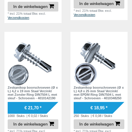
In de winkelwagen
In de winkelwagen
*
incl. 21% totaal Btw.
excl.
*
incl. 21% totaal Btw.
excl.
Verzendkosten
Verzendkosten
Zeskantkop boorschroeven (Ø x
Zeskantkop boorschroeven (Ø x
L) 4,2 x 19 mm Staal Verzinkt
L) 4,8 x 25 mm Staal Verzinkt
met Zonder Ring DIN7504 L met
met EPDM Ring DIN7504 L met
sleuf - Schroeven - 4010142190
sleuf - Schroeven - 4010348250
€ 21,70 *
€ 18,95 *
1000
Stuks
| € 0,02 / Stuks
250
Stuks
| € 0,08 / Stuks
In de winkelwagen
In de winkelwagen
*
incl. 21% totaal Btw.
excl.
*
incl. 21% totaal Btw.
excl.