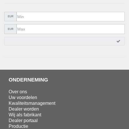
METAALWAREN
LIJMEN EN AFDICHTEN
EUR
BESCHERMING
EUR
AANBIEDINGEN
%SALE%
CATALOGI
ONDERNEMING
Over ons
Uw voordelen
Kwaliteitsmanagement
Dealer worden
Wij als fabrikant
Dealer portaal
Productie