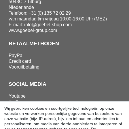
5048CD Tilburg
Niederlande
Telefoon: +31 (0) 135 72 02 29
van maandag t/m vrijdag 10:00-16:00 Uhr (MEZ)
E-mail:
info@goebel-shop.com
www.goebel-group.com
BETAALMETHODEN
PayPal
Credit card
Vooruitbetaling
SOCIAL MEDIA
Youtube
Twitter
Linkedin
Wij gebruiken cookies en soortgelijke technologieën op onze
Facebook
website en verwerken persoonlijke gegevens van bezoekers van
onze website (bijv. IP-adres), bijv. om inhoud en advertenties te
Instagram
personaliseren, om media van derde aanbieders te integreren of