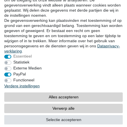
om de toegang tot onze website te analyseren. De
gegevensverwerking vindt alleen plaats wanneer cookies worden
DOWNLOADS
geplaatst. Wij delen deze gegevens met derde partijen die wij in
de instellingen noemen.
Catalogi
De gegevensverwerking kan plaatsvinden met toestemming of op
Techniek
grond van een gerechtvaardigd belang. Toestemming kan worden
Certificaten
gegeven of geweigerd. Er bestaat een recht om geen
Onderzoek
toestemming te geven en om toestemming op een later tijdstip te
wijzigen of in te trekken. Meer informatie over het gebruik van
Promotie
persoonsgegevens en de diensten geven wij in ons
Data­privacy­
verklaring
.
Essentieel
LOCATIES
Statistiek
Externe Medien
PayPal
Herroepingsrecht
Herroepingsformulier
Functioneel
Verdere instellingen
Impressum
Dataprivacyverklaring
Alles accepteren
Algemene voorwaarden
Contact
Verwerp alle
© Copyright 2026 | Goebel GmbH
Selectie accepteren