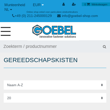
EUR
0
Winkelwagen
NL
Online shop enkel voor particuliere eindverbruikers
+49 (0) 211-245000129
info@goebel-shop.com
SCHROEVEN
NAGELS
GEREEDSCHAPSKISTEN
SPECIALE BLINDKLINKNAGELS
KLINKMOEREN
GEREEDSCHAPPEN
SPAN- EN SNELSLUITINGEN
HANDGEREEDSCHAP