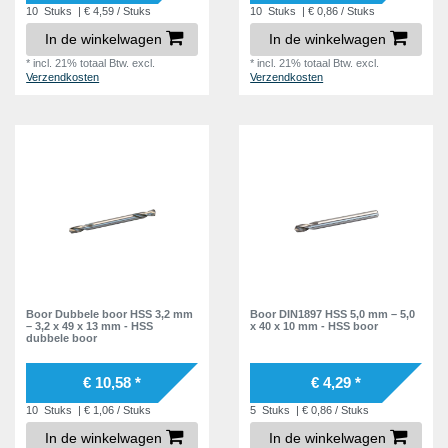
3
10
Stuks
| € 4,59 / Stuks
10
Stuks
| € 0,86 / Stuks
6,3 mm
3
In de winkelwagen
In de winkelwagen
6,5 mm
4
*
incl. 21% totaal Btw.
excl.
*
incl. 21% totaal Btw.
excl.
Verzendkosten
Verzendkosten
6,6 mm
5
6,7 mm
5
6,8 mm
5
6,9 mm
3
7,0 mm
3
8,0 mm
4
8,5 mm
3
10,0 mm
3
Boor Dubbele boor HSS 3,2 mm
Boor DIN1897 HSS 5,0 mm – 5,0
– 3,2 x 49 x 13 mm - HSS
x 40 x 10 mm - HSS boor
10,2 mm
dubbele boor
2
10,5 mm
2
€ 10,58 *
€ 4,29 *
11,0 mm
2
10
Stuks
| € 1,06 / Stuks
5
Stuks
| € 0,86 / Stuks
11,5 mm
2
In de winkelwagen
In de winkelwagen