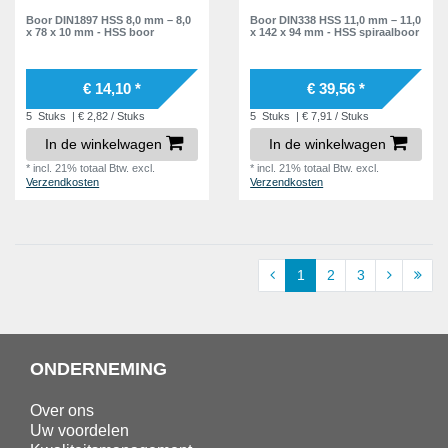
Boor DIN1897 HSS 8,0 mm – 8,0
Boor DIN338 HSS 11,0 mm – 11,0
x 78 x 10 mm - HSS boor
x 142 x 94 mm - HSS spiraalboor
€ 14,10 *
€ 39,56 *
5
Stuks
| € 2,82 / Stuks
5
Stuks
| € 7,91 / Stuks
In de winkelwagen
In de winkelwagen
*
incl. 21% totaal Btw.
excl.
*
incl. 21% totaal Btw.
excl.
Verzendkosten
Verzendkosten
1
2
3
ONDERNEMING
Over ons
Uw voordelen