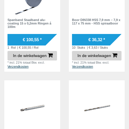
Spanband Staalband alu-
Boor DIN338 HSS 7,9 mm – 7,9 x
coating 15 x 0,2mm Ringen á
117 x 75 mm - HSS spiraalboor
100m
€ 100,55 *
€ 36,32 *
1
Rol
| € 100,55 / Rol
10
Stuks
| € 3,63 / Stuks
In de winkelwagen
In de winkelwagen
*
incl. 21% totaal Btw.
excl.
*
incl. 21% totaal Btw.
excl.
Verzendkosten
Verzendkosten