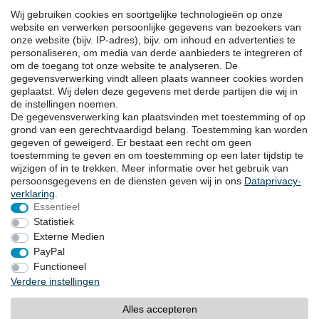
Linkedin
Wij gebruiken cookies en soortgelijke technologieën op onze
Facebook
website en verwerken persoonlijke gegevens van bezoekers van
onze website (bijv. IP-adres), bijv. om inhoud en advertenties te
Instagram
personaliseren, om media van derde aanbieders te integreren of
om de toegang tot onze website te analyseren. De
gegevensverwerking vindt alleen plaats wanneer cookies worden
DOWNLOADS
geplaatst. Wij delen deze gegevens met derde partijen die wij in
de instellingen noemen.
Catalogi
De gegevensverwerking kan plaatsvinden met toestemming of op
Techniek
grond van een gerechtvaardigd belang. Toestemming kan worden
Certificaten
gegeven of geweigerd. Er bestaat een recht om geen
Onderzoek
toestemming te geven en om toestemming op een later tijdstip te
wijzigen of in te trekken. Meer informatie over het gebruik van
Promotie
persoonsgegevens en de diensten geven wij in ons
Data­privacy­
verklaring
.
Essentieel
LOCATIES
Statistiek
Externe Medien
PayPal
Herroepingsrecht
Herroepingsformulier
Functioneel
Verdere instellingen
Impressum
Dataprivacyverklaring
Alles accepteren
Algemene voorwaarden
Contact