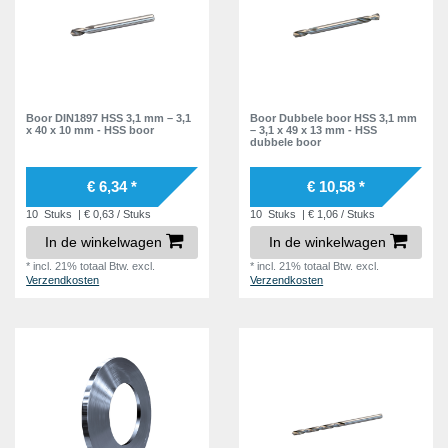
Boor DIN1897 HSS 3,1 mm – 3,1
Boor Dubbele boor HSS 3,1 mm
x 40 x 10 mm - HSS boor
– 3,1 x 49 x 13 mm - HSS
dubbele boor
€ 6,34 *
€ 10,58 *
10
Stuks
| € 0,63 / Stuks
10
Stuks
| € 1,06 / Stuks
In de winkelwagen
In de winkelwagen
*
incl. 21% totaal Btw.
excl.
*
incl. 21% totaal Btw.
excl.
Verzendkosten
Verzendkosten