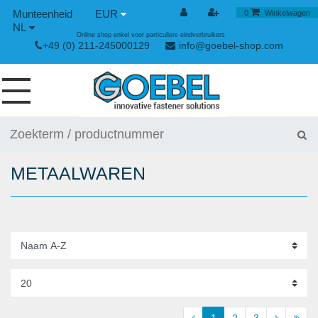
EUR
0
Winkelwagen
NL
Online shop enkel voor particuliere eindverbruikers
+49 (0) 211-245000129
info@goebel-shop.com
SCHROEVEN
NAGELS
METAALWAREN
SPECIALE BLINDKLINKNAGELS
KLINKMOEREN
GEREEDSCHAPPEN
SPAN- EN SNELSLUITINGEN
HANDGEREEDSCHAP
1
2
3