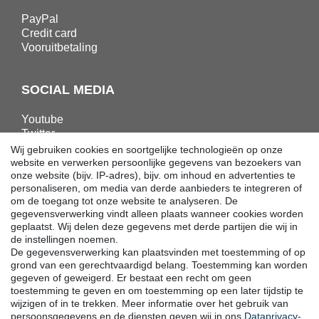
PayPal
Credit card
Vooruitbetaling
SOCIAL MEDIA
Youtube
Twitter
Linkedin
Wij gebruiken cookies en soortgelijke technologieën op onze
Facebook
website en verwerken persoonlijke gegevens van bezoekers van
onze website (bijv. IP-adres), bijv. om inhoud en advertenties te
Instagram
personaliseren, om media van derde aanbieders te integreren of
om de toegang tot onze website te analyseren. De
gegevensverwerking vindt alleen plaats wanneer cookies worden
DOWNLOADS
geplaatst. Wij delen deze gegevens met derde partijen die wij in
de instellingen noemen.
Catalogi
De gegevensverwerking kan plaatsvinden met toestemming of op
Techniek
grond van een gerechtvaardigd belang. Toestemming kan worden
Certificaten
gegeven of geweigerd. Er bestaat een recht om geen
Onderzoek
toestemming te geven en om toestemming op een later tijdstip te
wijzigen of in te trekken. Meer informatie over het gebruik van
Promotie
persoonsgegevens en de diensten geven wij in ons
Data­privacy­