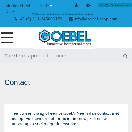
EUR
0
Winkelwagen
NL
Online shop enkel voor particuliere eindverbruikers
+49 (0) 211-245000129
info@goebel-shop.com
SCHROEVEN
NAGELS
SPECIALE BLINDKLINKNAGELS
Contact
KLINKMOEREN
GEREEDSCHAPPEN
SPAN- EN SNELSLUITINGEN
Heeft u een vraag of een verzoek? Neem dan contact met
ons op. Vul gewoon het formulier in en wij zullen uw
HANDGEREEDSCHAP
aanvraag zo snel mogelijk bewerken.