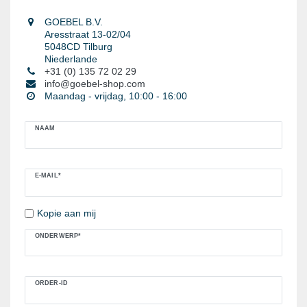
METAALWAREN
GOEBEL B.V.
LIJMEN EN AFDICHTEN
Aresstraat 13-02/04
5048CD Tilburg
BESCHERMING
Niederlande
+31 (0) 135 72 02 29
info@goebel-shop.com
AANBIEDINGEN
Maandag - vrijdag, 10:00 - 16:00
%SALE%
Ceres::Template.mailFormHoneypotLabel
NAAM
CATALOGI
E-MAIL*
Kopie aan mij
ONDERWERP*
ORDER-ID