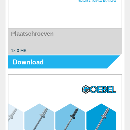
Plaatschroeven
13.0 MB
Download