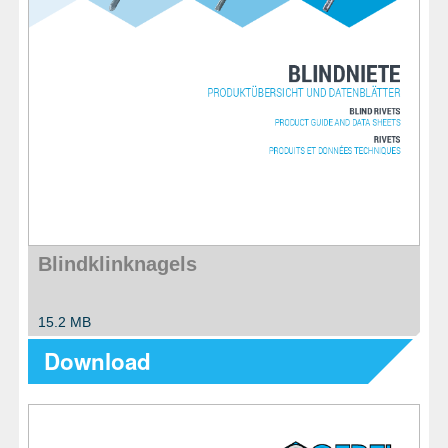
Blindklinknagels
15.2 MB
Download