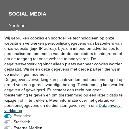
SOCIAL MEDIA
Youtube
Twitter
Linkedin
Wij gebruiken cookies en soortgelijke technologieën op onze
Facebook
website en verwerken persoonlijke gegevens van bezoekers van
onze website (bijv. IP-adres), bijv. om inhoud en advertenties te
Instagram
personaliseren, om media van derde aanbieders te integreren of
om de toegang tot onze website te analyseren. De
gegevensverwerking vindt alleen plaats wanneer cookies worden
DOWNLOADS
geplaatst. Wij delen deze gegevens met derde partijen die wij in
de instellingen noemen.
Catalogi
De gegevensverwerking kan plaatsvinden met toestemming of op
Techniek
grond van een gerechtvaardigd belang. Toestemming kan worden
Certificaten
gegeven of geweigerd. Er bestaat een recht om geen
toestemming te geven en om toestemming op een later tijdstip te
Onderzoek
wijzigen of in te trekken. Meer informatie over het gebruik van
Promotie
persoonsgegevens en de diensten geven wij in ons
Data­privacy­
verklaring
.
Essentieel
LOCATIES
Statistiek
Externe Medien