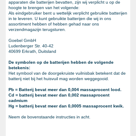
apparaten die batterijen bevatten, zijn wij verplicht u op de
METAALWAREN
hoogte te brengen van het volgende:
Als eindgebruiker bent u wettelijk verplicht gebruikte batterijen
LIJMEN EN AFDICHTEN
in te leveren. U kunt gebruikte batterijen die wij in ons
assortiment hebben of hebben gehad naar ons
BESCHERMING
verzendmagazijn terugsturen.
AANBIEDINGEN
Goebel GmbH
Ludenberger Str. 40-42
%SALE%
40699 Erkrath, Duitsland
CATALOGI
De symbolen op de batterijen hebben de volgende
betekenis:
Het symbool van de doorgekruiste vuilnisbak betekent dat de
batterij niet bij het huisvuil mag worden weggegooid.
Pb = Batterij bevat meer dan 0,004 massaprocent lood.
Cd = batterij bevat meer dan 0,002 massaprocent
cadmium
Hg = batterij bevat meer dan 0,0005 massaprocent kwik.
Neem de bovenstaande instructies in acht.