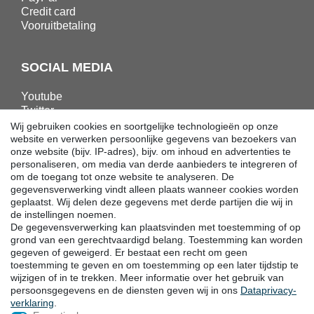
Credit card
Vooruitbetaling
SOCIAL MEDIA
Youtube
Twitter
Linkedin
Wij gebruiken cookies en soortgelijke technologieën op onze
Facebook
website en verwerken persoonlijke gegevens van bezoekers van
onze website (bijv. IP-adres), bijv. om inhoud en advertenties te
Instagram
personaliseren, om media van derde aanbieders te integreren of
om de toegang tot onze website te analyseren. De
gegevensverwerking vindt alleen plaats wanneer cookies worden
DOWNLOADS
geplaatst. Wij delen deze gegevens met derde partijen die wij in
de instellingen noemen.
Catalogi
De gegevensverwerking kan plaatsvinden met toestemming of op
Techniek
grond van een gerechtvaardigd belang. Toestemming kan worden
Certificaten
gegeven of geweigerd. Er bestaat een recht om geen
toestemming te geven en om toestemming op een later tijdstip te
Onderzoek
wijzigen of in te trekken. Meer informatie over het gebruik van
Promotie
persoonsgegevens en de diensten geven wij in ons
Data­privacy­
verklaring
.