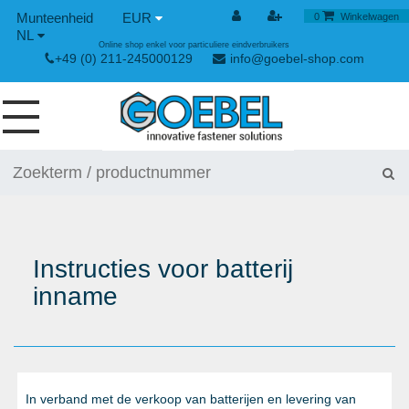
EUR
0
Winkelwagen
NL
Online shop enkel voor particuliere eindverbruikers
+49 (0) 211-245000129
info@goebel-shop.com
SCHROEVEN
NAGELS
SPECIALE BLINDKLINKNAGELS
Instructies voor batterij
KLINKMOEREN
inname
GEREEDSCHAPPEN
SPAN- EN SNELSLUITINGEN
HANDGEREEDSCHAP
In verband met de verkoop van batterijen en levering van