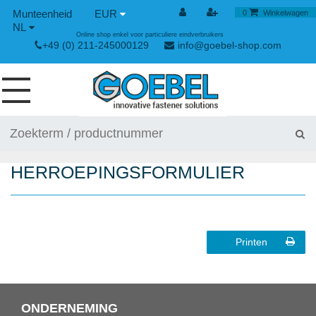
EUR
0
Winkelwagen
NL
Online shop enkel voor particuliere eindverbruikers
+49 (0) 211-245000129
info@goebel-shop.com
SCHROEVEN
NAGELS
HERROEPINGS­FORMULIER
SPECIALE BLINDKLINKNAGELS
KLINKMOEREN
GEREEDSCHAPPEN
Printen
SPAN- EN SNELSLUITINGEN
HANDGEREEDSCHAP
ONDERNEMING