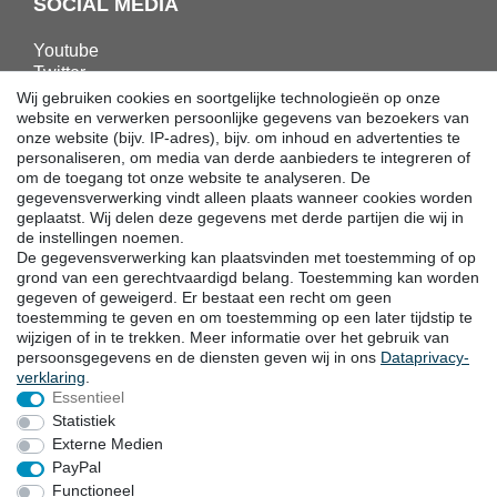
SOCIAL MEDIA
Youtube
Twitter
Linkedin
Wij gebruiken cookies en soortgelijke technologieën op onze
Facebook
website en verwerken persoonlijke gegevens van bezoekers van
onze website (bijv. IP-adres), bijv. om inhoud en advertenties te
Instagram
personaliseren, om media van derde aanbieders te integreren of
om de toegang tot onze website te analyseren. De
gegevensverwerking vindt alleen plaats wanneer cookies worden
DOWNLOADS
geplaatst. Wij delen deze gegevens met derde partijen die wij in
de instellingen noemen.
Catalogi
De gegevensverwerking kan plaatsvinden met toestemming of op
Techniek
grond van een gerechtvaardigd belang. Toestemming kan worden
Certificaten
gegeven of geweigerd. Er bestaat een recht om geen
toestemming te geven en om toestemming op een later tijdstip te
Onderzoek
wijzigen of in te trekken. Meer informatie over het gebruik van
Promotie
persoonsgegevens en de diensten geven wij in ons
Data­privacy­
verklaring
.
Essentieel
LOCATIES
Statistiek
Externe Medien
PayPal
Functioneel
Herroepingsrecht
Herroepingsformulier