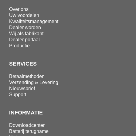
METAALWAREN
Over ons
LIJMEN EN AFDICHTEN
Uw voordelen
Kwaliteitsmanagement
BESCHERMING
Dealer worden
Wij als fabrikant
AANBIEDINGEN
Dealer portaal
Productie
%SALE%
CATALOGI
SERVICES
Betaalmethoden
Verzending & Levering
Nieuwsbrief
Support
INFORMATIE
Downloadcenter
Batterij terugname