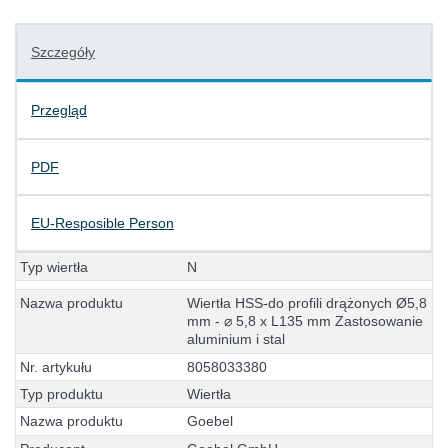
Szczegóły
Przegląd
PDF
EU-Resposible Person
T
y
p
w
i
e
r
t
ł
a
N
N
a
z
w
a
p
r
o
d
u
k
t
u
W
i
e
r
t
ł
a
H
S
S
-
d
o
p
r
o
f
i
l
i
d
r
ą
ż
o
n
y
c
h
Ø
5
,
8
m
m
-
⌀
5
,
8
x
L
1
3
5
m
m
Z
a
s
t
o
s
o
w
a
n
i
e
a
l
u
m
i
n
i
u
m
i
s
t
a
l
N
r
.
a
r
t
y
k
u
ł
u
8
0
5
8
0
3
3
3
8
0
T
y
p
p
r
o
d
u
k
t
u
W
i
e
r
t
ł
a
N
a
z
w
a
p
r
o
d
u
k
t
u
G
o
e
b
e
l