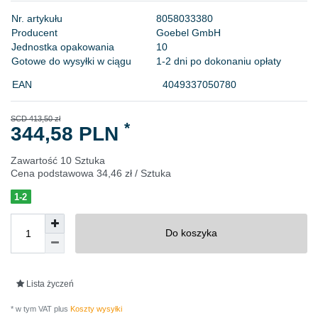
N
r
.
a
r
t
y
k
u
ł
u
8
0
5
8
0
3
3
3
8
0
P
r
o
d
u
c
e
n
t
G
o
e
b
e
l
G
m
b
H
J
e
d
n
o
s
t
k
a
o
p
a
k
o
w
a
n
i
a
1
0
Gotowe do wysyłki w ciągu
1-2 dni po dokonaniu opłaty
EAN
4049337050780
SCD 413,50 zł
*
344,58 PLN
Zawartość
10
Sztuka
Cena podstawowa
34,46 zł / Sztuka
1-2
Do koszyka
Lista życzeń
* w tym VAT plus
Koszty wysyłki