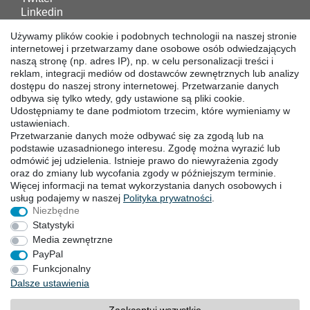
Linkedin
Facebook
Używamy plików cookie i podobnych technologii na naszej stronie
Instagram
internetowej i przetwarzamy dane osobowe osób odwiedzających
naszą stronę (np. adres IP), np. w celu personalizacji treści i
reklam, integracji mediów od dostawców zewnętrznych lub analizy
POBIERANIA
dostępu do naszej strony internetowej. Przetwarzanie danych
odbywa się tylko wtedy, gdy ustawione są pliki cookie.
Katalogi
Udostępniamy te dane podmiotom trzecim, które wymieniamy w
ustawieniach.
Technika
Przetwarzanie danych może odbywać się za zgodą lub na
Certyfikaty
podstawie uzasadnionego interesu. Zgodę można wyrazić lub
Badanie
odmówić jej udzielenia. Istnieje prawo do niewyrażenia zgody
Promocja
oraz do zmiany lub wycofania zgody w późniejszym terminie.
Więcej informacji na temat wykorzystania danych osobowych i
usług podajemy w naszej
Polityka ­prywatności
.
SIEDZIBY
Niezbędne
Statystyki
Media zewnętrzne
PayPal
Prawo do sodstąpienia
Formularz ­odstąpienia
Funkcjonalny
Stopka redakcyjna
Polityka prywatności
Dalsze ustawienia
OWH
Kontakt