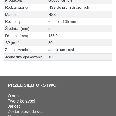
P
r
o
d
u
c
e
n
t
G
o
e
b
e
l
G
m
b
H
R
o
d
z
a
j
w
i
e
r
t
ł
a
H
S
S
-
d
o
p
r
o
f
i
l
i
d
r
ą
ż
o
n
y
c
h
M
a
t
e
r
i
a
ł
H
S
S
R
o
z
m
i
a
r
y
⌀
5
,
8
x
L
1
3
5
m
m
Ś
r
e
d
n
i
c
a
(
m
m
)
5
,
8
D
ł
u
g
o
ś
ć
(
m
m
)
1
3
5
,
0
S
P
(
m
m
)
3
0
Z
a
s
t
o
s
o
w
a
n
i
e
a
l
u
m
i
n
i
u
m
i
s
t
a
l
J
e
d
n
o
s
t
k
a
o
p
a
k
o
w
a
n
i
a
1
0
PRZEDSIĘBIORSTWO
O nas
Twoje korzyśći
Jakość
Zostań sprzedawcą