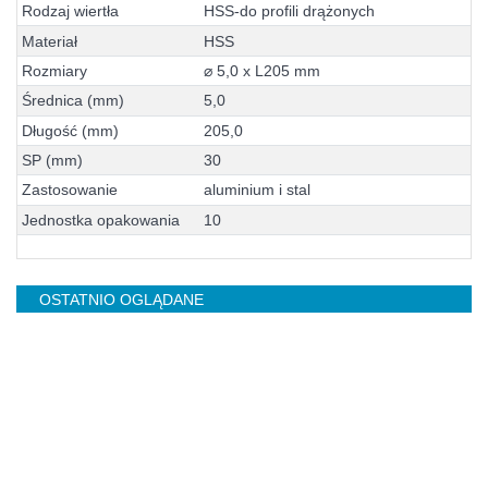
R
o
d
z
a
j
w
i
e
r
t
ł
a
H
S
S
-
d
o
p
r
o
f
i
l
i
d
r
ą
ż
o
n
y
c
h
M
a
t
e
r
i
a
ł
H
S
S
R
o
z
m
i
a
r
y
⌀
5
,
0
x
L
2
0
5
m
m
Ś
r
e
d
n
i
c
a
(
m
m
)
5
,
0
D
ł
u
g
o
ś
ć
(
m
m
)
2
0
5
,
0
S
P
(
m
m
)
3
0
Z
a
s
t
o
s
o
w
a
n
i
e
a
l
u
m
i
n
i
u
m
i
s
t
a
l
J
e
d
n
o
s
t
k
a
o
p
a
k
o
w
a
n
i
a
1
0
OSTATNIO OGLĄDANE