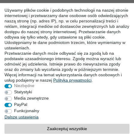
Centrum pobierania
Używamy plików cookie i podobnych technologii na naszej stronie
Utilisacja akumulatów
internetowej i przetwarzamy dane osobowe osób odwiedzających
Pomoc
naszą stronę (np. adres IP), np. w celu personalizacji treści i
Terminy
reklam, integracji mediów od dostawców zewnętrznych lub analizy
dostępu do naszej strony internetowej. Przetwarzanie danych
odbywa się tylko wtedy, gdy ustawione są pliki cookie.
SKONTAKTUJ SIĘ Z NAMI
Udostępniamy te dane podmiotom trzecim, które wymieniamy w
ustawieniach.
Przetwarzanie danych może odbywać się za zgodą lub na
Goebel GmbH
podstawie uzasadnionego interesu. Zgodę można wyrazić lub
Mühlenstraße 2-4
odmówić jej udzielenia. Istnieje prawo do niewyrażenia zgody
40699 Erkrath
oraz do zmiany lub wycofania zgody w późniejszym terminie.
Niemcy
Więcej informacji na temat wykorzystania danych osobowych i
Telefon: +49 (0) 211 24 50 00 129
usług podajemy w naszej
Polityka ­prywatności
.
Call center pracuje od poniedziałku do piątku w
Niezbędne
godzinach 10:00 - 16:00 (GMT +2)
Statystyki
E-mail:
info@goebel-shop.com
Media zewnętrzne
www.goebel-group.com
PayPal
Funkcjonalny
FORMY PŁATNOŚCI
Dalsze ustawienia
PayPal
Zaakceptuj wszystkie
Kartą kredytową