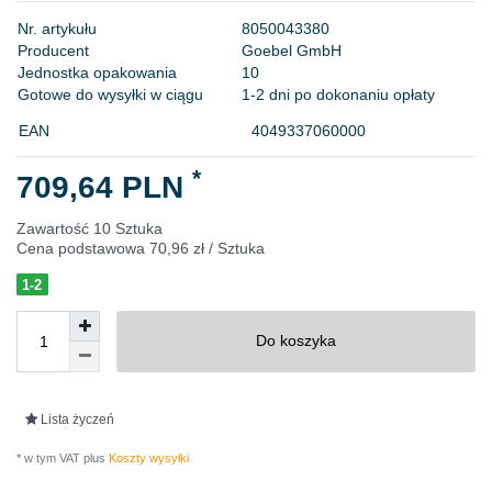
N
r
.
a
r
t
y
k
u
ł
u
8
0
5
0
0
4
3
3
8
0
P
r
o
d
u
c
e
n
t
G
o
e
b
e
l
G
m
b
H
J
e
d
n
o
s
t
k
a
o
p
a
k
o
w
a
n
i
a
1
0
Gotowe do wysyłki w ciągu
1-2 dni po dokonaniu opłaty
EAN
4049337060000
*
709,64 PLN
Zawartość
10
Sztuka
Cena podstawowa
70,96 zł / Sztuka
1-2
Do koszyka
Lista życzeń
* w tym VAT plus
Koszty wysyłki