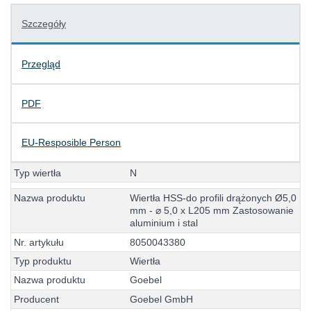
Szczegóły
Przegląd
PDF
EU-Resposible Person
T
y
p
w
i
e
r
t
ł
a
N
N
a
z
w
a
p
r
o
d
u
k
t
u
W
i
e
r
t
ł
a
H
S
S
-
d
o
p
r
o
f
i
l
i
d
r
ą
ż
o
n
y
c
h
Ø
5
,
0
m
m
-
⌀
5
,
0
x
L
2
0
5
m
m
Z
a
s
t
o
s
o
w
a
n
i
e
a
l
u
m
i
n
i
u
m
i
s
t
a
l
N
r
.
a
r
t
y
k
u
ł
u
8
0
5
0
0
4
3
3
8
0
T
y
p
p
r
o
d
u
k
t
u
W
i
e
r
t
ł
a
N
a
z
w
a
p
r
o
d
u
k
t
u
G
o
e
b
e
l
P
r
o
d
u
c
e
n
t
G
o
e
b
e
l
G
m
b
H