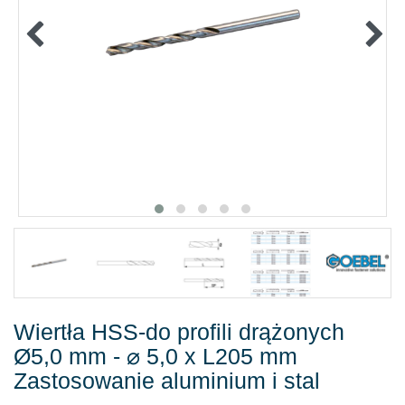
TOWARY IZOLOWANE
ZAKLEJOWANIA I USZCZELNIANIA
BEZPIECZEŃSTWO PRACZ
OFFERTY
%PROMOCJE%
KATALOGI
Wiertła HSS-do profili drążonych
Ø5,0 mm - ⌀ 5,0 x L205 mm
Zastosowanie aluminium i stal