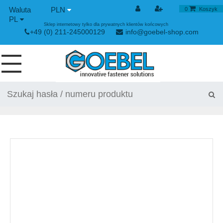
PLN
0
Koszyk
PL
Sklep internetowy tylko dla prywatnych klientów końcowych
+49 (0) 211-245000129
info@goebel-shop.com
WKRĘTY
NITY
NITY SPECJALNE
NITONAKRĘTKI
URZĄDYENIE NITUJĄCE
ZAPIĘCIE NAPINAJĄCE I SZYBKOZŁĄCZKI
URZĄDZIENIE RĘCZNE