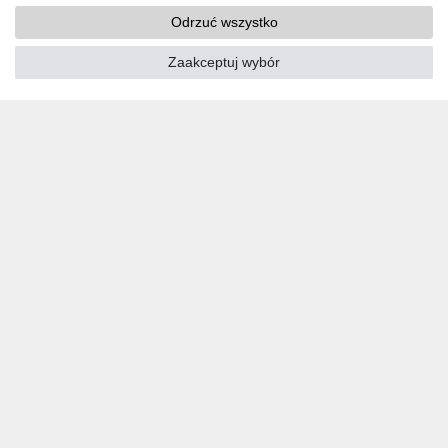
Przedpłata / przelew bankowy
Odrzuć wszystko
Zaakceptuj wybór
MEDIA SPOŁECZNOŚCIOWE
Youtube
Twitter
Linkedin
Facebook
Instagram
POBIERANIA
Katalogi
Technika
Certyfikaty
Badanie
Promocja
SIEDZIBY