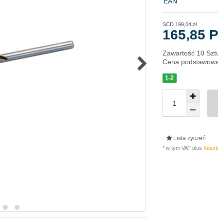
EAN
SCD 199,04 zł
165,85 
Zawartość
10
Szt
Cena podstawow
1-2
Lista życzeń
* w tym VAT plus
Koszty