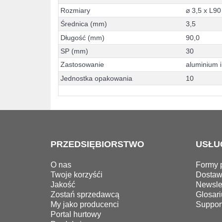
R
o
z
m
i
a
r
y
⌀
3
,
5
x
L
9
0
Ś
r
e
d
n
i
c
a
(
m
m
)
3
,
5
D
ł
u
g
o
ś
ć
(
m
m
)
9
0
,
0
S
P
(
m
m
)
3
0
Z
a
s
t
o
s
o
w
a
n
i
e
a
l
u
m
i
n
i
u
m
i
J
e
d
n
o
s
t
k
a
o
p
a
k
o
w
a
n
i
a
1
0
PRZEDSIĘBIORSTWO
USŁU
O nas
Formy p
Twoje korzyśći
Dosta
Jakość
Newslet
Zostań sprzedawcą
Glosari
My jako producenci
Suppor
Portal hurtowy