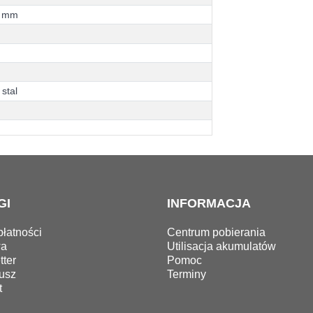
m
m
s
t
a
l
GI
INFORMACJA
łatności
Centrum pobierania
wa
Utilisacja akumulatów
ter
Pomoc
usz
Terminy
t