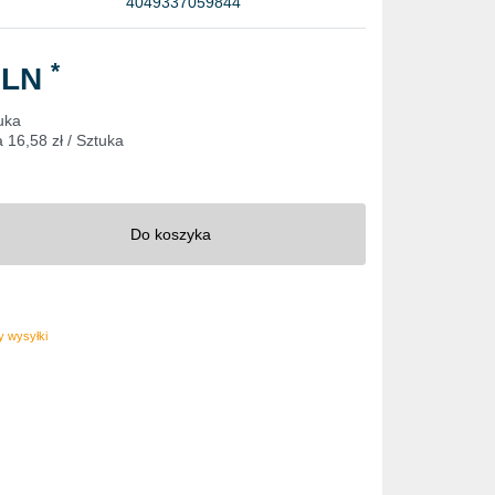
4049337059844
*
PLN
uka
a
16,58 zł / Sztuka
Do koszyka
 wysyłki