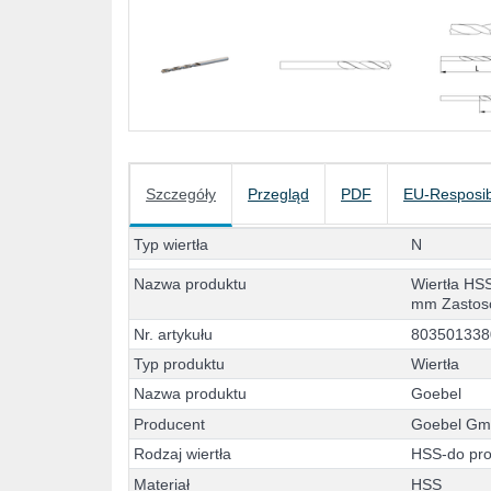
Szczegóły
Przegląd
PDF
EU-Resposib
T
y
p
w
i
e
r
t
ł
a
N
N
a
z
w
a
p
r
o
d
u
k
t
u
W
i
e
r
t
ł
a
H
S
m
m
Z
a
s
t
o
s
N
r
.
a
r
t
y
k
u
ł
u
8
0
3
5
0
1
3
3
8
T
y
p
p
r
o
d
u
k
t
u
W
i
e
r
t
ł
a
N
a
z
w
a
p
r
o
d
u
k
t
u
G
o
e
b
e
l
P
r
o
d
u
c
e
n
t
G
o
e
b
e
l
G
R
o
d
z
a
j
w
i
e
r
t
ł
a
H
S
S
-
d
o
p
r
M
a
t
e
r
i
a
ł
H
S
S