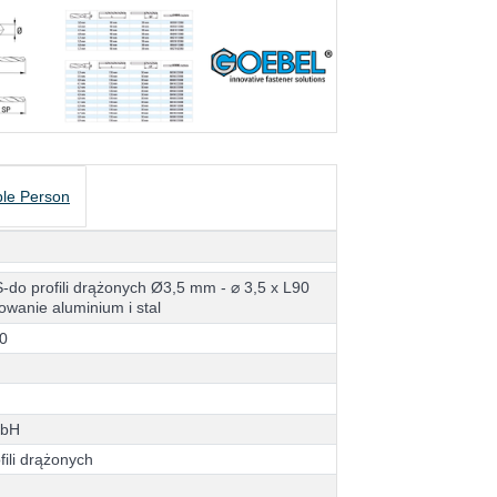
le Person
S
-
d
o
p
r
o
f
i
l
i
d
r
ą
ż
o
n
y
c
h
Ø
3
,
5
m
m
-
⌀
3
,
5
x
L
9
0
o
w
a
n
i
e
a
l
u
m
i
n
i
u
m
i
s
t
a
l
0
m
b
H
o
f
i
l
i
d
r
ą
ż
o
n
y
c
h