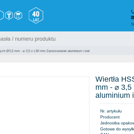
S
onych Ø3,5 mm - ⌀ 3,5 x L90 mm Zastosowanie aluminium i stal
Wiertła HSS
mm - ⌀ 3,5
aluminium i
N
r
.
a
r
t
y
k
u
ł
u
P
r
o
d
u
c
e
n
t
J
e
d
n
o
s
t
k
a
o
p
a
k
o
Gotowe do wysyłk