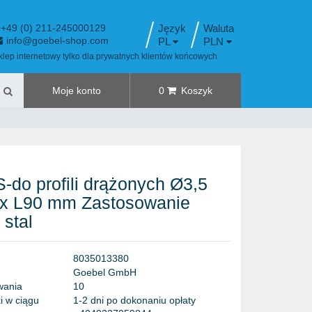
+49 (0) 211-245000129
Język
info@goebel-shop.com
PL
PLN
klep internetowy tylko dla prywatnych klientów końcowych
Moje konto
0
Koszyk
-do profili drążonych Ø3,5
 x L90 mm Zastosowanie
 stal
8
0
3
5
0
1
3
3
8
0
G
o
e
b
e
l
G
m
b
H
w
a
n
i
a
1
0
i w ciągu
1-2 dni po dokonaniu opłaty