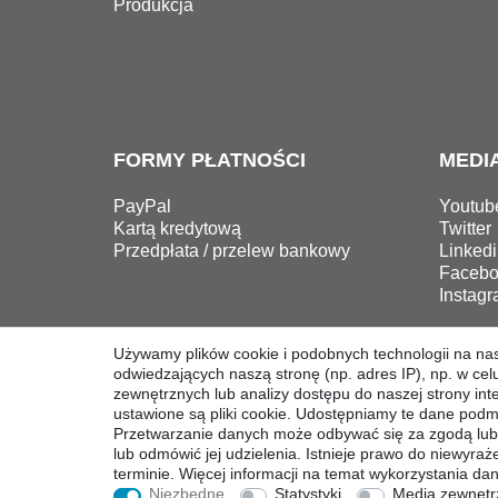
Produkcja
FORMY PŁATNOŚCI
MEDI
PayPal
Youtub
Kartą kredytową
Twitter
Przedpłata / przelew bankowy
Linkedi
Facebo
Instag
Używamy plików cookie i podobnych technologii na na
odwiedzających naszą stronę (np. adres IP), np. w celu
Prawo do sodstąpienia
zewnętrznych lub analizy dostępu do naszej strony int
ustawione są pliki cookie. Udostępniamy te dane podm
Przetwarzanie danych może odbywać się za zgodą lub
lub odmówić jej udzielenia. Istnieje prawo do niewyr
terminie. Więcej informacji na temat wykorzystania d
Niezbędne
Statystyki
Media zewnętr