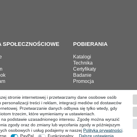
A SPOŁECZNOŚCIOWE
POBIERANIA
e
Katalogi
Technika
n
Certyfikaty
ok
Badanie
ram
Promocja
szej stronie internetowej i przetwarzamy dane osobowe osób
 personalizacji treści i reklam, integracji mediów od dostawców
Formularz ­odstąpienia
Stopka redakcyjna
Polityka prywa
ernetowej. Przetwarzanie danych odbywa się tylko wtedy, gdy
iotom trzecim, które wymieniamy w ustawieniach.
 na podstawie uzasadnionego interesu. Zgodę można wyrazić
© Copyright 2026 | Wszystkie prawa zastrzeżone.
ażenia zgody oraz do zmiany lub wycofania zgody w późniejszym
anych osobowych i usług podajemy w naszej
Polityka ­prywatności
.
zne
PayPal
Funkcjonalny
Dalsze ustawienia