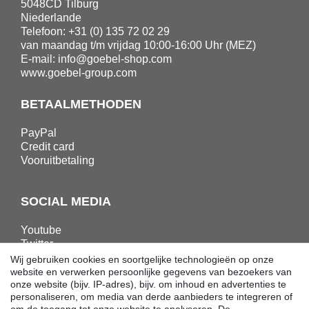
5048CD Tilburg
Niederlande
Telefoon: +31 (0) 135 72 02 29
van maandag t/m vrijdag 10:00-16:00 Uhr (MEZ)
E-mail:
info@goebel-shop.com
www.goebel-group.com
BETAALMETHODEN
PayPal
Credit card
Vooruitbetaling
SOCIAL MEDIA
Youtube
Twitter
Linkedin
Wij gebruiken cookies en soortgelijke technologieën op onze
Facebook
website en verwerken persoonlijke gegevens van bezoekers van
onze website (bijv. IP-adres), bijv. om inhoud en advertenties te
Instagram
personaliseren, om media van derde aanbieders te integreren of