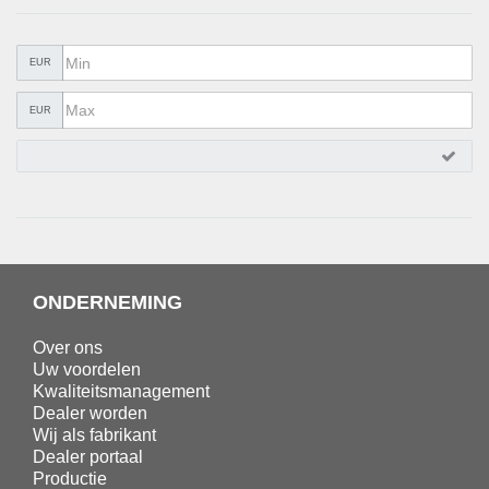
METAALWAREN
LIJMEN EN AFDICHTEN
EUR
BESCHERMING
EUR
AANBIEDINGEN
%SALE%
CATALOGI
ONDERNEMING
Over ons
Uw voordelen
Kwaliteitsmanagement
Dealer worden
Wij als fabrikant
Dealer portaal
Productie