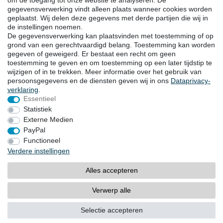
om de toegang tot onze website te analyseren. De
gegevensverwerking vindt alleen plaats wanneer cookies worden
DOWNLOADS
geplaatst. Wij delen deze gegevens met derde partijen die wij in
de instellingen noemen.
Catalogi
De gegevensverwerking kan plaatsvinden met toestemming of op
Techniek
grond van een gerechtvaardigd belang. Toestemming kan worden
Certificaten
gegeven of geweigerd. Er bestaat een recht om geen
Onderzoek
toestemming te geven en om toestemming op een later tijdstip te
wijzigen of in te trekken. Meer informatie over het gebruik van
Promotie
persoonsgegevens en de diensten geven wij in ons
Data­privacy­
verklaring
.
Essentieel
LOCATIES
Statistiek
Externe Medien
PayPal
Herroepingsrecht
Herroepingsformulier
Functioneel
Verdere instellingen
Impressum
Dataprivacyverklaring
Alles accepteren
Algemene voorwaarden
Contact
Verwerp alle
© Copyright 2026 | Goebel GmbH
Selectie accepteren