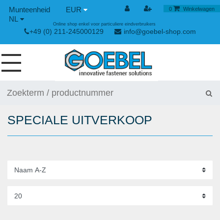
EUR
0
Winkelwagen
NL
Online shop enkel voor particuliere eindverbruikers
+49 (0) 211-245000129
info@goebel-shop.com
SCHROEVEN
NAGELS
SPECIALE UITVERKOOP
SPECIALE BLINDKLINKNAGELS
KLINKMOEREN
GEREEDSCHAPPEN
SPAN- EN SNELSLUITINGEN
HANDGEREEDSCHAP