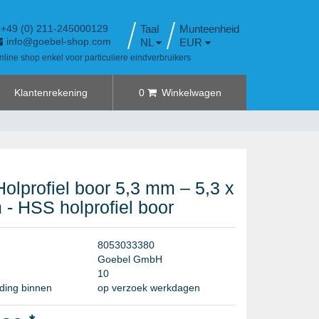
+49 (0) 211-245000129
Taal
info@goebel-shop.com
NL
EUR
nline shop enkel voor particuliere eindverbruikers
Klantenrekening
0
Winkelwagen
olprofiel boor 5,3 mm – 5,3 x
- HSS holprofiel boor
8
0
5
3
0
3
3
3
8
0
G
o
e
b
e
l
G
m
b
H
1
0
ding binnen
op verzoek werkdagen