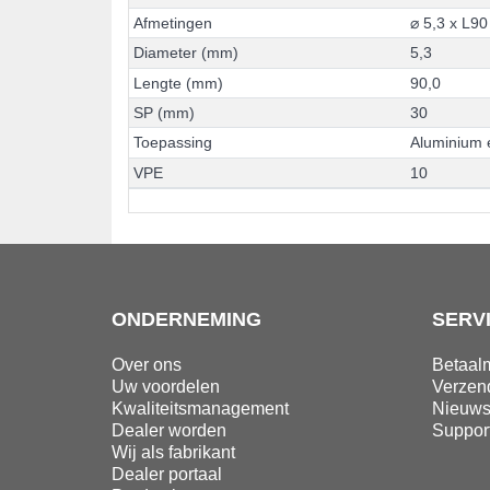
A
f
m
e
t
i
n
g
e
n
⌀
5
,
3
x
L
9
0
D
i
a
m
e
t
e
r
(
m
m
)
5
,
3
L
e
n
g
t
e
(
m
m
)
9
0
,
0
S
P
(
m
m
)
3
0
T
o
e
p
a
s
s
i
n
g
A
l
u
m
i
n
i
u
m
V
P
E
1
0
ONDERNEMING
SERV
Over ons
Betaal
Uw voordelen
Verzen
Kwaliteitsmanagement
Nieuws
Dealer worden
Suppor
Wij als fabrikant
Dealer portaal