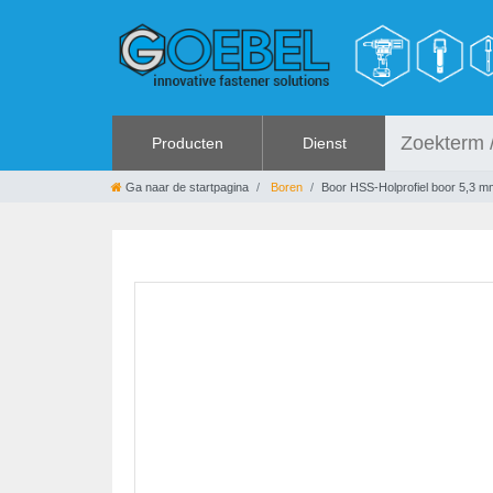
Producten
Dienst
SCHROEVEN
AANBIEDINGEN
Ga naar de startpagina
Boren
Boor HSS-Holprofiel boor 5,3 mm
NAGELS
%SALE%
SPECIALE BLINDKLINKNAGELS
CATALOGI
KLINKMOEREN
GEREEDSCHAPPEN
SPAN- EN SNELSLUITINGEN
HANDGEREEDSCHAP
METAALWAREN
LIJMEN EN AFDICHTEN
BESCHERMING