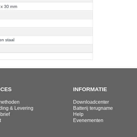
x
3
0
m
m
e
n
s
t
a
a
l
ICES
INFORMATIE
methoden
Downloadcenter
ding & Levering
Batterij terugname
brief
Help
t
Evenementen