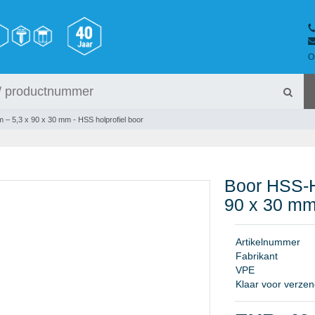
O
 – 5,3 x 90 x 30 mm - HSS holprofiel boor
Boor HSS-H
90 x 30 mm 
A
r
t
i
k
e
l
n
u
m
m
e
r
F
a
b
r
i
k
a
n
t
V
P
E
Klaar voor verzen