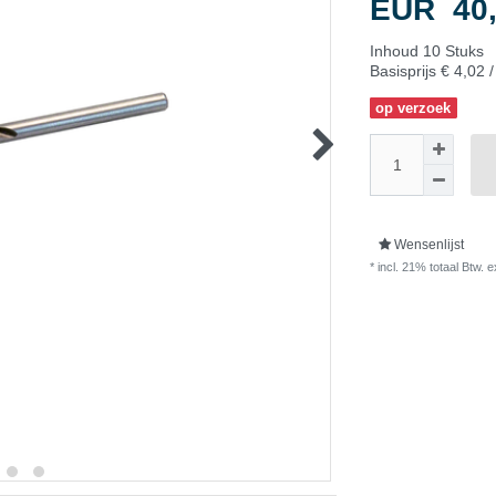
EUR 40
Inhoud
10
Stuks
Basisprijs
€ 4,02 /
op verzoek
Wensenlijst
* incl. 21% totaal Btw. e