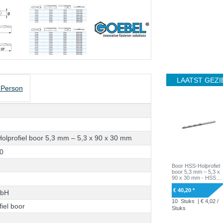
LAATST GEZI
 Person
H
o
l
p
r
o
f
i
e
l
b
o
o
r
5
,
3
m
m
–
5
,
3
x
9
0
x
3
0
m
m
0
Boor HSS-Holprofiel
boor 5,3 mm – 5,3 x
90 x 30 mm - HSS
holprofiel boor
€ 40,20 *
m
b
H
10
Stuks
| € 4,02 /
f
i
e
l
b
o
o
r
Stuks