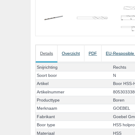
Details
Overzicht
PDF
EU-Resposible
S
n
i
j
r
i
c
h
t
i
n
g
R
e
c
h
t
s
S
o
o
r
t
b
o
o
r
N
A
r
t
i
k
e
l
B
o
o
r
H
S
S
-
A
r
t
i
k
e
l
n
u
m
m
e
r
8
0
5
3
0
3
3
3
8
P
r
o
d
u
c
t
t
y
p
e
B
o
r
e
n
M
e
r
k
n
a
a
m
G
O
E
B
E
L
F
a
b
r
i
k
a
n
t
G
o
e
b
e
l
G
B
o
o
r
t
y
p
e
H
S
S
h
o
l
p
r
o
M
a
t
e
r
i
a
a
l
H
S
S