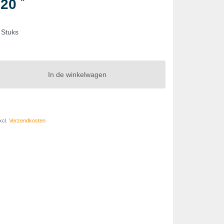
*
,20
 Stuks
In de winkelwagen
xcl.
Verzendkosten